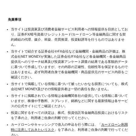
免責事項
当サイトは投資家及び消費者金融サービス利用者への情報提供を目的としてお
り、証券/FX/暗号資産/クレジットカード/カードローン等金融商品に関する契
約締結の代理、媒介、斡旋、売買推奨、投資勧誘等を行うものではありませ
ん。
当サイトで紹介する証券会社やFX会社など金融機関・金融商品の評価は、株
式会社NET MONEYが実施した証券会社/FX会社など各金融機関・各金融商品
提供元へのリサーチ結果及び投資家アンケート調査の結果である客観的データ
に基づいて作成していますが、その内容の正確性、信頼性等を保証するもので
はありません。必ず利用者自身で各金融機関・商品提供元のサービス内容をご
確認ください。
当サイトで掲載している情報に基づいて被ったいかなる損害についても、株式
会社NET MONEY及びその情報提供者は一切の責任を負いません。
当サイトに掲載されている情報は金融機関各社の提供している情報に基づいて
いますが、株価や手数料、スプレッド、銘柄などに関する最新情報は各サービ
スの公式サイトにてご確認ください。
投資に関するすべての決定は、株式、投資信託等金融商品投資におけるリスク
を了承の上、利用者ご自身の判断で行ってください。
カードローンやキャッシングで借入の申込を行う際には、「
カードローン利用
時に注意しておきたいリスク
」を了承の上、利用者ご自身の判断で行ってくだ
さい。