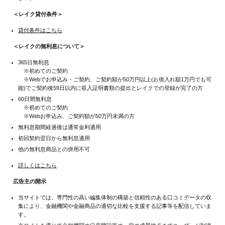
＜レイク貸付条件＞
貸付条件はこちら
＜レイクの無利息について＞
365日無利息
※初めてのご契約
※Webでお申込み・ご契約、ご契約額が50万円以上(お借入れ額1万円でも可
能)でご契約後59日以内に収入証明書類の提出とレイクでの登録が完了の方
60日間無利息
※初めてのご契約
※Webお申込み、ご契約額が50万円未満の方
無利息期間経過後は通常金利適用
初回契約翌日から無利息適用
他の無利息商品との併用不可
詳しくはこちら
広告主の開示
当サイトでは、専門性の高い編集体制の構築と信頼性のある口コミデータの収
集により、金融機関や金融商品の適切な比較を支援する記事等を配信していま
す。