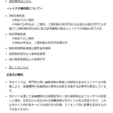
貸付条件はこちら
＜レイクの無利息について＞
365日無利息
※初めてのご契約
※Webでお申込み・ご契約、ご契約額が50万円以上(お借入れ額1万円でも可
能)でご契約後59日以内に収入証明書類の提出とレイクでの登録が完了の方
60日間無利息
※初めてのご契約
※Webお申込み、ご契約額が50万円未満の方
無利息期間経過後は通常金利適用
初回契約翌日から無利息適用
他の無利息商品との併用不可
詳しくはこちら
広告主の開示
当サイトでは、専門性の高い編集体制の構築と信頼性のある口コミデータの収
集により、金融機関や金融商品の適切な比較を支援する記事等を配信していま
す。
当サイトを通じて金融機関の口座開設等の一定の成果地点までユーザーが到達
した場合、広告主から支払われる報酬金額が当サイトの主な収益ですが、これ
は当サイト内の各サービスの紹介文や評価、ランキング等に影響を及ぼすもの
ではありません。