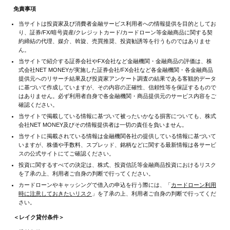
免責事項
当サイトは投資家及び消費者金融サービス利用者への情報提供を目的としてお
り、証券/FX/暗号資産/クレジットカード/カードローン等金融商品に関する契
約締結の代理、媒介、斡旋、売買推奨、投資勧誘等を行うものではありませ
ん。
当サイトで紹介する証券会社やFX会社など金融機関・金融商品の評価は、株
式会社NET MONEYが実施した証券会社/FX会社など各金融機関・各金融商品
提供元へのリサーチ結果及び投資家アンケート調査の結果である客観的データ
に基づいて作成していますが、その内容の正確性、信頼性等を保証するもので
はありません。必ず利用者自身で各金融機関・商品提供元のサービス内容をご
確認ください。
当サイトで掲載している情報に基づいて被ったいかなる損害についても、株式
会社NET MONEY及びその情報提供者は一切の責任を負いません。
当サイトに掲載されている情報は金融機関各社の提供している情報に基づいて
いますが、株価や手数料、スプレッド、銘柄などに関する最新情報は各サービ
スの公式サイトにてご確認ください。
投資に関するすべての決定は、株式、投資信託等金融商品投資におけるリスク
を了承の上、利用者ご自身の判断で行ってください。
カードローンやキャッシングで借入の申込を行う際には、「
カードローン利用
時に注意しておきたいリスク
」を了承の上、利用者ご自身の判断で行ってくだ
さい。
＜レイク貸付条件＞