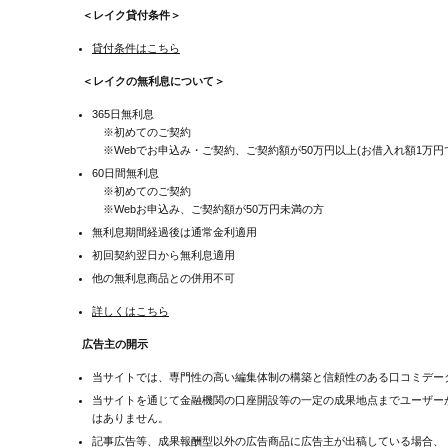
＜レイク貸付条件＞
貸付条件はこちら
＜レイクの無利息について＞
365日無利息
※初めてのご契約
※Webでお申込み・ご契約、ご契約額が50万円以上(お借入れ額1万円
60日間無利息
※初めてのご契約
※Webお申込み、ご契約額が50万円未満の方
無利息期間経過後は通常金利適用
初回契約翌日から無利息適用
他の無利息商品との併用不可
詳しくはこちら
広告主の開示
当サイトでは、専門性の高い編集体制の構築と信頼性のある口コミデー
当サイトを通じて金融機関の口座開設等の一定の成果地点までユーザー
はありません。
記事広告等、成果報酬型以外の広告商品に広告主が出稿している場合、