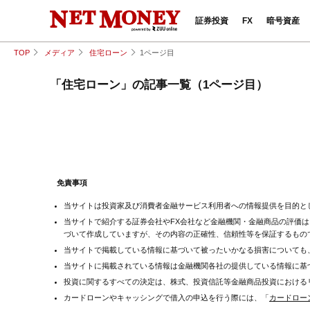
証券投資
FX
暗号資産
TOP
メディア
住宅ローン
1ページ目
「住宅ローン」の記事一覧（1ページ目）
免責事項
当サイトは投資家及び消費者金融サービス利用者への情報提供を目的とし
当サイトで紹介する証券会社やFX会社など金融機関・金融商品の評価は
づいて作成していますが、その内容の正確性、信頼性等を保証するもの
当サイトで掲載している情報に基づいて被ったいかなる損害についても、
当サイトに掲載されている情報は金融機関各社の提供している情報に基
投資に関するすべての決定は、株式、投資信託等金融商品投資における
カードローンやキャッシングで借入の申込を行う際には、「
カードロー