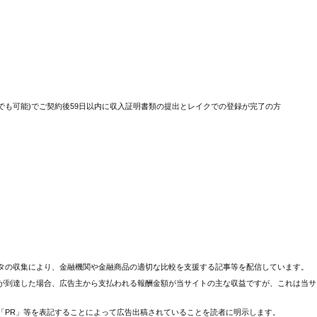
でも可能)でご契約後59日以内に収入証明書類の提出とレイクでの登録が完了の方
タの収集により、金融機関や金融商品の適切な比較を支援する記事等を配信しています。
が到達した場合、広告主から支払われる報酬金額が当サイトの主な収益ですが、これは当サ
「PR」等を表記することによって広告出稿されていることを読者に明示します。