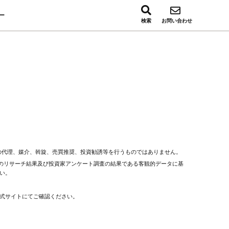
ー
検索
お問い合わせ
結の代理、媒介、斡旋、売買推奨、投資勧誘等を行うものではありません。
元へのリサーチ結果及び投資家アンケート調査の結果である客観的データに基
い。
式サイトにてご確認ください。