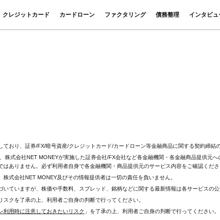
クレジットカード
カードローン
ファクタリング
債務整理
インタビュ
ており、証券/FX/暗号資産/クレジットカード/カードローン等金融商品に関する契約締
、株式会社NET MONEYが実施した証券会社/FX会社など各金融機関・各金融商品提供
ではありません。必ず利用者自身で各金融機関・商品提供元のサービス内容をご確認くださ
株式会社NET MONEY及びその情報提供者は一切の責任を負いません。
づいていますが、株価や手数料、スプレッド、銘柄などに関する最新情報は各サービスの公
リスクを了承の上、利用者ご自身の判断で行ってください。
ン利用時に注意しておきたいリスク
」を了承の上、利用者ご自身の判断で行ってください。