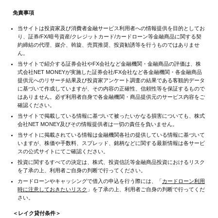
免責事項
当サイトは投資家及び消費者金融サービス利用者への情報提供を目的としてお
り、証券/FX/暗号資産/クレジットカード/カードローン等金融商品に関する契
約締結の代理、媒介、斡旋、売買推奨、投資勧誘等を行うものではありませ
ん。
当サイトで紹介する証券会社やFX会社など金融機関・金融商品の評価は、株
式会社NET MONEYが実施した証券会社/FX会社など各金融機関・各金融商品
提供元へのリサーチ結果及び投資家アンケート調査の結果である客観的データ
に基づいて作成していますが、その内容の正確性、信頼性等を保証するもので
はありません。必ず利用者自身で各金融機関・商品提供元のサービス内容をご
確認ください。
当サイトで掲載している情報に基づいて被ったいかなる損害についても、株式
会社NET MONEY及びその情報提供者は一切の責任を負いません。
当サイトに掲載されている情報は金融機関各社の提供している情報に基づいて
いますが、株価や手数料、スプレッド、銘柄などに関する最新情報は各サービ
スの公式サイトにてご確認ください。
投資に関するすべての決定は、株式、投資信託等金融商品投資におけるリスク
を了承の上、利用者ご自身の判断で行ってください。
カードローンやキャッシングで借入の申込を行う際には、「
カードローン利用
時に注意しておきたいリスク
」を了承の上、利用者ご自身の判断で行ってくだ
さい。
＜レイク貸付条件＞