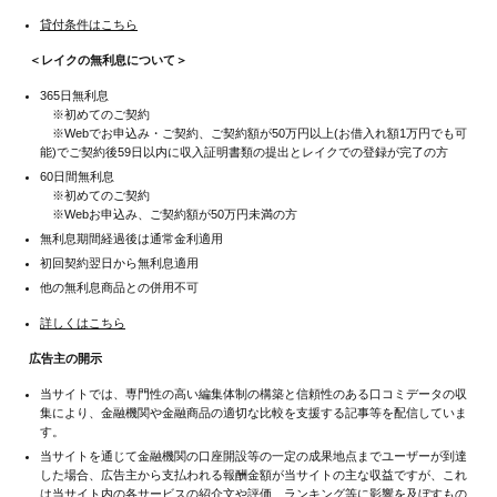
貸付条件はこちら
＜レイクの無利息について＞
365日無利息
※初めてのご契約
※Webでお申込み・ご契約、ご契約額が50万円以上(お借入れ額1万円でも可
能)でご契約後59日以内に収入証明書類の提出とレイクでの登録が完了の方
60日間無利息
※初めてのご契約
※Webお申込み、ご契約額が50万円未満の方
無利息期間経過後は通常金利適用
初回契約翌日から無利息適用
他の無利息商品との併用不可
詳しくはこちら
広告主の開示
当サイトでは、専門性の高い編集体制の構築と信頼性のある口コミデータの収
集により、金融機関や金融商品の適切な比較を支援する記事等を配信していま
す。
当サイトを通じて金融機関の口座開設等の一定の成果地点までユーザーが到達
した場合、広告主から支払われる報酬金額が当サイトの主な収益ですが、これ
は当サイト内の各サービスの紹介文や評価、ランキング等に影響を及ぼすもの