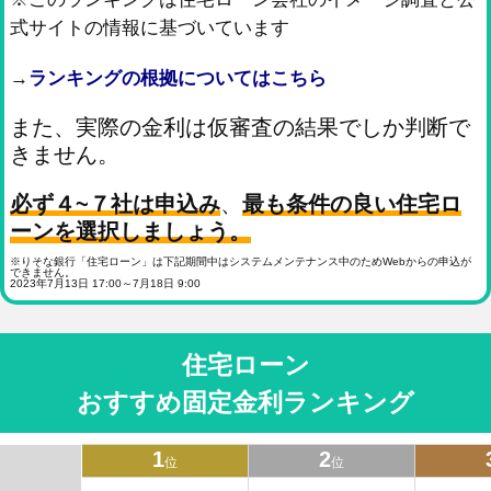
式サイトの情報に基づいています
→
ランキングの根拠についてはこちら
また、実際の金利は仮審査の結果でしか判断で
きません。
必ず４~７社は申込み
、
最も条件の良い住宅ロ
ーンを選択しましょう。
※りそな銀行「住宅ローン」は下記期間中はシステムメンテナンス中のためWebからの申込が
できません。
2023年7月13日 17:00～7月18日 9:00
住宅ローン
おすすめ固定金利ランキング
1
2
位
位