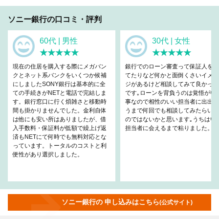
ソニー銀行の口コミ・評判
60代 | 男性
30代 | 女性
★★★★★
★★★★★
現在の住居を購入する際にメガバン
銀行でのローン審査って保証人を立
クとネット系バンクをいくつか候補
てたりなど何かと面倒くさいイメー
にしましたSONY銀行は基本的に全
ジがあるけど相談してみて良かった
ての手続きがNETと電話で完結しま
です｡ローンを背負うのは覚悟がい
す。銀行窓口に行く煩雑さと移動時
事なので相性のいい担当者に出出会
間も掛かりませんでした。金利自体
うまで何回でも相談してみたらいい
は他にも安い所はありましたが、借
のではないかと思います｡うちはい
入手数料・保証料が低額で繰上げ返
担当者に会えるまで粘りました。
済もNETにて何時でも無料対応とな
っています。トータルのコストと利
便性があり選択しました。
ソニー銀行の 申し込みはこちら
(公式サイト)