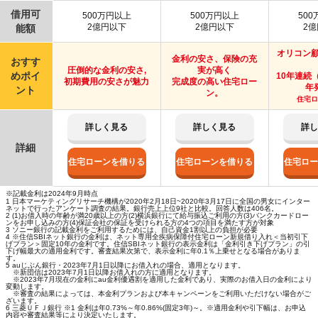
借用可
500万円以上
500万円以上
50
2億円以下
2億円以下
2
能額
オリコン
金利の安さ、保険の充
おすす
圧倒的な金利の安さ,
実が高く
めポイ
10年連続（
初期費用の安さが魅力
完成度の高い住宅ロー
年
ント
ン。
住宅ロ
詳しく見る
詳しく見る
詳
詳細
住宅ローンを借りる
住宅ローンを借りる
住宅ロ
※記載金利は2024年9月時点
1 日本マーケティングリサーチ機構が2020年2月18日~2020年3月17日に全国の男女にインター
ネットで行ったアンケート調査の結果。銀行売上上位9社と比較。回答人数は406名。
2 (1)お借入時の年齢が満20歳以上の方(2)横浜銀行にて給与振込ご利用の方(3)バンクカードロー
ンをお申し込みの方(4)保証会社の保証を受けられる方の4つの項目を満たす方が対象
3 ソニー銀行の記載金利をご利用するためには、自己資金1割以上の負担が必要
4 ※住信SBIネット銀行の金利は、ネット専用全疾病保障付住宅ローン新規借り入れ＜当初引下
げプラン＞固定10年の金利です。住信SBIネット銀行の表示金利は「金利引き下げプラン」の引
下げ幅最大の適用金利です。審査結果次第で、表示金利に年0.1％上乗せとなる場合がありま
す。
5 auじぶん銀行・2023年7月1日以降にお借入れの場合、適用となります。
※新団信は2023年7月1日以降お借入れの方に適用となります。
※2023年7月現在の金利にau金利優遇割を適用した金利であり、実際のお借入日の金利により
変動します。
※審査の結果によっては、本金利プランおよび本キャンペーンをご利用いただけない場合がご
ざいます。
6 三菱ＵＦＪ銀行 ※1 金利は年0.73%～年0.86%(固定3年)～。※適用金利や引下幅は、お申込
内容や審査結果等により決定いたします。