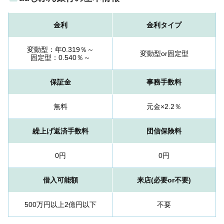
金利
金利タイプ
変動型：年0.319％～
変動型or固定型
固定型：0.540％～
保証金
事務手数料
無料
元金×2.2％
繰上げ返済手数料
団信保険料
0円
0円
借入可能額
来店(必要or不要)
500万円以上2億円以下
不要