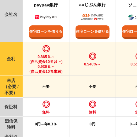
auじぶん銀行
paypay銀行
ソニ
会社名
住宅ローンを借りる
住宅ロ
住宅ローンを借りる
◎
◎
0.865％～
金利
（自己資金10％以上）
0.540%～
0.
0.930％～
（自己資金10％未満）
来店
（必要 /
不要
不要
不要）
◎
◎
保証料
無料
無料
団信保
0円～年0.3％
0円
0～
険料
金利タ