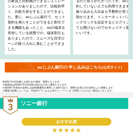
の家賃と比較検討できるシュミレー
るので有りがたかったです。auと
ションがありましたので、比較的早
約していない人でも利用できます。
く、比較大差をすることができまし
振り込みも入出金も手数料が安くて
た。更に、auじぶん銀行で、セット
助かります。インターネットバンキ
契約を果たすことができると割引で
ングロックを設定するとログインし
きる機能もあったこと、auの端末を
ても開けないのでセキュリティ面も
所持している状態での、端末割引も
いいです。
ありましたので、スムーズな住宅ロ
ーンの借り入れに進むことができま
した。
auじぶん銀行の 申し込みはこちら
(公式サイト)
・2023年7月1日以降にお借入れの場合、適用となります。
※新団信は2023年7月1日以降お借入れの方に適用となります。
※2023年7月現在の金利にau金利優遇割を適用した金利であり、実際のお借入日の金利により変動します。
※審査の結果によっては、本金利プランおよび本キャンペーンをご利用いただけない場合がございます。
ソニー銀行
おすすめ度
★★★★★