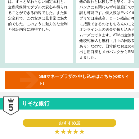
は、ずっと変わらない固定金利と、
他の銀行と比較しても早く、ネット
全疾病保障でダブルの安心を得られ
バンクにも関わらず相談窓口での相
ることができる内容でした。また固
談も可能です。借入後はモバイルア
定金利で、この安さは見非常に魅力
プリで口座残高、ローン残高がすぐ
的でした。このように魅力的な金利
に把握できるのはもちろんのこと、
と保証内容に納得でした。
オンライン上の送金や振り込みもス
ムーズにできます。ATM出金無料や
他校宛振込も無料（月々の回数制限
あり）なので、日常的なお金の引き
出し用口座もメガバンクからSBIに
えました。
SBIマネープラザの 申し込みはこちら
(公式サイ
ト)
りそな銀行
おすすめ度
★★★★★