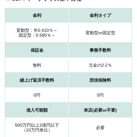
金利
金利タイプ
変動型：年0.410％～
変動型or固定型
固定型：0.580％～
保証金
事務手数料
無料
元金の2.2％
繰上げ返済手数料
団信保険料
0円
0円
借入可能額
来店(必要or不要)
500万円以上2億円以下
必要
（10万円単位）