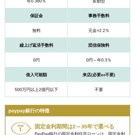
年0.380％
変動型
保証金
事務手数料
無料
元金×2.2％
繰上げ返済手数料
団信保険料
0円
0円～年0.3％
借入可能額
来店(必要or不要)
500万円以上2億円以下
不要
paypay銀行の特徴
固定金利期間は2～35年で選べる
PayPay銀行の固定金利住宅ローンは、固定金利