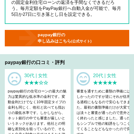
の固定金利住宅ローンの返済を手間なくできるだろ
う。毎月定額をPayPay銀行へ自動入金が可能で、毎月
5日か27日に引き落とし日を設定できる。
paypay銀行の
申し込みはこちら
(公式サイト)
paypay銀行の口コミ・評判
30代 | 女性
20代 | 女性
★★★☆☆
★★★★★
paypay銀行の住宅ローンの最大の魅
審査を通すために書類の準備には忙
力は驚異的な低水準の金利です。変
しかったのですが逆にそれが信用す
動金利だけでなく10年固定タイプの
る過程にもなるので安心もできまし
金利も同じく、他社と比べても指お
た。最初の書類準備だけが大変で後
りの最低水準です。しかしながら、
は淡々と審査が通ったので意外と早
ネット銀行の中でも審査が厳しいと
く終わったと感じました。通った後
いうネックがあります。他社との明
もシンプルで他の勧誘をしつこくし
確な差別化を狙っているので、そも
てくることなどもなかったので良い