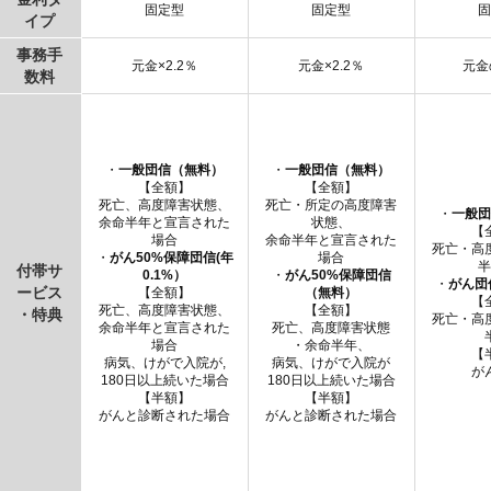
固定型
固定型
イプ
事務手
元金×2.2％
元金×2.2％
元金
数料
・
一般団信（無料）
・
一般団信（無料）
【全額】
【全額】
死亡、高度障害状態、
死亡・所定の高度障害
・
一般
余命半年と宣言された
状態、
【
場合
余命半年と宣言された
死亡・高
・
がん50%保障団信(年
場合
付帯サ
0.1%）
・
がん50%保障団信
・
がん団
ービス
【全額】
（無料）
【
死亡、高度障害状態、
【全額】
・特典
死亡・高
余命半年と宣言された
死亡、高度障害状態
場合
・余命半年、
【
病気、けがで入院が,
病気、けがで入院が
が
180日以上続いた場合
180日以上続いた場合
【半額】
【半額】
がんと診断された場合
がんと診断された場合