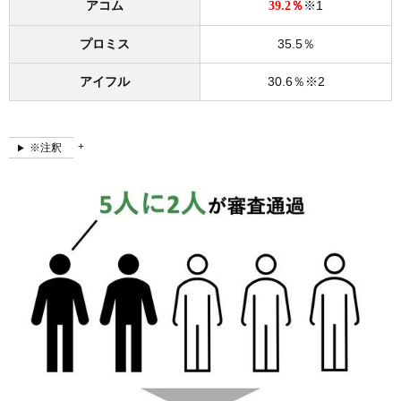
アコム
※1
39.2％
プロミス
35.5％
アイフル
30.6％※2
※注釈