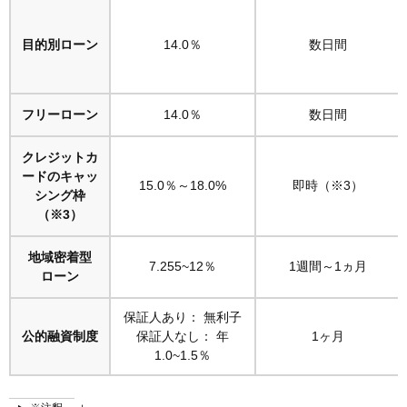
目的別ローン
14.0％
数日間
フリーローン
14.0％
数日間
クレジットカ
ードのキャッ
15.0％～18.0%
即時（※3）
シング枠
（※3）
地域密着型
7.255~12％
1週間～1ヵ月
ローン
保証人あり： 無利子
公的融資制度
保証人なし： 年
1ヶ月
1.0~1.5％