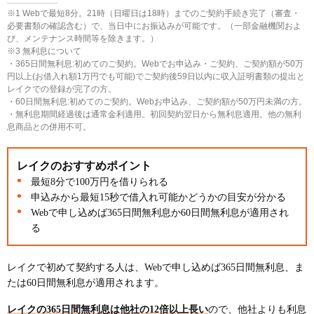
※1 Webで最短8分。21時（日曜日は18時）までのご契約手続き完了（審査・
必要書類の確認含む）で、当日中にお振込みが可能です。（一部金融機関およ
び、メンテナンス時間等を除きます。）
※3 無利息について
・365日間無利息:初めてのご契約。Webでお申込み・ご契約、ご契約額が50万
円以上(お借入れ額1万円でも可能)でご契約後59日以内に収入証明書類の提出と
レイクでの登録が完了の方。
・60日間無利息:初めてのご契約。Webお申込み、ご契約額が50万円未満の方。
・無利息期間経過後は通常金利適用。初回契約翌日から無利息適用。他の無利
息商品との併用不可。
レイクのおすすめポイント
最短8分で100万円を借りられる
申込みから最短15秒で借入れ可能かどうかの目安が分かる
Webで申し込めば365日間無利息か60日間無利息が適用され
る
レイクで初めて契約する人は、Webで申し込めば365日間無利息、ま
たは60日間無利息が適用されます。
レイクの365日間無利息は他社の12倍以上長い
ので、他社よりも利息