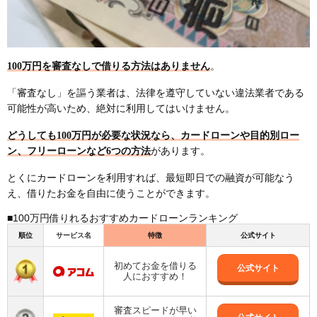
100万円を審査なしで借りる方法はありません
。
「審査なし」を謳う業者は、法律を遵守していない違法業者である
可能性が高いため、絶対に利用してはいけません。
どうしても100万円が必要な状況なら、カードローンや目的別ロー
ン、フリーローンなど6つの方法
があります。
とくにカードローンを利用すれば、最短即日での融資が可能なう
え、借りたお金を自由に使うことができます。
■100万円借りれるおすすめカードローンランキング
順位
サービス名
特徴
公式サイト
初めてお金を借りる
公式サイト
人におすすめ！
審査スピードが早い