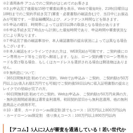
※2 適用条件 アコムでのご契約がはじめてのお客さま
※3 お申込完了後最短15秒で審査結果を表示。Webで最短8分。21時(日曜日は
18時)までのご契約手続き完了(審査・必要書類の確認含む)で、当日中にお振込
みが可能です。一部金融機関および、メンテナンス時間などを除きます。
※5 申込の曜日、時間帯によっては翌日以降の取扱となる場合があります
※6 申込手続き完了時点から計測した最短時間であり、申込時間や審査状況な
どにより異なります。
※7 申込完了後の確認事項や、本人確認書類の提出状況によっては異なる場合
もございます。
※8 本人確認をオンラインでされた方は、WEB完結が可能です。ご契約後にロ
ーン専用カード等をご自宅へ郵送します。なお、ローン契約機でローン専用カ
ードを受け取る場合、もしくはカードレスを選択される場合は郵送物はありま
せん。
※9 無利息について:
・365日間無利息:初めてのご契約。Webでお申込み・ご契約、ご契約額が50万
円以上(お借入れ額1万円でも可能)でご契約後59日以内に収入証明書類の提出と
レイクでの登録が完了の方。
・60日間無利息:初めてのご契約。Webお申込み、ご契約額が50万円未満の方。
・無利息期間経過後は通常金利適用。初回契約翌日から無利息適用。他の無利
息商品との併用不可。
※10・通常、カードローンau限定割 誰でもコース：10万円以上800万円以内
・カードローンau限定割 借り換えコース：100万円以上800万円以内
【アコム】5人に2人が審査を通過している！若い世代か