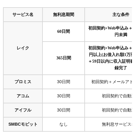
サービス名
無利息期間
主な条件
初回契約+Web申込み＋
60日間
円未満
レイク
初回契約+Web申込み＋
円以上(お借入れ額1万円
365日間
＋59日以内に収入証明書
録完了
プロミス
30日間
初回契約＋メールアド
アコム
30日間
初回契約で自動
アイフル
30日間
初回契約で自動
SMBCモビット
なし
無利息サービス