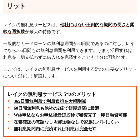
リット
レイクの無利息サービスは、
他社にはない圧倒的な期間の長さと柔
軟な選択肢
が最大の特徴です。
一般的なカードローンの無利息期間が30日間であるのに対し、レイ
クなら365日間もの無利息期間を利用できます。うまく活用すれば、
利息を一切支払わずに借入れを完済することも十分に可能です。
ここでは、レイクの無利息サービスを利用する5つの主要なメリット
について詳しく解説します。
レイクの無利息サービス 5つのメリット
365日間無利息で利息負担を大幅削減
60日間無利息も他社の2倍で短期返済に最適
Web申込ならお申込後最短15秒で審査完了・即日融資可能
在籍確認の電話なし＆郵送物なしで家族にバレにくい
無利息期間内に完済すれば利息は完全ゼロ