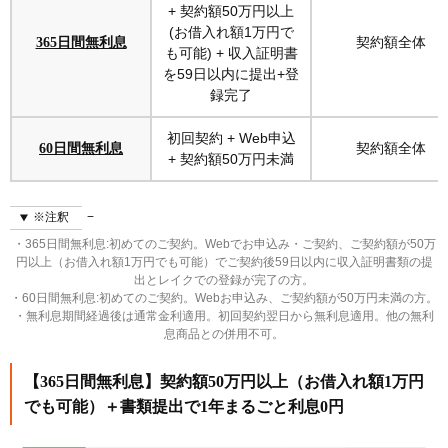
+ 契約額50万円以上
借り換えやおまとめローンを検討する
(お借入れ額1万円で
契約額全体
365日間無利息
も可能) + 収入証明書
一定期間が過ぎたあとに増額審査を受ける
を59日以内に提出+登
レイクの無利息を申し込む流れは？スマホ完結で簡
録完了
単！
申込みはスマホだけでOK！審査～契約もすべて
初回契約 + Web申込
契約額全体
60日間無利息
Web完結
+ 契約額50万円未満
借入もスマホATM・振込で即日OK！
在籍確認の電話なし＆郵送物なし！家族にバレずに
※注釈
借りられる
・365日間無利息:初めてのご契約。Webでお申込み・ご契約、ご契約額が50万
円以上（お借入れ額1万円でも可能）でご契約後59日以内に収入証明書類の提
レイク無利息に関するよくある質問（Q&A）
出とレイクでの登録が完了の方。
レイクの無利息とは？
・60日間無利息:初めてのご契約。Webお申込み、ご契約額が50万円未満の方。
・無利息期間経過後は通常金利適用。初回契約翌日から無利息適用。他の無利
レイクで利息がかからない方法はありますか？
息商品との併用不可。
レイクの無利息期間はいつからですか？
【365日間無利息】契約額50万円以上（お借入れ額1万円
でも可能）＋書類提出で1年まるごと利息0円