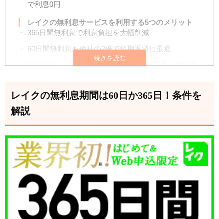
で利息0円
レイクの無利息サービスを利用する5つのメリット
365日間無利息で利息負担を大幅削減
60日間無利息も他社の2倍で短期返済に最適
Web申込ならお申込後最短15秒で審査完了・即日融
資可能
在籍確認の電話なし＆郵送物なしで家族にバレにく
レイクの無利息期間は60日か365日！条件を
い
解説
無利息期間内に完済すれば利息は完全ゼロ
レイク無利息期間を他社カードローンと比較！期
間・適用開始日の違い
レイクは365日と圧倒的！他社は30日間
レイクは契約日翌日から！借入日からではない
レイクの無利息は返済総額にどれだけ差が出るか？
他社と比較
30万円を2ヶ月で完済した場合｜唯一の利息0円はレ
イクだけ