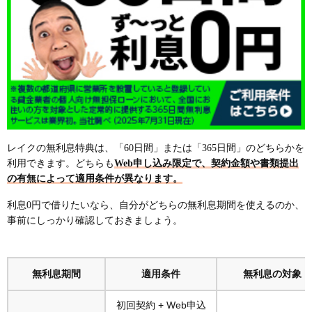
返済期間が長くてもレイクの方が利息が安い！
少額借入でもレイクは利息が安くなる
プロミスより金利は高いがレイクのほうが返済総額
は安い
レイク無利息の注意点6つ！申込前に知っておくべき
落とし穴
無利息期間は初回契約日の翌日からカウント！借入
日の翌日ではない
レイクの無利息特典は、「60日間」または「365日間」のどちらかを
60日と365日の無利息期間は併用できない！切り替
利用できます。どちらも
Web申し込み限定で、契約金額や書類提出
えも不可
の有無によって適用条件が異なります。
無利息期間中も返済義務あり！
利息0円で借りたいなら、自分がどちらの無利息期間を使えるのか、
1日の延滞でも無利息期間は即終了、利息発生
事前にしっかり確認しておきましょう。
無利息は初回契約のみ！2回目以降は対象外
無利息期間が終わると通常の利息がかかる
無利息期間
適用条件
無利息の対象
レイクの無利息を使いこなす3つの方法！返済・借り
換え・増額で利息を軽減
初回契約 + Web申込
無利息期間内に一括返済や繰り上げ返済をする