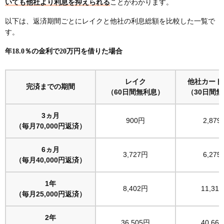
いても他社より利息を抑えられる
ことがわかります。
以下は、返済期間ごとにレイクと他社の利息総額を比較した一覧で
す。
年18.0％の金利で20万円を借りた場合
レイク
他社カード
完済までの期間
（60日間無利息）
（30日間
3ヵ月
900円
2,879
（毎月70,000円返済）
6ヵ月
3,727円
6,275
（毎月40,000円返済）
1年
8,402円
11,31
（毎月25,000円返済）
2年
36,505円
40,66