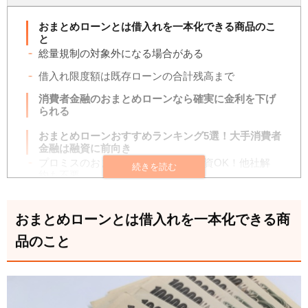
おまとめローンとは借入れを一本化できる商品のこ
と
総量規制の対象外になる場合がある
借入れ限度額は既存ローンの合計残高まで
消費者金融のおまとめローンなら確実に金利を下げ
られる
おまとめローンおすすめランキング5選！大手消費者
金融は融資に前向き
プロミスのおまとめローンは即日融資OK！他社解
約も不要
SMBCモビットのおまとめローンは原則電話連絡な
し！最長13年のゆっくり返済
おまとめローンとは借入れを一本化できる商
レイクの「レイク de おまとめ」はパート・アルバ
品のこと
イトも申込可、70歳までOK！
アイフルの「おまとめMAX」は銀行ローンとショッ
ピングリボも一本化対象
ORIX MONEYのおまとめローンは銀行カードロー