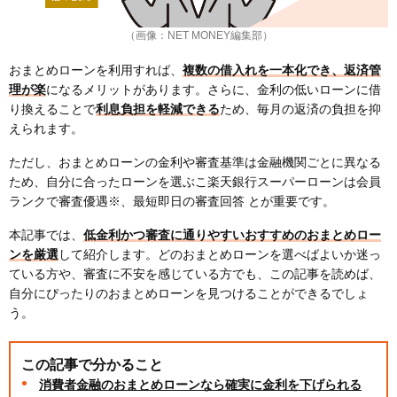
（画像：NET MONEY編集部）
おまとめローンを利用すれば、
複数の借入れを一本化でき、返済管
理が楽
になるメリットがあります。さらに、金利の低いローンに借
り換えることで
利息負担を軽減できる
ため、毎月の返済の負担を抑
えられます。
ただし、おまとめローンの金利や審査基準は金融機関ごとに異なる
ため、自分に合ったローンを選ぶこ楽天銀行スーパーローンは会員
ランクで審査優遇※、最短即日の審査回答 とが重要です。
本記事では、
低金利かつ審査に通りやすいおすすめのおまとめロー
ンを厳選
して紹介します。どのおまとめローンを選べばよいか迷っ
ている方や、審査に不安を感じている方でも、この記事を読めば、
自分にぴったりのおまとめローンを見つけることができるでしょ
う。
この記事で分かること
消費者金融のおまとめローンなら確実に金利を下げられる