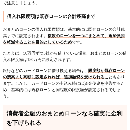
で注意しましょう。
オリックス銀行おまとめローンはWeb完結で低金
利！返済専用ローンで計画的に完済
借入れ限度額は既存ローンの合計残高まで
おまとめローンを利用する際の注意点
他社解約が必要な場合がある
おまとめローンの借入れ限度額は、基本的には既存ローンの合計残
高までに設定されます。
複数のローンを一つにまとめて、返済負担
借入れをまとめる以外の用途では使えない
を軽減することを目的としているため
です。
必ず金利が下がるわけではない
たとえば、50万円ずつ3社から借りている場合、おまとめローンの借
最終的な総返済額が増える可能性がある
入れ限度額は150万円に設定されます。
必ず借りられるおまとめローンはない！審査に通る
銀行などのカードローンに借り換える場合は、
限度額が既存ローン
ためのコツ6つ
の残高より高額に設定されれば、追加融資を受けられる
こともあり
収入証明書を提出する
ます。しかし、カードローンの申込み時には資金使途を申告するた
同時に複数のおまとめローンに申し込むことを避け
め、基本的には既存ローンと同程度の限度額が設定されるでしょ
て1社に絞る
う。
収入や借入れ状況を正確に申告する
申込み条件に自分が該当するか確認する
消費者金融のおまとめローンなら確実に金利
在籍確認が取れるようにしておく
を下げられる