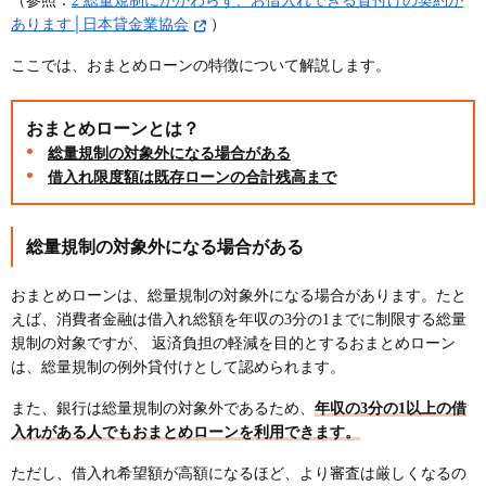
（参照：
2 総量規制にかかわらず、お借入れできる貸付けの契約が
あります│日本貸金業協会
）
セブン銀行のカードローンはアプリ完結！全国の
ATMで借入可能
ここでは、おまとめローンの特徴について解説します。
イオン銀行フリーローンは上限金利が年13.5％と低
め！繰上げ返済は手数料無料
おまとめローンとは？
ろうきん（労働金庫）フリーローンは上限金利が年
総量規制の対象外になる場合がある
7.0％台と低い！金利引下げ制度もある
借入れ限度額は既存ローンの合計残高まで
信用金庫のおまとめローンは低金利で地域密着
東京スター銀行のおまとめローンは審査は最短2
総量規制の対象外になる場合がある
日！ 安心の固定金利
横浜銀行カードローンは最短即日で審査が分かる！
おまとめローンは、総量規制の対象外になる場合があります。たと
1,000万円まで借入れ可能
えば、消費者金融は借入れ総額を年収の3分の1までに制限する総量
千葉銀行のカードローンは最低金利が業界最安水
規制の対象ですが、 返済負担の軽減を目的とするおまとめローン
準！
は、総量規制の例外貸付けとして認められます。
静岡銀行のフリーローンは年収や職業に関係なく全
また、銀行は総量規制の対象外であるため、
年収の3分の1以上の借
国から申込みできる
入れがある人でもおまとめローンを利用できます。
西日本シティ銀行のおまとめローンは専業主婦も申
込み可能！返済期間は最長15年
ただし、借入れ希望額が高額になるほど、より審査は厳しくなるの