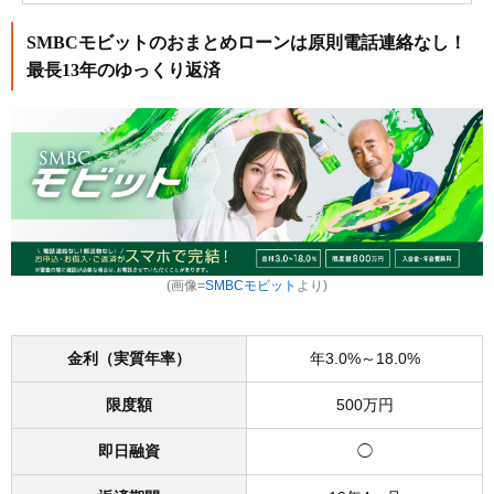
SMBCモビットのおまとめローンは原則電話連絡なし！
最長13年のゆっくり返済
(画像=
SMBCモビット
より)
金利（実質年率）
年3.0%～18.0%
限度額
500万円
即日融資
◯