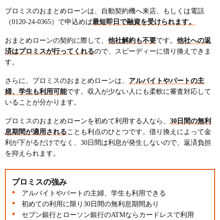
プロミスのおまとめローンは、自動契約機へ来店、もしくは電話
（0120-24-0365）で申込めば
最短即日で融資を受けられます。
おまとめローンの契約に際して、
他社解約も不要
です。
他社への返
済はプロミスが行ってくれる
ので、スピーディーに借り換えできま
す。
さらに、プロミスのおまとめローンは、
アルバイトやパートの主
婦、学生も利用可能
です。収入が少ない人にも柔軟に審査対応して
いることが分かります。
プロミスのおまとめローンを初めて利用する人なら、
30日間の無利
息期間が適用される
ことも利点のひとつです。借り換えによって金
利が下がるだけでなく、30日間は利息が発生しないので、返済負担
を抑えられます。
プロミスの強み
アルバイトやパートの主婦、学生も利用できる
初めての利用に限り30日間の無利息期間あり
セブン銀行とローソン銀行のATMならカードレスで利用