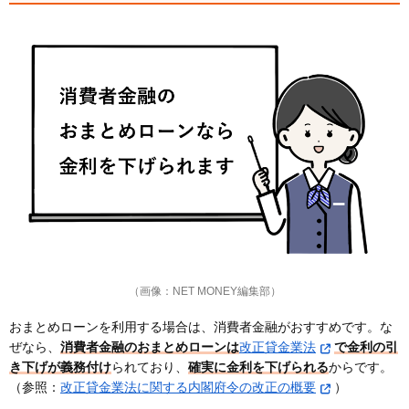
現在借入している金融機関に相談する
おまとめローンに関するよくある質問（Q&A）
おまとめローンを利用すると、クレジットカードは
使えなくなる？
審査に通りやすいおまとめローンはある？
どこのおまとめローンも審査が通らない場合、どう
すれば良い？
おまとめローンはどんな借入れでも一括でまとめら
れますか？
審査が甘いクレジットカードはありますか？
必ず審査が通る・審査なしのクレジットカードはあ
りますか？
（画像：NET MONEY編集部）
おまとめローンを利用する場合は、消費者金融がおすすめです。な
ぜなら、
消費者金融のおまとめローンは
改正貸金業法
で金利の引
き下げが義務付け
られており、
確実に金利を下げられる
からです。
（参照：
改正貸金業法に関する内閣府令の改正の概要
）