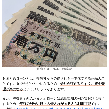
ンやクレカのショッピングリボも一本化できる！
中小消費者金融のおまとめローンおすすめランキン
グ5選！大手の審査に落ちた人向け
ダイレクトワンのお借り換えローンは店舗窓口で相
談もできる
アスマイルのおまとめローンは低金利で無利息期間
がある
いつものおまとめローンはWeb完結でバレにくい
キャッシングMOFFは親身な対応で相談しやすい
中央リテールは最短2時間審査！5社以上から総額
200万円以上を借りている人が対象
（画像：NET MONEY編集部）
銀行系おまとめローンおすすめ12選！低い上限金利
で借り換え可能
おまとめローンとは、複数社からの借入れを一本化できる商品のこ
楽天銀行スーパーローンは会員ランクで審査優遇、
とです。返済先がひとつになるため、
金利が下がりやすく、資金管
最短即日の審査回答
理が楽になる
というメリットがあります。
三菱UFJ銀行のカードローンバンクイックはメガバ
また、消費者金融のおまとめローンは総量規制の例外貸付けに該当
ンクならではの安心感
するため、
年収の3分の1以上の借入れがある人も利用可能
です。
りそな銀行のフリーローンはWeb完結