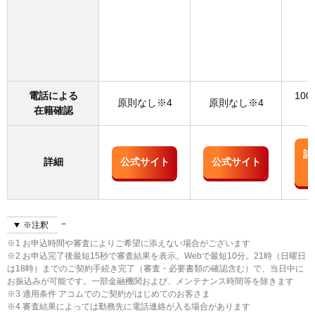
電話による
10
原則なし※4
原則なし※4
在籍確認
詳
詳細
公式サイト
公式サイト
※注釈
※1 お申込時間や審査によりご希望に添えない場合がございます
※2 お申込完了後最短15秒で審査結果を表示。Webで最短10分。21時（日曜日
は18時）までのご契約手続き完了（審査・必要書類の確認含む）で、当日中に
お振込みが可能です。一部金融機関および、メンテナンス時間等を除きます
※3 適用条件 アコムでのご契約がはじめてのお客さま
※4 審査結果によっては勤務先に電話連絡が入る場合があります