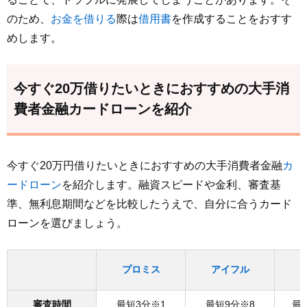
のため、
お金を借りる
際は
借用書
を作成することをおすす
めします。
今すぐ20万借りたいときにおすすめの大手消
費者金融カードローンを紹介
今すぐ20万円借りたいときにおすすめの大手消費者金融
カ
ードローン
を紹介します。融資スピードや金利、審査基
準、無利息期間などを比較したうえで、自分に合うカード
ローンを選びましょう。
プロミス
アイフル
審査時間
最短3分※1
最短9分※8
最