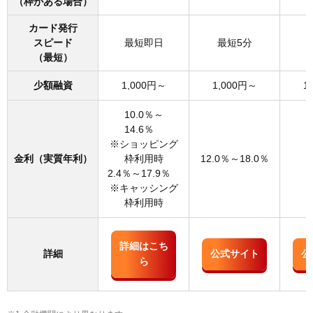
（枠がある場合）
カード発行
スピード
最短即日
最短5分
（最短）
少額融資
1,000円～
1,000円～
1
10.0％～
14.6％
※ショッピング
金利
（実質年利）
枠利用時
12.0％～18.0％
2.4％～17.9％
※キャッシング
枠利用時
詳細はこち
詳細
公式サイト
公
ら