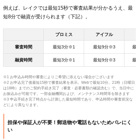
例えば、レイクでは最短15秒で審査結果が分かるうえ、最
短8分で融資が受けられます（下記）。
プロミス
アイフル
審査時間
最短3分※1
最短9分※3
最
融資時間
最短3分※1
最短9分※3
最
※1 お申込み時間や審査によりご希望に添えない場合がございます
※2 お申込完了後最短15秒で審査結果を表示。Webで最短10分。21時（日曜日
は18時）までのご契約手続き完了（審査・必要書類の確認含む）で、当日中に
お振込みが可能です。一部金融機関および、メンテナンス時間等を除きます
※3 申込手続き完了時点から計測した最短時間であり、申込時間や審査状況な
どにより異なります。
担保や保証人が不要！郵送物や電話もないためバレにく
い