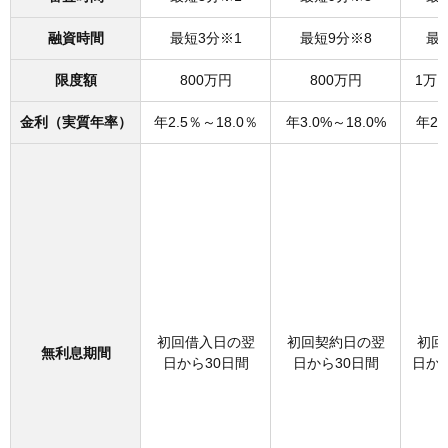
融資時間
最短3分※1
最短9分※8
最
限度額
800万円
800万円
1万
金利（実質年率）
年2.5％～18.0％
年3.0%～18.0%
年2.
初回借入日の翌
初回契約日の翌
初回
無利息期間
日から30日間
日から30日間
日から