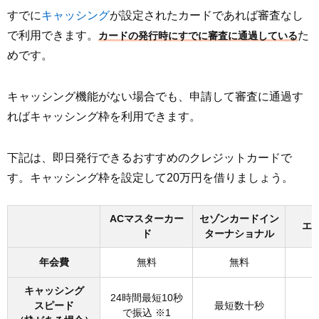
すでに
キャッシング
が設定されたカードであれば審査なし
で利用できます。
た
カードの発行時にすでに審査に通過している
めです。
キャッシング機能がない場合でも、申請して審査に通過す
ればキャッシング枠を利用できます。
下記は、即日発行できるおすすめのクレジットカードで
す。キャッシング枠を設定して20万円を借りましょう。
ACマスターカー
セゾンカードイン
エ
ド
ターナショナル
年会費
無料
無料
キャッシング
24時間最短10秒
スピード
最短数十秒
で振込 ※1