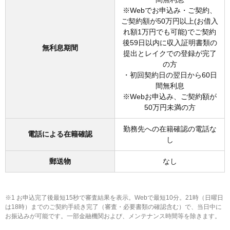
※Webでお申込み・ご契約、
ご契約額が50万円以上(お借入
れ額1万円でも可能)でご契約
後59日以内に収入証明書類の
無利息期間
提出とレイクでの登録が完了
の方
・初回契約日の翌日から60日
間無利息
※Webお申込み、ご契約額が
50万円未満の方
勤務先への在籍確認の電話な
電話による在籍確認
し
郵送物
なし
※1 お申込完了後最短15秒で審査結果を表示。Webで最短10分。21時（日曜日
は18時）までのご契約手続き完了（審査・必要書類の確認含む）で、当日中に
お振込みが可能です。一部金融機関および、メンテナンス時間等を除きます。