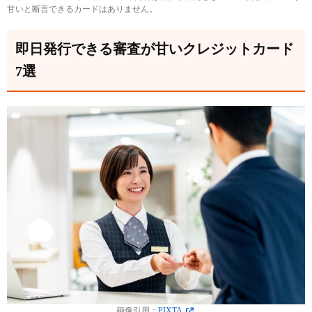
甘いと断言できるカードはありません。
即日発行できるクレジットカードでも審査が甘いカ
ードはない
即日発行できる審査が甘いクレジットカード
クレジットカードの審査基準
7選
即日発行できるクレジットカードの種類
デジタルカードタイプ
店頭受け取りタイプ
仮カードタイプ
審査に通りやすいクレジットカードの選び方
流通系・信販系のクレジットカードを選ぶ
信用情報が不安な人は、独自審査のクレジットカー
ドを選ぶ
カードランクが一般で年会費無料のカードを選ぶ
申込条件に収入の条件がないカードを選ぶ
即日でクレジットカードの審査に通過するコツ
インターネットで申し込むと受け取りがスムーズ
画像引用：
PIXTA