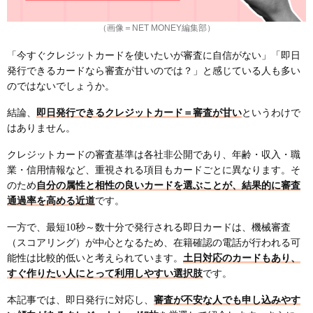
（画像＝NET MONEY編集部）
「今すぐクレジットカードを使いたいが審査に自信がない」「即日
発行できるカードなら審査が甘いのでは？」と感じている人も多い
のではないでしょうか。
結論、
即日発行できるクレジットカード＝審査が甘い
というわけで
はありません。
クレジットカードの審査基準は各社非公開であり、年齢・収入・職
業・信用情報など、重視される項目もカードごとに異なります。そ
のため
自分の属性と相性の良いカードを選ぶことが、結果的に審査
通過率を高める近道
です。
一方で、最短10秒～数十分で発行される即日カードは、機械審査
（スコアリング）が中心となるため、在籍確認の電話が行われる可
能性は比較的低いと考えられています。
土日対応のカードもあり、
すぐ作りたい人にとって利用しやすい選択肢
です。
本記事では、即日発行に対応し、
審査が不安な人でも申し込みやす