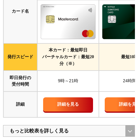
申込内容に虚偽や誤りがある
カード名
クレジットヒストリーに傷がある
安定した継続収入がない
クレジットカードの利用実績の履歴がない
多額の借入れを現在している
本カード：最短即日
短期間に複数のクレジットカードに申し込みをして
発行スピード
バーチャルカード：最短20
最短10
いる
分（※）
本人確認や在籍確認ができなかった
即日発行の
いきなり上位ランクのカードを申し込んだ
9時～21時
24時間
受付時間
クレジットカードの審査に落ちた際の対処法
最低6ヵ月は期間を空けて再申込みする
詳細
詳細を見る
詳細を見
デビットカードや後払いアプリを代わりに使う
安定収入を作ってから申し込む
即日発行できる審査が甘いクレジットカードに関す
もっと比較表を詳しく見る
るよくある質問