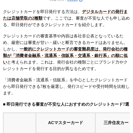
必要書類を確認しておく
クレジットカードを即日発行する方法は、
デジタルカードの発行ま
申込情報を正確に記載する
たは店舗受取の2種類
です。ここでは、審査が不安な人でも申し込め
る、即日発行ができるクレジットカードを紹介します。
短期間に複数のカードを申し込まない
クレジットカードの審査基準や内容は各社非公表となっているた
信用情報に問題がないか確認する
め、厳密には審査が甘い・緩いと断言できるカードはありません。
利用限度額は30万円以下で申し込む
しかし、
一般的にクレジットカードの審査難易度は、発行会社の種
類が「消費者金融系・流通系・信販系・交通系・銀行系」の順に低
キャッシング枠は0円で設定する
い
と考えられます。これは、発行会社の種類ごとにブランド力やク
在籍確認や本人確認の電話に対応できるようにして
レジットカードを発行する目的が異なるためです。
おく
「消費者金融系・流通系・信販系」を中心としたクレジットカード
即日発行のクレジットカードに申し込む際の注意点
から即日発行できる7枚を厳選し、発行スピードや受付時間を比較し
リアルカードとデジタルカードの違いに注意
ます。
仮カードは利用制限がある
■ 即日発行できる審査が不安な人におすすめのクレジットカード7選
即日発行ができないケースがある
クレジットカードの審査に落ちる原因
ACマスターカード
三井住友カード
申込条件を満たしていない