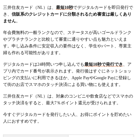
三井住友カード（NL）は、
最短10秒
でデジタルカードを即日発行で
き、
信販系のクレジットカードに分類されるため審査は厳しくあり
ません
。
年会費無料の一般ランクなので、ステータスが高いゴールドランク
やプラチナランクと比較して審査に通りやすい点も魅力といえま
す。申し込み条件に安定収入の要件はなく、学生やパート、専業主
婦も作れる可能性があります。
デジタルカードは24時間いつ申し込んでも
最短10秒で発行でき
、ア
プリ内でカード番号が表示されます。発行後はすぐにネットショッ
ピングの支払いに利用できるほか、Apple PayやGoogle Payに登録し
て街のお店でスマホのタッチ決済による買い物にも使えます。
三井住友カード（NL）は、対象のコンビニや飲食店などでスマホの
タッチ決済をすると、最大7％ポイント還元が受けられます。
今すぐデジタルカードを発行したい人、お得にポイントを貯めたい
人におすすめです。