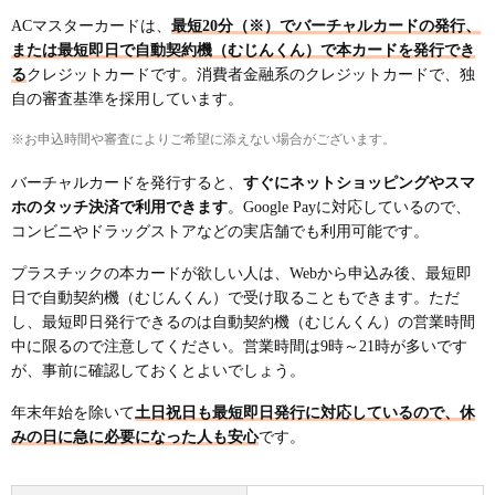
ACマスターカードは、
最短20分（※）でバーチャルカードの発行、
または最短即日で自動契約機（むじんくん）で本カードを発行でき
る
クレジットカードです。消費者金融系のクレジットカードで、独
自の審査基準を採用しています。
※お申込時間や審査によりご希望に添えない場合がございます。
バーチャルカードを発行すると、
すぐにネットショッピングやスマ
ホのタッチ決済で利用できます
。Google Payに対応しているので、
コンビニやドラッグストアなどの実店舗でも利用可能です。
プラスチックの本カードが欲しい人は、Webから申込み後、最短即
日で自動契約機（むじんくん）で受け取ることもできます。ただ
し、最短即日発行できるのは自動契約機（むじんくん）の営業時間
中に限るので注意してください。営業時間は9時～21時が多いです
が、事前に確認しておくとよいでしょう。
年末年始を除いて
土日祝日も最短即日発行に対応しているので、休
みの日に急に必要になった人も安心
です。