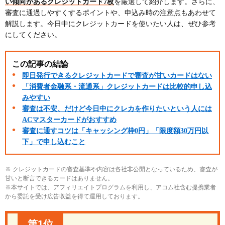
い傾向があるクレジットカード7枚
を厳選して紹介します。さらに、
審査に通過しやすくするポイントや、申込み時の注意点もあわせて
解説します。今日中にクレジットカードを使いたい人は、ぜひ参考
にしてください。
この記事の結論
即日発行できるクレジットカードで審査が甘いカードはない
「消費者金融系・流通系」クレジットカードは比較的申し込
みやすい
審査は不安、だけど今日中にクレカを作りたいという人には
ACマスターカードがおすすめ
審査に通すコツは「キャッシング枠0円」「限度額30万円以
下」で申し込むこと
※ クレジットカードの審査基準や内容は各社非公開となっているため、審査が
甘いと断言できるカードはありません。
※本サイトでは、アフィリエイトプログラムを利用し、アコム社含む提携業者
から委託を受け広告収益を得て運用しております。
第1位