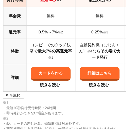
発行時間
最短20分
※5
クレジットカードの在籍確認が行われるケース・人
の特徴
年会費
無料
無料
即時発行に対応しないクレジットカードを選んだ
信用情報に傷があった
還元率
0.5%～7%
0.25%
※2
※3
就職して間もない
転職を繰り返している
コンビニでのタッチ決
自動契約機（むじんく
済で
ん）
なら
特徴
最大7%の高還元率
その場でカ
※4
アルバイトやフリーランスなど収入が不安定
ード発行
※2
審査基準が厳しいカードに申し込んだ
申込内容にミスや虚偽があった
カードを作る
詳細はこちら
詳細
キャッシング枠を高くして申し込んだ
続きを読む↓
続きを読む↓
新規発行が少ない閑散期に申し込んだ
※注釈
【勤務形態別】クレジットカードの在籍確認がくる
※1
場所
・最短10秒発行受付時間：24時間
会社員は勤務先の会社
・即時発行ができない場合があります。
※2
派遣社員は派遣元の会社
・iD、カードの差し込み、磁気取引は対象外です。
・商業施設内にある店舗などでは、一部ポイント付与の対象となりません。