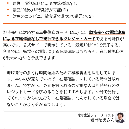
原則、電話連絡による在籍確認なし
在籍確認の流れは？何を聞かれる？
最短10秒の即時発行が可能(※)
在籍確認は断れる？
対象のコンビニ、飲食店で最大7%還元(※２)
在籍確認と本人確認の違いは？
即時発行に対応する
三井住友カード（NL）
は、
勤務先への電話連絡
本人確認がないクレジットカードはある？
による在籍確認なしで発行できるクレジットカード
である可能性が
学生の場合は学校に電話がかかってきますか？
高いです。公式サイトで明示している「最短10秒(※)で完了する」
審査では、職場への電話による在籍確認はもちろん、在籍確認自体
アルバイトやパート・派遣社員でも在籍確認はあ
が行われないと予測できます。
る？
電話に本人以外が出た場合、在籍確認は完了します
即時発行の多くは時間短縮のために機械審査を採用していま
か？
す。早いのが売りですので「在籍確認」をしている時間は取れ
クレジットカードの在籍確認は勤務先にバレます
ません。ですから、身元を探られるのが嫌な人は即時発行のク
か？
レジットカードを求めることをおすすめします。30分で発行し
デビットカードは在籍確認はありますか？
てくれますからのんびり「在籍確認」なんかしている場合では
ないことがよく分かるでしょう。
消費生活ジャーナリスト
岩田昭男さん