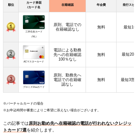
カード券面
順位
在籍確認
年会費
発行スピ
/カード名
原則、電話での
無料
最短10
在籍確認なし
三井住友カード
（NL）
電話による勤務
最短20
先への在籍確認
無料
100％なし
ACマスターカード
原則、勤務先へ
電話での在籍確
無料
最短3営
認なし
プロミスVisaカード
※バーチャルカードの場合
※お申込時間や審査によりご希望に添えない場合がございます。
この記事では
原則お勤め先へ在籍確認の電話が行われないクレジッ
トカード7選
を紹介します。