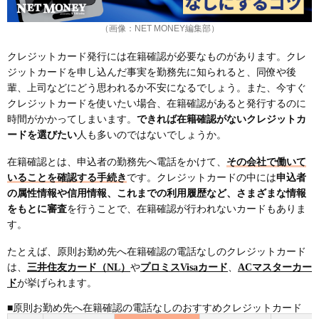
（画像：NET MONEY編集部）
クレジットカード発行には在籍確認が必要なものがあります。クレ
ジットカードを申し込んだ事実を勤務先に知られると、同僚や後
輩、上司などにどう思われるか不安になるでしょう。また、今すぐ
クレジットカードを使いたい場合、在籍確認があると発行するのに
時間がかかってしまいます。
できれば在籍確認がないクレジットカ
ードを選びたい
人も多いのではないでしょうか。
在籍確認とは、申込者の勤務先へ電話をかけて、
その会社で働いて
いることを確認する手続き
です。クレジットカードの中には
申込者
の属性情報や信用情報、これまでの利用履歴など、さまざまな情報
をもとに審査
を行うことで、在籍確認が行われないカードもありま
す。
たとえば、原則お勤め先へ在籍確認の電話なしのクレジットカード
は、
三井住友カード（NL）
や
プロミスVisaカード
、
ACマスターカー
ド
が挙げられます。
■原則お勤め先へ在籍確認の電話なしのおすすめクレジットカード