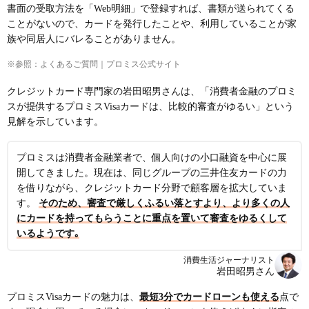
書面の受取方法を「Web明細」で登録すれば、書類が送られてくる
ことがないので、カードを発行したことや、利用していることが家
族や同居人にバレることがありません。
※参照：よくあるご質問｜プロミス公式サイト
クレジットカード専門家の岩田昭男さんは、「消費者金融のプロミ
スが提供するプロミスVisaカードは、比較的審査がゆるい」という
見解を示しています。
プロミスは消費者金融業者で、個人向けの小口融資を中心に展
開してきました。現在は、同じグループの三井住友カードの力
を借りながら、クレジットカード分野で顧客層を拡大していま
す。
そのため、審査で厳しくふるい落とすより、より多くの人
にカードを持ってもらうことに重点を置いて審査をゆるくして
いるようです｡
消費生活ジャーナリスト
岩田昭男さん
プロミスVisaカードの魅力は、
最短3分でカードローンも使える
点で