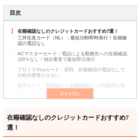
目次
在籍確認なしのクレジットカードおすすめ7選！
三井住友カード（NL）：最短10秒即時発行！在籍確
認の電話なし
ACマスターカード：電話による勤務先への在籍確認
100％なし！独自審査で最短即日発行
プロミスVisaカード：原則、在籍確認の電話なしで
比較的審査がゆるい
楽天カード：実体験から在籍確認なしの可能性が高
い
PayPayカードはキャッシング利用時も原則在籍確
認なし！最短7分で発行完了
在籍確認なしのクレジットカードおすすめ7
Nudgeカードは公式に電話確認なしを明記！AIを用
いた独自審査
選！
JCB カード W：最短5分発行で在籍確認なしの可能
性が高い