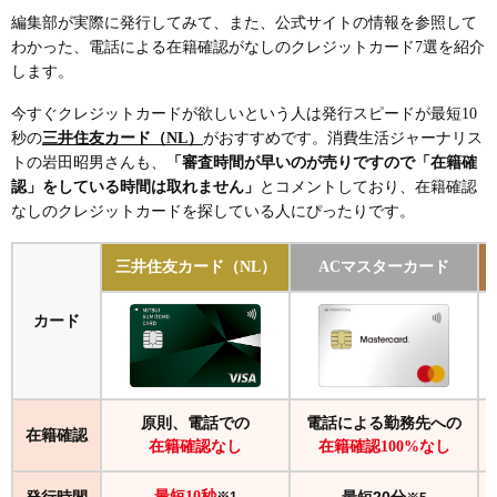
編集部が実際に発行してみて、また、公式サイトの情報を参照して
クレジットカードの在籍確認とは？実施の目的や理
わかった、電話による在籍確認がなしのクレジットカード7選を紹介
由を解説
します。
クレジットカードは基本的に在籍確認なしで作れる
今すぐクレジットカードが欲しいという人は発行スピードが最短10
秒の
三井住友カード（NL）
がおすすめです。消費生活ジャーナリス
クレジットカードの在籍確認が行われる確率
トの岩田昭男さんも、
「審査時間が早いのが売りですので「在籍確
クレジットカードの在籍確認で聞かれる内容
認」をしている時間は取れません」
とコメントしており、在籍確認
なしのクレジットカードを探している人にぴったりです。
クレジットカードの在籍確認が来るタイミング
三井住友カード（NL）
ACマスターカード
クレジットカードの在籍確認がなしになる人やケー
スの特徴
返済能力に問題がないと判断された
カード
クレジットヒストリーが良好
申告した銀行口座などの情報や信用情報で在籍確認
が完結した
原則、電話での
電話による勤務先への
在籍確認
即時発行に対応したカードに申し込んだ
在籍確認なし
在籍確認100%なし
1つの勤務先に長期間在籍している
最短10秒
※1