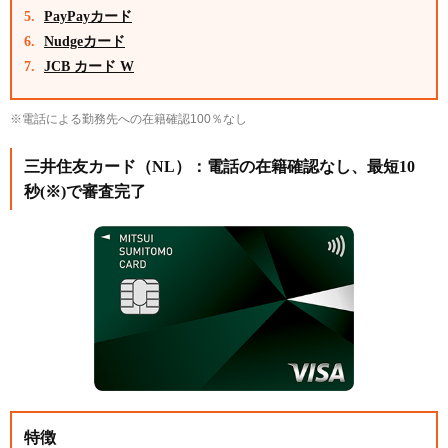
PayPayカード
会社の担当者にカード会社から連絡が来ると伝えて
Nudgeカード
おく
JCB カード W
在籍確認なしのクレジットカードを選ぶポイント
即時発行に対応しているカードを選ぶ
※電話による勤務先への在籍確認100％なし
学生向けや主婦向けのカードを選ぶ
三井住友カード（NL）：電話の在籍確認なし、最短10
新規入会キャンペーンを行っているカードを選ぶ
秒(※)で審査完了
クレジットカードの在籍確認で審査落ちするケース
申告した勤務先に実際は在籍していない
電話をかけても「そのような人はいない」と言われ
た
明らかに虚偽の勤務先情報を記載している
クレジットカードの在籍確認に関するよくある質問
クレジットカードの在籍確認とは何ですか？
クレジットカードの在籍確認は必ず行われますか？
在籍確認される可能性の高いケースは
特徴