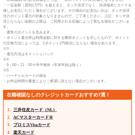
パート・アルバイトは勤務先の会社
・一定金額（原則1万円）を超えると、タッチ決済でなく、決済端末にカードを
挿しお支払いただく場合がございます。その場合のお支払い分は、タッチ決済
フリーランス・個人事業主は自宅もしくは事務所
分のポイント還元の対象となりませんので、ご了承ください。上記、タッチ決
済とならない金額の上限は、ご利用される店舗によって異なる場合がございま
年金収入がある場合は申込者本人
す。
・通常のポイントを含みます。
無職や専業主婦に対するクレジットカードの在籍確
・ポイント還元率は利用金額に対する獲得ポイントを示したもので、ポイント
認の方法
の交換方法によっては、1ポイント1円相当にならない場合があります。
※3
クレジットカードの在籍確認を回避する方法
・還元方法はキャッシュバック
申込内容を正確に記載する
※4
・9：00～21：00※年中無休（年末年始は除く）
キャッシング枠を0円にする
※5
・バーチャルカードの場合
審査難易度が低いカードを選ぶ
・お申込時間や審査によりご希望に添えない場合がございます。
申込者の多い繁忙期に申し込む
在籍確認なしのクレジットカードおすすめ7選！
クレジットヒストリーを良い状態にする
クレジットカードの在籍確認をスムーズに終わらせ
三井住友カード（NL）
るコツ
ACマスターカード※
自分へ直接つながる電話番号を記載する
プロミスVisaカード
申込みから数日はいつでも電話に出られるようにし
楽天カード
ておく