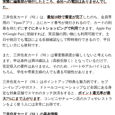
実際に編集部が発行したところ、会社への電話はありませんでし
た。
三井住友カード（NL）は、
最短10秒で審査が完了
したのち、会員専
用の「Vpassアプリ」上にカード番号が発行されるので、カードの到
着を待たずに
すぐにネットショッピングで利用
できます。Apple Pay
やGoogle Payに登録すれば、実店舗の買い物にも利用可能です。土
日や祝日でも電話による在籍確認なしで即時発行できるので、平日
忙しい方にも便利です。
また、三井住友カード（NL）は審査難易度が厳しくないと考えられ
ます。申込条件は満18歳以上（高校生除く）となっているだけで、
安定収入の要件はありません。そのため、パートやアルバイトはも
ちろん、学生や専業主婦の人でも通る可能性があります。
三井住友カード（NL）はポイントアップ特典も魅力的です。セブ
ン-イレブンやガスト、ドトールコーヒーショップなど全国にある身
近な対象店舗でスマホのタッチ決済をすると、
ポイント還元率が最
大7%にまで上がります
。コンビニやチェーン店のカフェやレストラ
ンをよく使う人には非常にお得です。
三井住友カード（NL）の基本情報