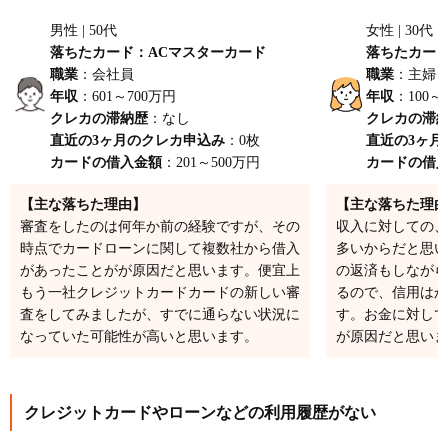
男性 | 50代
女性 | 30代
落ちたカード：ACマスターカード
落ちたカード
職業
：会社員
職業
：主婦
年収
：601～700万円
年収
：100～
クレカの滞納歴
：なし
クレカの滞
直近の3ヶ月のクレカ申込み
：0枚
直近の3ヶ月
カードの借入金額
：201～500万円
カードの借
【主な落ちた理由】
【主な落ちた理由
審査をしたのは何年か前の経験ですが、その
収入に対しての、
時点でカードローンに関して複数社から借入
多いからだと思い
があったことがが原因だと思います。便宜上
の返済もしながら
もう一社クレジットカードカードの新しい審
るので、信用はか
査をしてみましたが、すでに通らない状況に
す。お金に対して
なっていた可能性が高いと思います。
が原因だと思いま
クレジットカードやローンなどの利用履歴がない