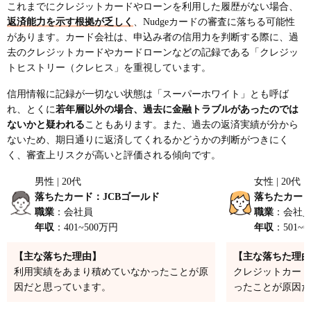
これまでにクレジットカードやローンを利用した履歴がない場合、
返済能力を示す根拠が乏しく
、Nudgeカードの審査に落ちる可能性
があります。カード会社は、申込み者の信用力を判断する際に、過
去のクレジットカードやカードローンなどの記録である「クレジッ
トヒストリー（クレヒス」を重視しています。
信用情報に記録が一切ない状態は「スーパーホワイト」とも呼ば
れ、とくに
若年層以外の場合、過去に金融トラブルがあったのでは
ないかと疑われる
こともあります。また、過去の返済実績が分から
ないため、期日通りに返済してくれるかどうかの判断がつきにく
く、審査上リスクが高いと評価される傾向です。
男性 | 20代
女性 | 20代
落ちたカード：JCBゴールド
落ちたカー
職業
：会社員
職業
：会社
年収
：401~500万円
年収
：501~
【主な落ちた理由】
【主な落ちた理由
利用実績をあまり積めていなかったことが原
クレジットカード
因だと思っています。
ったことが原因だ