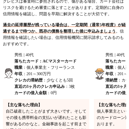
クレヒスは審査時に参照されるので、傷がある場合、カード会社は
リスクを避けるため審査に落とすことがあります。定期的に自身の
信用情報を確認し、問題を早期に解決することが大切です。
過去の延滞履歴が残っている場合は、一定期間（通常5年程度）が経
過するまで待つか、既存の債務を整理した後に申込みましょう
。信
用情報を確認したい場合は、信用情報機関に開示請求してみるのも
おすすめです。
男性 | 40代
男性 | 40代
落ちたカード：ACマスターカード
落ちたカード
職業
：個人事業主・フリーランス
職業
：個人
年収
：201～300万円
年収
：201～
クレカの滞納歴
：少なくとも5回
滞納歴
：カ
直近の3ヶ月のクレカ申込み
：3枚
直近の3ヶ月
カードの借入金額
：0円
カードの借
【主な落ちた理由】
【主な落ちた理由
自己破産したことがまず大きいです。そして
個人事業主という
その後も携帯料金の支払いが遅れたことも影
のカードローン返
響があるのかなと。金融事故を起こす前まで
おります。