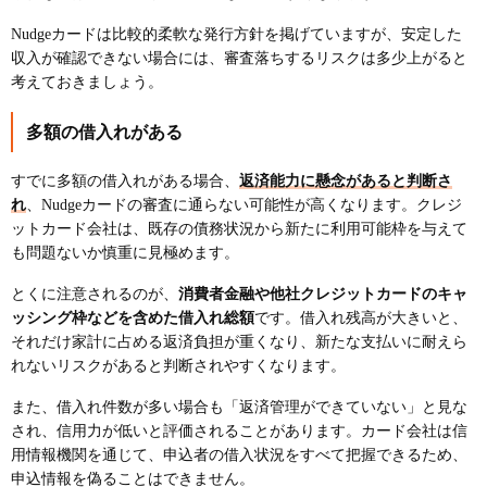
Nudgeカードは比較的柔軟な発行方針を掲げていますが、安定した
収入が確認できない場合には、審査落ちするリスクは多少上がると
考えておきましょう。
多額の借入れがある
すでに多額の借入れがある場合、
返済能力に懸念があると判断さ
れ
、Nudgeカードの審査に通らない可能性が高くなります。クレジ
ットカード会社は、既存の債務状況から新たに利用可能枠を与えて
も問題ないか慎重に見極めます。
とくに注意されるのが、
消費者金融や他社クレジットカードのキャ
ッシング枠などを含めた借入れ総額
です。借入れ残高が大きいと、
それだけ家計に占める返済負担が重くなり、新たな支払いに耐えら
れないリスクがあると判断されやすくなります。
また、借入れ件数が多い場合も「返済管理ができていない」と見な
され、信用力が低いと評価されることがあります。カード会社は信
用情報機関を通じて、申込者の借入状況をすべて把握できるため、
申込情報を偽ることはできません。