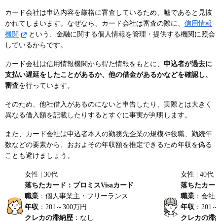
カード会社は申込内容を厳格に審査しているため、嘘であると見抜
かれてしまいます。なぜなら、カード会社は審査の際に、
信用情報
機関
という、金融に関する個人情報を管理・提供する機関に照会
しているからです。
カード会社は信用情報機関から得た情報をもとに、
申込者が過去に
支払い遅延をしたことがあるか、他の借金があるかなどを確認し、
審査
を行っています。
そのため、他社借入があるのにないと申告したり、実際とは大きく
異なる借入額を記載したりするとすぐに事実が判明します。
また、カード会社は申込者本人の勤務先企業の規模や役職、勤続年
数などの要素から、おおよその年収額を推定できるため年収を偽る
ことも避けましょう。
女性 | 30代
女性 | 40代
落ちたカード：プロミスVisaカード
落ちたカード
職業
：個人事業主・フリーランス
職業
：会社
年収
：201～300万円
年収
：201～
クレカの滞納歴
：なし
クレカの滞