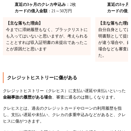
直近の3ヶ月のクレカ申込み
：2枚
直近の3ヶ月
カードの借入金額
：21～50万円
カードの借
【主な落ちた理由】
【主な落ちた理由
今までに滞納履歴もなく、ブラックリストに
自分自身としては
も入ってはいないと思いますが、考えられる
明書類として提出
こととすれば収入証明書の未提出であったこ
が違う場合や、銀
とが原因だと思います
場合なども審査に
た。
クレジットヒストリーに傷がある
クレジットヒストリー（クレヒス）に支払い遅延や未払いといった
金融事故の履歴がある場合
、審査に通るのは難しくなります。
クレヒスとは、過去のクレジットカードやローンの利用履歴を指
し、支払い遅延や未払い、クレカの多重申込みなどがあると、クレ
ヒスに傷がつきます。