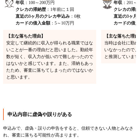
年収
：100～200万円
年収
：201～
クレカの滞納歴
：1年前に１回
クレカの滞
直近の3ヶ月のクレカ申込み
：0枚
直近の3ヶ月
カードの借入金額
：5～10万円
カードの借
【主な落ちた理由】
【主な落ちた理由
安定して継続的に収入が得られる職業ではな
当時は会社に勤め
いことが一番の理由だと思いました。勤続年
いなかったので、
数が短く、収入力が低いので難しかったので
と推測しています
はないかと感じています。また、滞納もあっ
たため、審査に落ちてしまったのではないか
と思います。
申込内容に虚偽や誤りがある
申込みで、虚偽・誤りの申告をすると、信頼できない人物とみなさ
れ、審査に落ちる可能性が高まります。