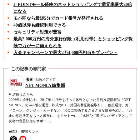
JｰPOINTモール経由のネットショッピングで還元率最大20倍
になる
モバ即なら最短5分でカード番号が発行される
40歳以降も継続利用できる
セキュリティ対策が豊富
最高2,000万円の海外旅行保険（利用付帯）とショッピング保
険で万が一に備えられる
入会キャンペーンで最大2万4,000円相当をプレゼント
この記事の専門家
著者
金融メディア
NET MONEY編集部
詳細はこちら
2006年に創刊され、2017年11月号を持って休刊となった月刊投資情報誌「NET
MONEY」のWeb版を運営。株式やFX（外国為替証拠金取引）、仮想通貨、カー
ドローン、クレジットカードなど、お金に関係するさまざまな情報を紹介。「お
金の意思決定をもっと簡単に」をモットーに、“比較”と“選択”のメディアとして
読者の意思決定をサポート。
■SNS・HP等リンク