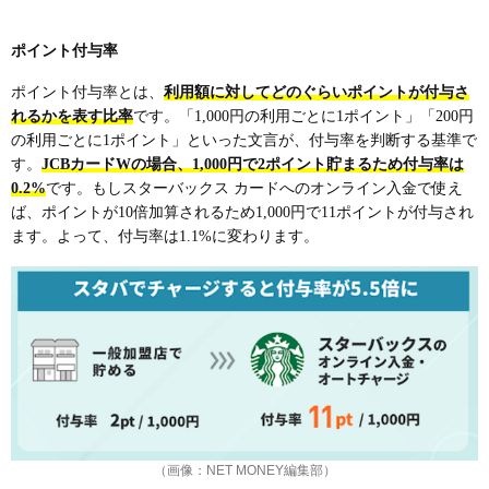
4：本人確認書類で本人確認、デジタルカードが発
ポイント付与率
行される
5：約1週間後に現物カードが郵送される
ポイント付与率とは、
利用額に対してどのぐらいポイントが付与さ
れるかを表す比率
です。「1,000円の利用ごとに1ポイント」「200円
JCBカードWに関するよくある質問
の利用ごとに1ポイント」といった文言が、付与率を判断する基準で
JCBカードWのイメージは？
す。
JCBカードWの場合、1,000円で2ポイント貯まるため付与率は
0.2%
です。もしスターバックス カードへのオンライン入金で使え
JCBカードWとはどんなカードですか？
ば、ポイントが10倍加算されるため1,000円で11ポイントが付与され
JCBカードWとJCBカードW Plus Lの違いは何です
ます。よって、付与率は1.1%に変わります。
か？
JCBカードWの審査は厳しいですか？
（画像：NET MONEY編集部）