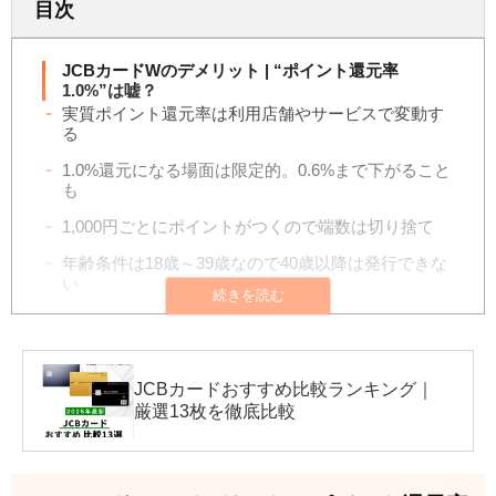
目次
JCBカードWのデメリット | “ポイント還元率
1.0%”は嘘？
実質ポイント還元率は利用店舗やサービスで変動す
る
1.0%還元になる場面は限定的。0.6%まで下がること
も
1,000円ごとにポイントがつくので端数は切り捨て
年齢条件は18歳～39歳なので40歳以降は発行できな
い
保険は利用付帯かつ国内では使えない
高ランクカードへのインビテーション対象にならな
い
JCBカードおすすめ比較ランキング｜
厳選13枚を徹底比較
特典豊富なJCBスターメンバーズの対象外
電子マネーのチャージに使ってもポイントが貯まら
ない