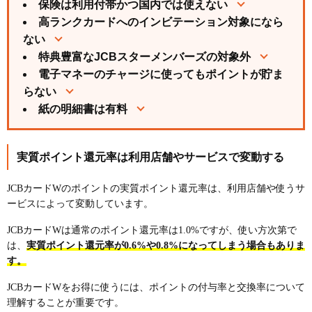
最高2,000万円の海外旅行保険（利用付帯）とショッ
保険は利用付帯かつ国内では使えない
ピング保険で万が一に備えられる
高ランクカードへのインビテーション対象になら
入会キャンペーンで最大2万9,000円をキャッシュバ
ない
ック
特典豊富なJCBスターメンバーズの対象外
JCBカードWの基本情報 | ナンバーレスで即時発行
電子マネーのチャージに使ってもポイントが貯ま
できる万能カード
らない
紙の明細書は有料
JCBカードWのポイントの使い方は？仕組みを解説
1ポイントあたり3～5円になる
おすすめの使い道はビックポイント
実質ポイント還元率は利用店舗やサービスで変動する
JCBカードWの口コミ・評判は？
JCBカードWのポイントの実質ポイント還元率は、利用店舗や使うサ
JCBカードWの良い口コミ・評判
ービスによって変動しています。
JCBカードWの良くない口コミ・評判
JCBカードWは通常のポイント還元率は1.0%ですが、使い方次第で
JCBのアプリの口コミ・評判
は、
実質ポイント還元率が0.6%や0.8%になってしまう場合もありま
す。
JCBカードWと他のカードの違い
JCBカードWとJCBカードSを比較
JCBカードWをお得に使うには、ポイントの付与率と交換率について
JCBカードWとJCBゴールド、JCBプラチナを比較
理解することが重要です。