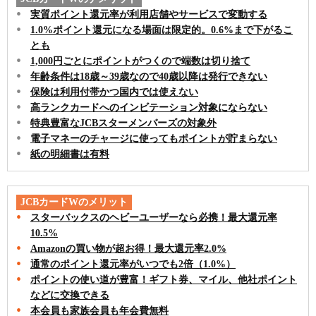
実質ポイント還元率が利用店舗やサービスで変動する
1.0%ポイント還元になる場面は限定的。0.6%まで下がるこ
とも
1,000円ごとにポイントがつくので端数は切り捨て
年齢条件は18歳～39歳なので40歳以降は発行できない
保険は利用付帯かつ国内では使えない
高ランクカードへのインビテーション対象にならない
特典豊富なJCBスターメンバーズの対象外
電子マネーのチャージに使ってもポイントが貯まらない
紙の明細書は有料
JCBカードWのメリット
スターバックスのヘビーユーザーなら必携！最大還元率
10.5%
Amazonの買い物が超お得！最大還元率2.0%
通常のポイント還元率がいつでも2倍（1.0%）
ポイントの使い道が豊富！ギフト券、マイル、他社ポイント
などに交換できる
本会員も家族会員も年会費無料