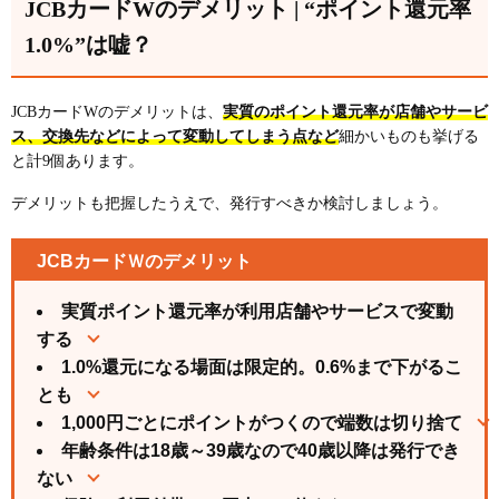
JCBカードWのデメリット | “ポイント還元率
紙の明細書は有料
1.0%”は嘘？
JCBカードWのメリット | スタバ・Amazonなどポイ
ント優待店ではお得に使える
スターバックスのヘビーユーザーなら必携！最大還
元率10.5%
JCBカードWのデメリットは、
実質のポイント還元率が店舗やサービ
ス、交換先などによって変動してしまう点など
細かいものも挙げる
Amazonの買い物が超お得！最大ポイント還元率
と計9個あります。
2.0%
通常のポイント還元率がいつでも2倍（1.0%）
デメリットも把握したうえで、発行すべきか検討しましょう。
ポイントの使い道が豊富！ギフト券、マイル、他社
ポイントなどに交換できる
JCBカードＷのデメリット
本会員も家族会員も年会費無料
実質ポイント還元率が利用店舗やサービスで変動
J-POINTモール経由のネットショッピングで還元率
する
最大20倍になる
1.0%還元になる場面は限定的。0.6%まで下がるこ
モバ即なら最短5分でカード番号が発行される
とも
1,000円ごとにポイントがつくので端数は切り捨て
40歳以降も継続利用できる
年齢条件は18歳～39歳なので40歳以降は発行でき
セキュリティ対策が豊富
ない