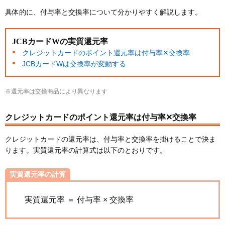
JCBカードWとdカード、三井住友カード（NL）を
具体的に、付与率と交換率について分かりやすく解説します。
比較
JCBカードWを高ポイント還元で利用するコツ
JCBカードWの実質還元率
優待店などポイント還元率が高くなる店舗やサービ
クレジットカードのポイント還元率は付与率✕交換率
スで利用する
JCBカードWは交換率が変動する
JCBカードWの審査基準
※還元率は交換商品により異なります
JCBカードWの審査に落ちる理由
JCBカードWをおすすめできる人・おすすめできな
クレジットカードのポイント還元率は付与率✕交換率
い人
クレジットカードの還元率は、付与率と交換率を掛けることで決ま
女性はJCBカードW plus Lがおすすめ
ります。実質還元率の計算式は以下のとおりです。
JCBカードWの審査時間
実質還元率の計算
JCBカードWを発行する手順
1：Webサイトから申し込む
実質還元率 ＝ 付与率 × 交換率
2：本人情報を入力し審査完了を待つ
3：MyJCBアプリをダウンロードする