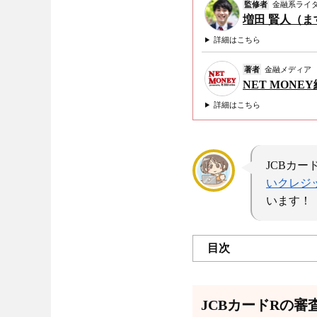
監修者
金融系ライ
増田 賢人（
詳細はこちら
著者
金融メディア
NET MONE
詳細はこちら
JCBカ
いクレジ
います！
目次
JCBカードRの審