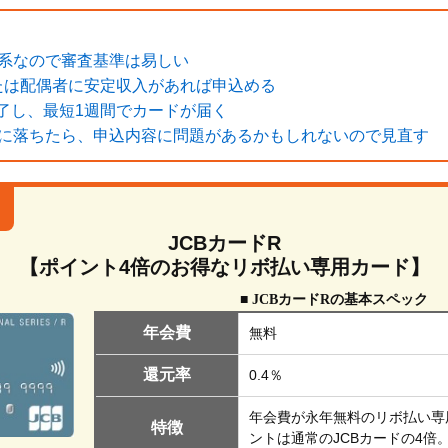
販系なので審査基準は易しい
たは配偶者に安定収入があれば申込める
了し、最短1週間でカードが届く
査に落ちたら、申込内容に問題があるかもしれないので見直す
JCBカードR
【ポイント4倍のお得なリボ払い専用カード】
■ JCBカードRの基本スペック
年会費
無料
還元率
0.4％
年会費が永年無料のリボ払い専
特徴
ントは通常のJCBカードの4倍