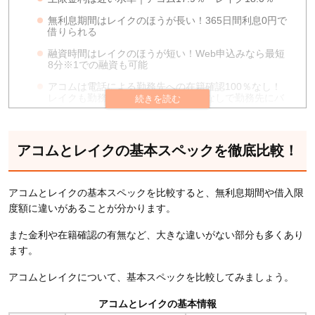
無利息期間はレイクのほうが長い！365日間利息0円で
借りられる
融資時間はレイクのほうが短い！Web申込みなら最短
8分※1での融資も可能
アコムは電話による勤務先への在籍確認100％なし！
レイクも勤務先への在籍確認の電話なしで勤務先にバ
レない
提携ATMはアコムのほうが豊富で借入れや返済がしや
すい
アコムとレイクの基本スペックを徹底比較！
借入限度額はアコムのほうが高い！上限800万円まで
の融資に対応
アコムとレイクの基本スペックを比較すると、無利息期間や借入限
申込条件に大きな差はない！年齢や収入状況から選択
する必要あり
度額に違いがあることが分かります。
審査受付時間はアコムのほうが長い！毎日21:00まで
また金利や在籍確認の有無など、大きな違いがない部分も多くあり
審査を行っている
ます。
最低返済額は借入額によって異なる！借入希望額に合
わせて選択する必要あり
アコムとレイクについて、基本スペックを比較してみましょう。
遅延利息はどちらも年20.0％！返済が遅れた日数に対
アコムとレイクの基本情報
して毎日発生する