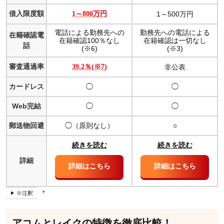
か？
借入限度額
1～800万円
1～500万円
カードローンを選ぶポイントは？
申し込みの際に必要書類はどのようなものがあります
電話による勤務先への
勤務先への電話による
在籍確認電
か？
在籍確認100％なし
在籍確認は一切なし
話
(※6)
(※3)
カードローンの審査はどのようなものがありますか？
審査通過率
39.2％(※7)
非公表
アルバイトやパートでも借入可能ですか？
カードレス
申し込みに保証人・担保は必要ですか？
◯
◯
資金使途に制限はありますか？
Web完結
◯
◯
住宅ローンを組んでいてもカードローンを利用できま
郵送物回避
すか？
◯（原則なし）
○
総量規制とはなんですか？
続きを読む
続きを読む
カードローン契約者が死亡した場合、返済はどうなり
詳細
ますか？
詳細はこちら
詳細はこちら
※1 お申込時間や審査によりご希望に添えない場合がございます。
※注釈
アコムとレイクの特徴を徹底比較！