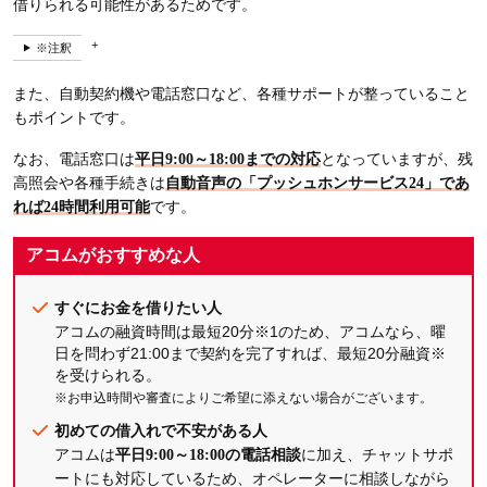
借りられる可能性があるためです。
※注釈
また、自動契約機や電話窓口など、各種サポートが整っていること
もポイントです。
なお、電話窓口は
平日9:00～18:00までの対応
となっていますが、残
高照会や各種手続きは
自動音声の「プッシュホンサービス24」であ
れば24時間利用可能
です。
アコムがおすすめな人
すぐにお金を借りたい人
アコムの融資時間は最短20分※1のため、アコムなら、曜
日を問わず21:00まで契約を完了すれば、最短20分融資※
を受けられる。
※お申込時間や審査によりご希望に添えない場合がございます。
初めての借入れで不安がある人
アコムは
に加え、チャットサポ
平日9:00～18:00の電話相談
ートにも対応しているため、オペレーターに相談しながら