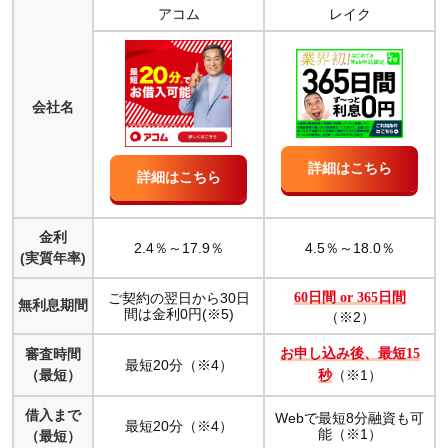
アコム
レイク
スマホ対応はアコムとレイクに違いはない！スマホ一
つでお金を借りられる
両社とも営業時間は24時間！電話や自動契約機の営業
時間はアコムのほうが長い
会社名
アコムはすぐにお金を借りたい人におすすめ
アコムの良い口コミ・評判
詳細はこちら
詳細はこちら
アコムの悪い口コミ・評判
レイクは無利息期間を活用して利息を抑えたい人にお
金利
すすめ
2.4％～17.9％
4.5％～18.0％
(実質年率)
レイクの良い口コミ・評判
レイクの悪い口コミ・評判
ご契約の翌日から30日
60日間 or 365日間
無利息期間
間は金利0円(※5)
（※2）
当サイトおすすめカードローンランキング
審査時間
お申し込み後、最短15
最短20分（※4）
（最短）
（※1）
秒
アコムとレイクに関するよくある質問
無利息期間が長いのはどちらの会社でしょうか？
借入まで
Webで最短8分融資も可
最短20分（※4）
融資までのスピードが早いのはどちらの会社でしょう
能（※1）
（最短）