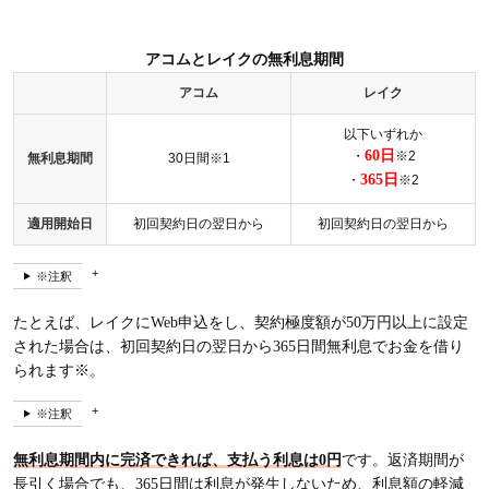
アコムとレイクの無利息期間
アコム
レイク
以下いずれか
60日
・
※2
無利息期間
30日間※1
365日
・
※2
適用開始日
初回契約日の翌日から
初回契約日の翌日から
※注釈
たとえば、レイクにWeb申込をし、契約極度額が50万円以上に設定
された場合は、初回契約日の翌日から365日間無利息でお金を借り
られます※。
※注釈
無利息期間内に完済できれば、支払う利息は0円
です。返済期間が
長引く場合でも、365日間は利息が発生しないため、利息額の軽減