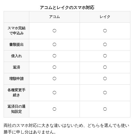
アコムとレイクのスマホ対応
アコム
レイク
スマホ完結
◯
◯
で申込み
書類提出
◯
◯
借入れ
◯
◯
返済
◯
◯
増額申請
◯
◯
各種変更手
◯
◯
続き
返済日の通
◯
◯
知設定
両社のスマホ対応に大きな違いはないため、どちらを選んでも使い
勝手に申し分はありません。