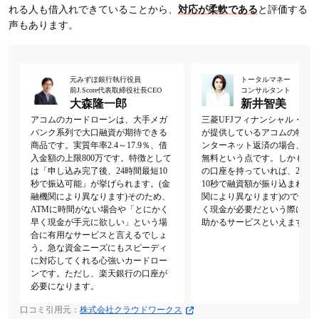
れる人も借入れできていることから、
対応が柔軟である
と評価する
声もあります。
元みずほ銀行執行役員
トータルマネー
前J.Score代表取締役社長CEO
コンサルタント
大森隆一郎
新井智美
アコムのカードローンは、大手メガ
三菱UFJフィナンシャル・グ
バンク系列で大口融資が期待できる
が提供しているアコムの特徴
商品です。実質年率2.4～17.9％、借
ンターネット返済の場合、手
入金額の上限800万です。特徴として
無料という点です。しかも楽
は「申し込み完了後、24時間最短10
の口座を持っていれば、24時
秒で振込可能」が挙げられます。(金
10秒で融資額が振り込まれる(
融機関により異なります)そのため、
関により異なります)ので、一
ATMに時間がない場合や「とにかく
く現金が必要だという際には
早く現金が手元に欲しい」という場
助かるサービスといえます。
合に有用なサービスと言えるでしょ
う。急な資金ニーズにもスピーディ
に対応してくれる心強いカードロー
ンです。ただし、楽天銀行の口座が
必要になります。
口コミ引用元：
株式会社クラウドワークス