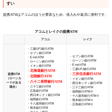
すい
提携ATMはアコムのほうが豊富なため、借入れや返済に便利です。
アコムとレイクの提携ATM
アコム
レイク
・三菱UFJ銀行ATM
・セブン銀行ATM
・セブン銀行ATM
・E-net ATM
・ローソン銀行ATM
・ローソン銀行ATM
・E-net ATM
・イオン銀行ATM
・三菱UFJ銀行ATM
北海道銀行ATM
・
三井住友銀行ATM
提携ATM
・
北陸銀行ATM
・
（ローンカ
・イオン銀行ATM
八十二長野銀行ATM
・
ードがある
・西日本シティ銀行ATM
・三十三銀行ATM
場合）
・三十三銀行ATM
・広島銀行ATM
・福岡銀行ATM※
・西日本シティ銀行ATM
・十八親和銀行ATM※
・福岡銀行ATM
・熊本銀行ATM※
・十八親和銀行ATM
・広島銀行ATM※
・熊本銀行ATM