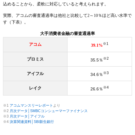
込めることから、柔軟に対応していると考えられます。
実際、アコムの審査通過率は他社と比較して2～10％ほど高い水準で
す（下表）。
大手消費者金融の審査通過率
※1
アコム
39.1%
※2
プロミス
35.5％
※3
アイフル
34.6％
※4
レイク
26.6％
※1
アコムマンスリーレポート
より
※2
月次データ│SMBCコンシューマーファイナンス
※3
月次データ│アイフル
※4
決算関連資料│SBI新生銀行