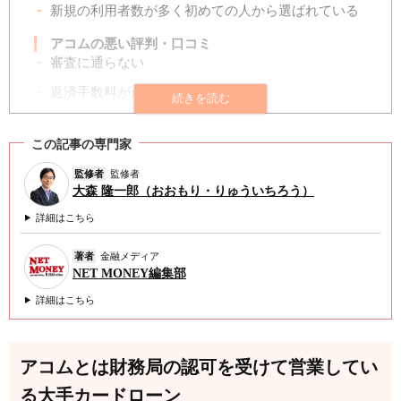
新規の利用者数が多く初めての人から選ばれている
アコムの悪い評判・口コミ
審査に通らない
返済手数料がかかる
借入れ限度額が希望額よりも低い
この記事の専門家
ほかの住宅ローンやカードローンに影響がでる
監修者
監修者
アコムの良い評判・口コミ
大森 隆一郎（おおもり・りゅういちろう）
審査がスムーズで初心者でも簡単に行える
詳細はこちら
オペレーターが親切で安心できる
著者
金融メディア
バレずに借入れできる
NET MONEY編集部
無利息期間があるため金利負担なく借りられる
詳細はこちら
融資スピードが早い
アコムカードが使いやすい
アコムとは財務局の認可を受けて営業してい
アコムの利用が向いている人
る大手カードローン