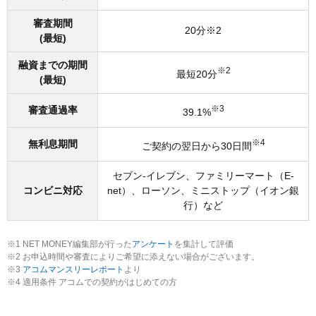
借入れ限度額を教えてください
審査期間
20分※2
(最短)
融資までの期間
※2
最短20分
(最短)
※3
審査通過率
39.1%
※4
無利息期間
ご契約の翌日から30日間
セブン-イレブン、ファミリーマート（E-
コンビニ対応
net）、ローソン、ミニストップ（イオン銀
行）など
※1 NET MONEY編集部が行った
アンケート
を集計して評価
※2 お申込時間や審査によりご希望に添えない場合がございます。
※3
アコムマンスリーレポート
より
※4 適用条件 アコムでの契約がはじめての方