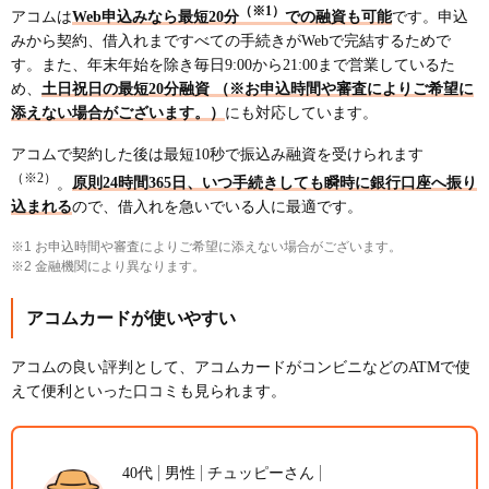
（※1）
アコムは
Web申込みなら最短20分
での融資も可能
です。申込
みから契約、借入れまですべての手続きがWebで完結するためで
す。また、年末年始を除き毎日9:00から21:00まで営業しているた
め、
土日祝日の最短20分融資 （※お申込時間や審査によりご希望に
添えない場合がございます。）
にも対応しています。
アコムで契約した後は最短10秒で振込み融資を受けられます
（※2）
。
原則24時間365日、いつ手続きしても瞬時に銀行口座へ振り
込まれる
ので、借入れを急いでいる人に最適です。
※1 お申込時間や審査によりご希望に添えない場合がございます。
※2 金融機関により異なります。
アコムカードが使いやすい
アコムの良い評判として、アコムカードがコンビニなどのATMで使
えて便利といった口コミも見られます。
40代
男性
チュッピーさん