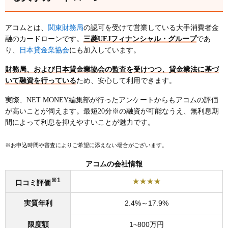
お金を今すぐ借りたい人
書類の郵送と電話による在籍確認を避けたい人
関東財務局
アコムとは、
の認可を受けて営業している大手消費者金
30日以内にお金を返す予定の人
融のカードローンです。
三菱UFJフィナンシャル・グループ
であ
日本貸金業協会
り、
にも加入しています。
アコムは金利を抑えたい人には向いていない
スピードより金利の低さを重視する人
財務局、および日本貸金業協会の監査を受けつつ、
貸金業法
に基づ
生活保護を受けている人や無職の人
いて融資を行っている
ため、安心して利用できます。
プロミス、レイク、アイフル、SMBCモビットと比
実際、NET MONEY編集部が行ったアンケートからもアコムの評価
較してみた
が高いことが伺えます。最短20分※の融資が可能なうえ、無利息期
間によって利息を抑えやすいことが魅力です。
アコムに関するよくある質問
アコムのメリットは？
※お申込時間や審査によりご希望に添えない場合がございます。
アコムのデメリットは？
アコムの会社情報
申し込んですぐに借入れできますか？
※1
★★★★
口コミ評価
無利息期間はありますか？
実質年利
2.4%～17.9%
アコムの審査時間は？
月々の返済額は？
限度額
1~800万円