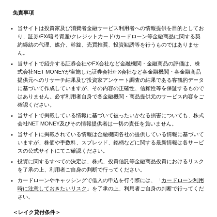
免責事項
当サイトは投資家及び消費者金融サービス利用者への情報提供を目的としてお
り、証券/FX/暗号資産/クレジットカード/カードローン等金融商品に関する契
約締結の代理、媒介、斡旋、売買推奨、投資勧誘等を行うものではありませ
ん。
当サイトで紹介する証券会社やFX会社など金融機関・金融商品の評価は、株
式会社NET MONEYが実施した証券会社/FX会社など各金融機関・各金融商品
提供元へのリサーチ結果及び投資家アンケート調査の結果である客観的データ
に基づいて作成していますが、その内容の正確性、信頼性等を保証するもので
はありません。必ず利用者自身で各金融機関・商品提供元のサービス内容をご
確認ください。
当サイトで掲載している情報に基づいて被ったいかなる損害についても、株式
会社NET MONEY及びその情報提供者は一切の責任を負いません。
当サイトに掲載されている情報は金融機関各社の提供している情報に基づいて
いますが、株価や手数料、スプレッド、銘柄などに関する最新情報は各サービ
スの公式サイトにてご確認ください。
投資に関するすべての決定は、株式、投資信託等金融商品投資におけるリスク
を了承の上、利用者ご自身の判断で行ってください。
カードローンやキャッシングで借入の申込を行う際には、「
カードローン利用
時に注意しておきたいリスク
」を了承の上、利用者ご自身の判断で行ってくだ
さい。
＜レイク貸付条件＞