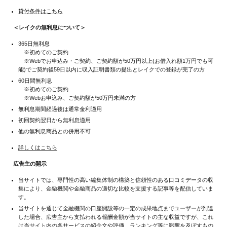
貸付条件はこちら
＜レイクの無利息について＞
365日無利息
※初めてのご契約
※Webでお申込み・ご契約、ご契約額が50万円以上(お借入れ額1万円でも可
能)でご契約後59日以内に収入証明書類の提出とレイクでの登録が完了の方
60日間無利息
※初めてのご契約
※Webお申込み、ご契約額が50万円未満の方
無利息期間経過後は通常金利適用
初回契約翌日から無利息適用
他の無利息商品との併用不可
詳しくはこちら
広告主の開示
当サイトでは、専門性の高い編集体制の構築と信頼性のある口コミデータの収
集により、金融機関や金融商品の適切な比較を支援する記事等を配信していま
す。
当サイトを通じて金融機関の口座開設等の一定の成果地点までユーザーが到達
した場合、広告主から支払われる報酬金額が当サイトの主な収益ですが、これ
は当サイト内の各サービスの紹介文や評価、ランキング等に影響を及ぼすもの