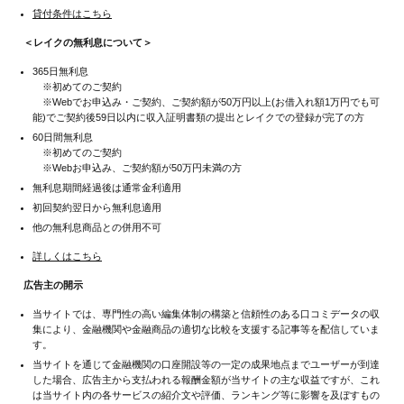
貸付条件はこちら
＜レイクの無利息について＞
365日無利息
※初めてのご契約
※Webでお申込み・ご契約、ご契約額が50万円以上(お借入れ額1万円でも可
能)でご契約後59日以内に収入証明書類の提出とレイクでの登録が完了の方
60日間無利息
※初めてのご契約
※Webお申込み、ご契約額が50万円未満の方
無利息期間経過後は通常金利適用
初回契約翌日から無利息適用
他の無利息商品との併用不可
詳しくはこちら
広告主の開示
当サイトでは、専門性の高い編集体制の構築と信頼性のある口コミデータの収
集により、金融機関や金融商品の適切な比較を支援する記事等を配信していま
す。
当サイトを通じて金融機関の口座開設等の一定の成果地点までユーザーが到達
した場合、広告主から支払われる報酬金額が当サイトの主な収益ですが、これ
は当サイト内の各サービスの紹介文や評価、ランキング等に影響を及ぼすもの