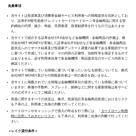
免責事項
当サイトは投資家及び消費者金融サービス利用者への情報提供を目的としてお
り、証券/FX/暗号資産/クレジットカード/カードローン等金融商品に関する契
約締結の代理、媒介、斡旋、売買推奨、投資勧誘等を行うものではありませ
ん。
当サイトで紹介する証券会社やFX会社など金融機関・金融商品の評価は、株
式会社NET MONEYが実施した証券会社/FX会社など各金融機関・各金融商品
提供元へのリサーチ結果及び投資家アンケート調査の結果である客観的データ
に基づいて作成していますが、その内容の正確性、信頼性等を保証するもので
はありません。必ず利用者自身で各金融機関・商品提供元のサービス内容をご
確認ください。
当サイトで掲載している情報に基づいて被ったいかなる損害についても、株式
会社NET MONEY及びその情報提供者は一切の責任を負いません。
当サイトに掲載されている情報は金融機関各社の提供している情報に基づいて
いますが、株価や手数料、スプレッド、銘柄などに関する最新情報は各サービ
スの公式サイトにてご確認ください。
投資に関するすべての決定は、株式、投資信託等金融商品投資におけるリスク
を了承の上、利用者ご自身の判断で行ってください。
カードローンやキャッシングで借入の申込を行う際には、「
カードローン利用
時に注意しておきたいリスク
」を了承の上、利用者ご自身の判断で行ってくだ
さい。
＜レイク貸付条件＞