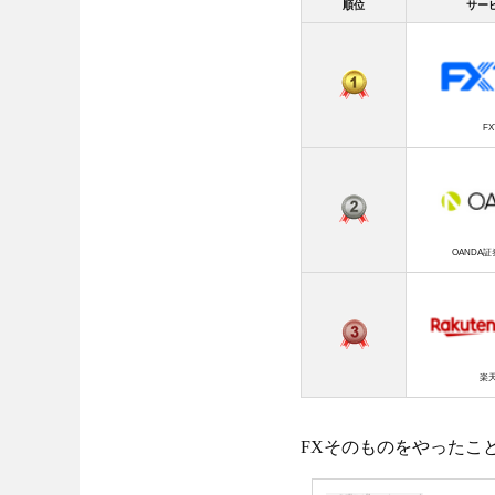
順位
サー
FX
OANDA
楽天
FXそのものをやったこ