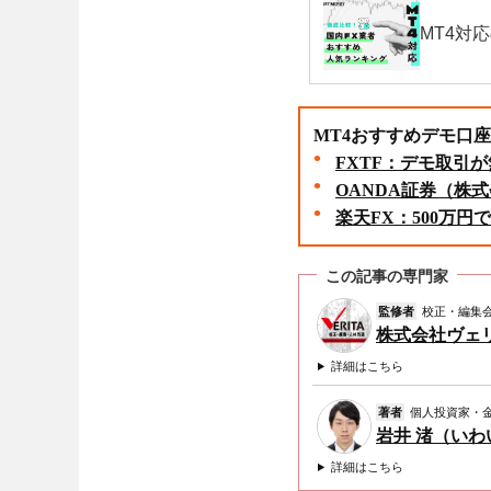
MT4対
MT4おすすめデモ口座
FXTF：デモ取引
OANDA証券（株
楽天FX：500万
この記事の専門家
監修者
校正・編集
株式会社ヴェ
詳細はこちら
著者
個人投資家・
岩井 渚（い
詳細はこちら