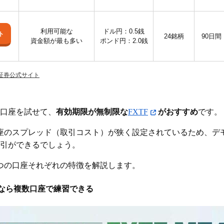
利用可能な
ドル円：0.5銭
ト
24銘柄
90日間
資金額が最も多い
ポンド円：2.0銭
A証券公式サイト
モ口座を試せて、
有効期限が無制限な
FXTF
がおすすめ
です。
口座のスプレッド（取引コスト）が狭く設定されているため、デ
引ができるでしょう。
つの口座それぞれの特徴を解説します。
座なら複数口座で練習できる