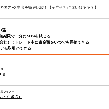
応の国内FX業者を徹底比較！【証券会社に違いはある？】
3選
が無期限で十分にMT4を試せる
式会社）：トレード中に資金額をいつでも調整できる
円でデモ取引ができる
会社
リタ
金融ライター
わい・なぎさ）