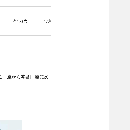
解説を読む
500万円
できない
モ口座から本番口座に変