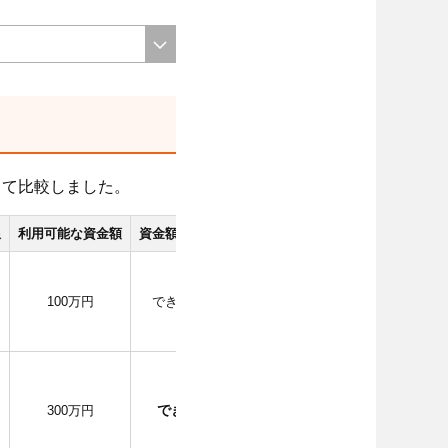
して比較しました。
限
利用可能な資金額
資金額の変更
詳細
解説を読む
100万円
できない
解説を読む
300万円
できる