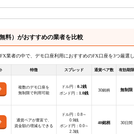
（無料）がおすすめの業者を比較
内FX業者の中で、デモ口座利用におすすめのFX口座を3つ厳選
ト
特徴
スプレッド
通貨ペア数
有効期
ドル円：
0.2銭
複数のデモ口座を
ト
無制限
30銘柄
無制限で利用可能
ポンド円：
1.0銭
ドル円：0.8～
通貨ペアが豊富で、
0.9銭
ト
40銘柄
30日間
資金額の増減もできる
ポンド円：0.0～
2.3銭