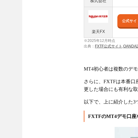
株式会社
公式サイ
楽天FX
※2025年12月時点
出典：
FXTF公式サイト
,
OAND
MT4初心者は複数のデ
さらに、FXTFは本番
更した場合にも有利な取
以下で、上に紹介した3
FXTFのMT4デモ口