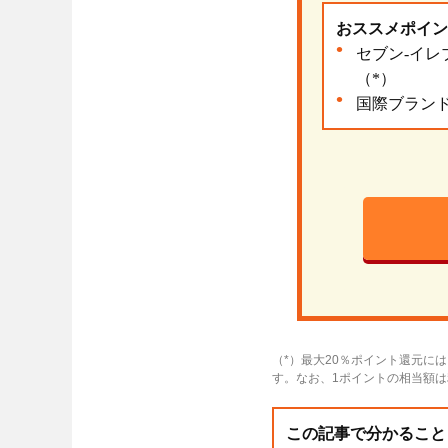
おススメポイン
セブン‐イレ
（*）
国際ブラン
（*）最大20％ポイント還元に
す。なお、1ポイントの相当額
この記事で分かること