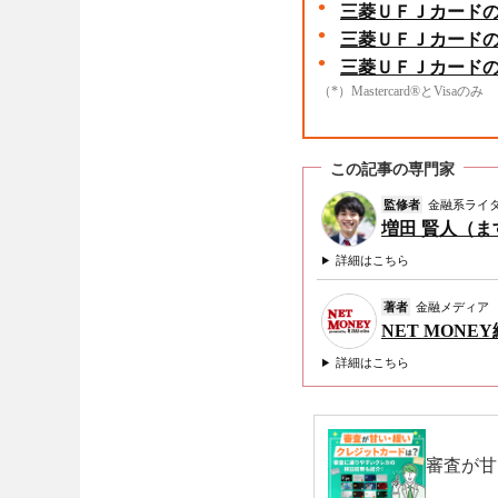
三菱ＵＦＪカード
三菱ＵＦＪカード
三菱ＵＦＪカードの
（*）Mastercard®とVisaのみ
この記事の専門家
監修者
金融系ライ
増田 賢人（
詳細はこちら
著者
金融メディア
NET MONE
詳細はこちら
審査が甘