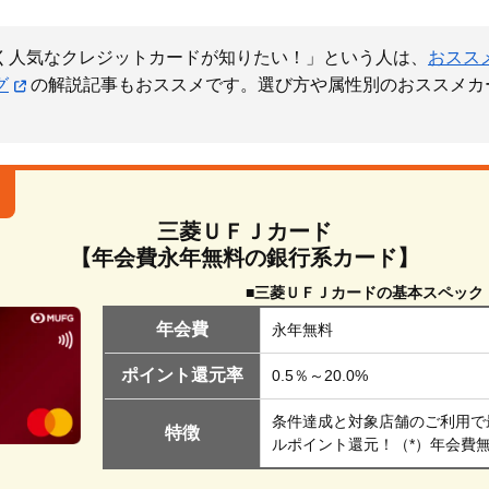
く人気なクレジットカードが知りたい！」という人は、
おスス
グ
の解説記事もおススメです。選び方や属性別のおススメカ
三菱ＵＦＪカード
【年会費永年無料の銀行系カード】
■三菱ＵＦＪカードの基本スペック
年会費
永年無料
ポイント還元率
0.5％～20.0%
条件達成と対象店舗のご利用で
特徴
ルポイント還元！（*）年会費