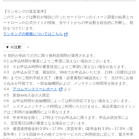
【ランキングの算定基準】
このランキングは弊社が独自に行ったカードローンのイメージ調査の結果とカ
ードローンの公式サイトの情報、当サイトからの申込数を総合的に判断し、順
位をつけています。
ランキングの根拠についてはこちら
※注釈
※ 契約が初めての方に限り無利息期間が適用されます。
※1 お申込時間や審査によりご希望に添えない場合がございます。
※2 ※お申込み時間や審査状況によりご希望に添えない場合があります。
※3 お申込み完了後、最短8分。Webでお申込みいただき、21時（日曜日は18
時）までのご契約手続き完了（審査・必要書類の確認含む）で、当日中にお振
り込みが可能です。一部金融機関および、メンテナンス時間等を除きます。
※4
アコムマンスリーレポート
より
※5 新規web入会の人限定
※6 お申込時間や金融機関によっては即日対応できない場合もございます。
※7 システムメンテナンス時間はご利用いただけません。振込実施のタイミン
グはご利用の金融機関により異なります。
※8 年末年始を除く。17時までのお申込みに限ります。申込み状況等によ
り、翌営業日以降の審査となる場合がございます。
※9 優遇適用後金利 0.9%～17.9%（実質年率）/基準金利 3.9%～17.9%（実
質年率）ドコモ回線やその他ドコモサービスのご利用状況に応じて、最大年率