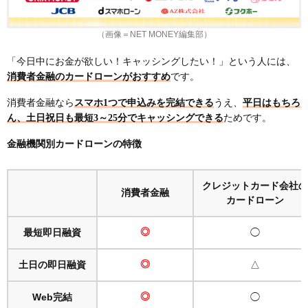
セゾンカードインターナショナルは最短5分でカー
ドを発行！即日キャッシングもできる
（画像＝NET MONEY編集部）
イオンカードセレクトは24時間即時振込みが可能！
イオン銀行ATMなら手数料無料でキャッシング
「今日中にお金が欲しい！キャッシングしたい！」という人には、
ファミマTカードは最短当日でカードを発行でき
消費者金融のカードローンがおすすめ
です。
る！本カード受け取り後は24時間キャッシング可能
消費者金融なら
スマホ1つで申込みを完結できる
うえ、
平日はもちろ
楽天カードは楽天銀行への振込みなら土日も最短数
ん、土日祝日も最短3～25分でキャッシングできる
ためです。
分でキャッシング
金融機関別カードローンの特徴
ライフカードはオンラインキャッシングサービスを
利用すれば即日融資が可能
当日審査なしで即日キャッシングできる？
クレジットカード会社の
消費者金融
審査なしでお金を貸すことは法律で禁止されている
カードローン
キャッシング枠付きのクレジットカードなら当日審
最短即日融資
◎
◯
査なしで即日キャッシングできる
消費者金融カードローンで即日キャッシングを利用
土日の即日融資
◎
△
する流れ
①Webから申し込む
Web完結
◎
◯
②本人確認が行われる