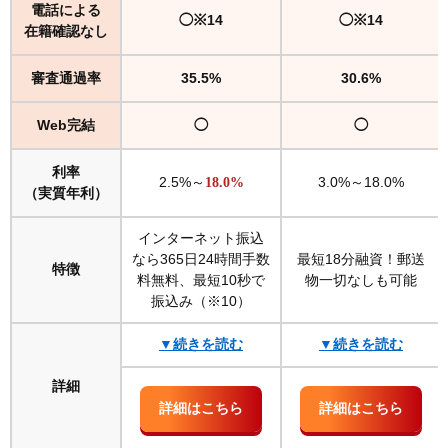
電話による
◯※14
◯※14
在籍確認なし
審査通過率
35.5%
30.6%
Web完結
◯
◯
利率
2.5%～
3.0%～18.0%
18.0%
（実質年利）
インターネット振込
なら365日24時間手数
最短18分融資！郵送
特徴
料無料、最短10秒で
物一切なしも可能
振込み（※10）
▼続きを読む
▼続きを読む
詳細
詳細はこちら
詳細はこちら