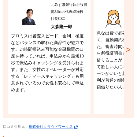
元みずほ銀行執行役員
前J.Score代表取締役
2
社長CEO
大森隆一郎
急な出費で必要にな
プロミスは審査スピード、金利、極度
く、自動契約機でも
などバランスの取れた商品性が魅力で
た。審査時間は30分
す。24時間振込み可能な金融機関の口
ら所得証明書とかも
座を持っていれば、申込みから最短10
借りることができま
秒で振込みキャッシングを受けられま
て欲しい人には、プ
す。また、女性のオペレーターが対応
ーンがいいと思いま
する「レディースキャッシング」も用
利が普通の銀行とか
意されているので女性も安心して申込
額借りたい人にはお
めます。
口コミ引用元：
株式会社クラウドワークス