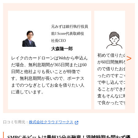
元みずほ銀行執行役員
前J.Score代表取締役
2
社長CEO
大森隆一郎
初めて借りたのです
レイクのカードローンはWebから申込ん
が60日間無料なの
だ場合、無利息期間が365日間または60
ので借りたお金だけ
日間と他社よりも長いことが特徴で
ったのですごく助か
す。無利息期間が長いので、ボーナス
で申し込んでコンビ
までのつなぎとしてお金を借りたい人
ることができたので
に適しています。
査もそんなに時間が
で良かったです。
口コミ引用元：
株式会社クラウドワークス
SMBCモビットは最短15分※融資！混雑時期を問わず優