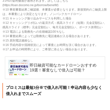
3.0%の金利優遇が適用されます。詳しくはこちら
(https://loan.docomo.ne.jp/borrow/benefit/)
※10 事前審査結果ご確認後、本審査が必要となります。新規契約のご融資上限
は、本審査により決定となります。ノンバンクカードローン
※11 キャッシング振り込みサービスを利用した場合
※12 キャッシングリボ払いの返済方式：残高スライド（短期）元金定額払い、
残高スライド（標準）元金定額払い、毎月元金定額払い、ボーナス併用払い
※13 電話による勤務先への在籍確認100％なし
※14 審査結果によっては勤務先に電話連絡が入る場合があります。
※15 原則電話連絡なし
※16 手続内容や混雑状況によって審査にお時間を頂く場合があります。
※17 お申込の時間帯により、ご希望に添えない場合があります。
即日融資可能なカードローンおすすめ
19選！審査なしで借入は可能？
プロミスは最短3分※で借入れ可能！申込内容も少なく
借入れまでスムーズ