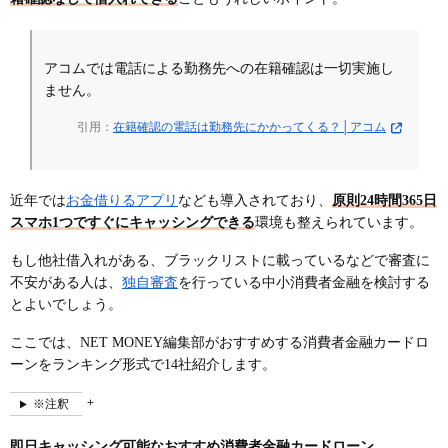
審査が厳しい金融機関は融資までに時間がかかるた
め避けたほうがいい
銀行は警視庁のデータベースに照合が必要なため即
アコムでは電話による勤務先への在籍確認は一切実施し
日融資は難しい
ません。
即日キャッシングよりも低金利を重視したい人には
引用：
在籍確認の電話は勤務先にかかってくる？│アコム
銀行カードローンがおすすめ
三井住友銀行カードローンはカードレス契約が可能
みずほ銀行カードローンは上限金利が年14.0％と他
近年では
お金借りるアプリ
なども導入されており、
原則24時間365日
行より低金利
スマホ1つですぐにキャッシングできる
環境も整えられています。
三菱UFJ銀行カードローン バンクイックは土日も審
査を行っている
もし他社借入れがある、ブラックリストに載っているなどで審査に
不安がある人は、
独自審査
を行っている中小消費者金融を検討する
楽天銀行スーパーローンは楽天会員ランクに応じて
とよいでしょう。
審査優遇を受けられる
ここでは、NET MONEY編集部がおすすめする消費者金融カードロ
キャッシング即日に関するよくある質問
ーンをランキング形式で14社紹介します。
キャッシングとは?
カードローンとは?
※注釈
キャッシングはすぐに利用できる?
即日キャッシング可能なおすすめ消費者金融カードローン