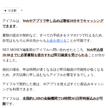
※注釈
アイフルは、
Webやアプリで申し込めば最短18分※でキャッシング
できます
。
書類の提出や契約など、すべての手続きをスマホ1つで行えるため、
自宅はもちろん外出先からも
お金を借りる
ことが可能です。
NET MONEY編集部がアイフルへ問い合わせたところ、
Web申込後
20:00までに必要書類を提出すれば即日融資を受けられる
ことが分か
りました。
他社の場合、申込時間が遅くなるほど即日融資の可能性が低くなる
ため、夕方以降に申し込むならアイフルが重宝するでしょう。
アイフルで契約した後は、AIアプリを使えばすぐに振込みキャッシ
ングを利用できます。
アイフルは、
全国約1,200の金融機関で24時間365日即時振込みが可
能
です。