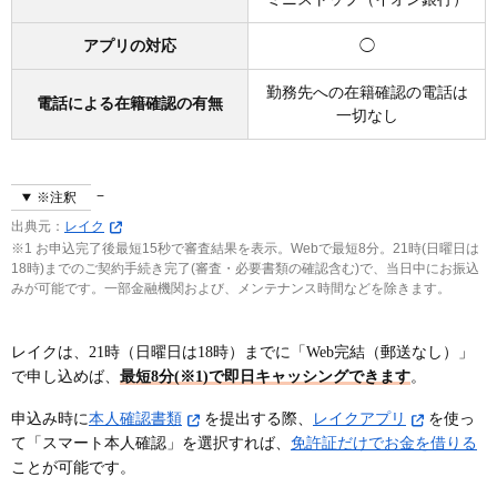
アプリの対応
◯
勤務先への在籍確認の電話は
電話による在籍確認の有無
一切なし
※注釈
出典元：
レイク
※1 お申込完了後最短15秒で審査結果を表示。Webで最短8分。21時(日曜日は
18時)までのご契約手続き完了(審査・必要書類の確認含む)で、当日中にお振込
みが可能です。一部金融機関および、メンテナンス時間などを除きます。
レイクは、21時（日曜日は18時）までに「Web完結（郵送なし）」
で申し込めば、
最短8分(※1)で即日キャッシングできます
。
申込み時に
本人確認書類
を提出する際、
レイクアプリ
を使っ
て「スマート本人確認」を選択すれば、
免許証だけでお金を借りる
ことが可能です。