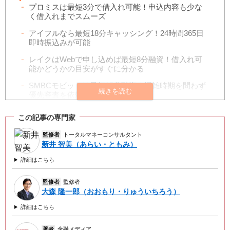
プロミスは最短3分で借入れ可能！申込内容も少な
く借入れまでスムーズ
アイフルなら最短18分キャッシング！24時間365日
即時振込みが可能
レイクはWebで申し込めば最短8分融資！借入れ可
能かどうかの目安がすぐに分かる
SMBCモビットは最短15分融資！混雑時期を問わず
優先審査を依頼できる
アコムはWeb申込みなら最短20分(※1)で即日キャッ
この記事の専門家
シング
監修者
トータルマネーコンサルタント
dスマホローンは17:00までの申込みで最短即日キャ
新井 智美（あらい・ともみ）
ッシング
詳細はこちら
JCB CARD LOAN FAITHはカード受取り前でも即日
で振込みキャッシングが可能
監修者
監修者
NTTドコモファイナンスのVIPローンカードは最短
大森 隆一郎（おおもり・りゅういちろう）
60分で審査完了
詳細はこちら
LINEポケットマネーは最短20分でキャッシング！
LINEアプリで申込みができる
著者
金融メディア