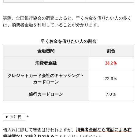
③審査結果を待つ
実際、全国銀行協会の調査によると、早くお金を借りたい人の多く
④21時までに契約手続きを完了させる
は、消費者金融を利用していることが分かります。
⑤借入れる（キャッシング）
即日キャッシングのコツは審査受付時間内に余裕を
早くお金を借りたい人の割合
もって申し込むこと
金融機関
割合
審査受付終了の2時間前までに申し込む
土日や夜間の振込にも対応している口座を振込先に
消費者金融
28.2％
指定する
クレジットカード会社のキャッシング・
在籍確認なしのカードローンに申し込む
22.6％
カードローン
申込み前に本人確認書類や収入証明書を用意してお
く
銀行カードローン
7.0％
審査を短縮するなら借入れ希望金額を10万円と少額
に設定する
※注釈
申込後、コールセンターへ電話して審査を優先して
もらう
借入れに際して審査は行われますが、
消費者金融なら電話による在
即日キャッシングをしたいときの注意点
籍確認なしで借入れできる
こともうれしいポイント。