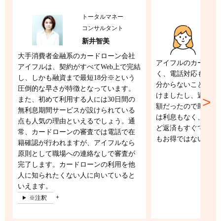
トータルマネー
コンサルタント
2
新井智美
大手消費者金融系のカードローン会社
アイフルのカードロ
アイフルは、契約がすべてWeb上で完結
く、電話対応も割と
し、しかも融資まで最短18分※という
分からないことには
圧倒的な早さが特徴となっています。
けましたし、返済額
また、初めて利用する人には30日間の
額だったので助かり
無利息期間サービスが設けられている
は利息もなく、すぐ
点も人気の理由といえるでしょう。通
ど返済もすぐできる
常、カードローンの審査では電話で在
もお得ではないかな
籍確認が行われますが、アイフルなら
原則として職場への連絡なしで審査が
完了します。カードローンの利用を他
人に知られたくない人に向いていると
いえます。
※注釈