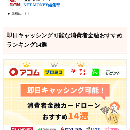
NET MONEY編集部
ベルーナノーティスの審査時間は最短30分！土曜・
祝日も最短即日キャッシング
詳細はこちら
セントラルは平日14時までの申込みで最短即日キャ
ッシング！在籍確認の相談も可能
即日キャッシング可能な消費者金融おすすめ
フクホーはWeb完結で最短即日キャッシングが可
能！独自審査が魅力
ランキング14選
AZ株式会社は最短即日キャッシングが可能！状況や
目的に合わせてローン商品を選べる
フタバなら平日16時までの審査完了で即日キャッシ
ング！優先審査も依頼できる
※1 お申込時間や審査によりご希望に添えない場合がございます。
即日キャッシング可能なクレジットカードおすすめ
ランキング7選
ACマスターカードは最短即日でカード発行！すぐに
ネットキャッシングを利用できる
エポスカードは店舗受け取りなら最短即日でカード
発行・キャッシングができる