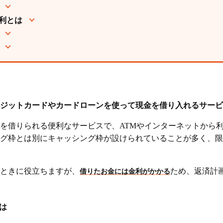
って金利が変わる
利とは
て金利が変わる
金利の計算方法を解説
計算式
①10万円を1ヵ月借りた場合
ジットカードやカードローンを使って現金を借り入れるサービ
②50万円を6ヵ月借りた場合
を借りられる便利なサービスで、ATMやインターネットから
グ枠とは別にキャッシング枠が設けられていることが多く、限
カードローンの金利の違い
カードローンの金利比較
ときに役立ちますが、
ため、返済計
借りたお金には金利がかかる
カードローンはどちらが低金利？
は
金利（利息）を抑える方法