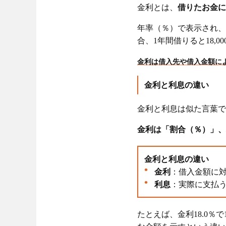
金利とは、
借りたお金に
低金利のキャッ
年率（％）で表示され、
利用限度額を高
合、1年間借りると18,
繰上返済・一括
金利は借入先や借入金額に
無利息期間を活
金利と利息の違い
キャッシングの
金利と利息は似た言葉で
金利は「割合（％）」、
金利と利息の違い
金利
：借入金額に対
利息
：実際に支払う金
たとえば、金利18.0％