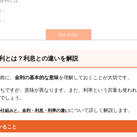
金利とは
い
い
金利の相場はどのくらい？
ドのキャッシング金利の相場
利とは？利息との違いを解説
金利の相場
利の相場
前に、
金利の基本的な意味
を理解しておくことが大切です。
ちですが、意味が異なります。また、利率という言葉も使われ
金利は法律で上限が決まっている
でしょう。
る金利の上限
について詳しく解説します。
の仕組みと、金利・利息・利率の違い
限金利
かること
金利はどうやって決まる？