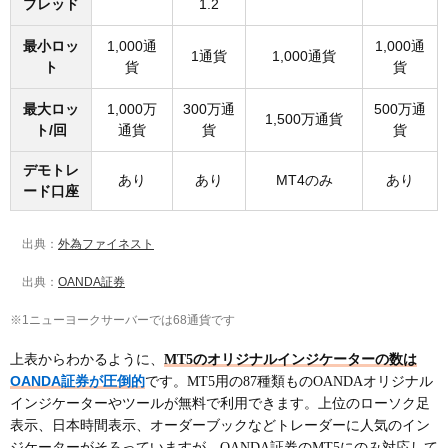
プレッド
1.2
最小ロッ
1,000通
1,000通
1通貨
1,000通貨
ト
貨
貨
最大ロッ
1,000万
300万通
500万通
1,500万通貨
ト/回
通貨
貨
貨
デモトレ
あり
あり
MT4のみ
あり
ード口座
出典：
外為ファイネスト
出典：
OANDA証券
※1ニューヨークサーバーでは68通貨です
上表からわかるように、
MT5のオリジナルインジケーターの数は
OANDA証券が圧倒的
です。MT5用の87種類ものOANDAオリジナル
インジケーターやツールが無料で利用できます。上位のローソク足
表示、日本時間表示、オーダーブックなどトレーダーに人気のイン
ジケーターがそろっていますが、OANDA証券のMT5にのみ対応して