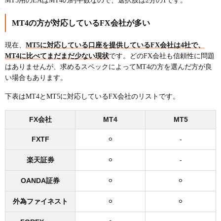
MT5用のEAはMT4の約半数なので、選択肢は2分の1です。
MT4の方が対応しているFX会社が多い
現在、
MT5に対応している口座を提供しているFX会社は4社で、
MT4に比べてまだまだ少ない現状
です。どのFX会社も信頼性に問題
はありませんが、求めるスペックによってMT4の方を選んだ方が良
い場合もあります。
下表はMT4とMT5に対応しているFX会社のリストです。
FX会社
MT4
MT5
FXTF
⚪︎
-
楽天証券
⚪︎
-
OANDA証券
⚪︎
⚪︎
外為ファイネスト
⚪︎
⚪︎