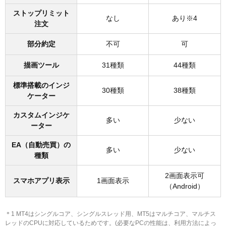
ストップリミット
なし
あり※4
注文
部分約定
不可
可
描画ツール
31種類
44種類
標準搭載のインジ
30種類
38種類
ケーター
カスタムインジケ
多い
少ない
ーター
EA（自動売買）の
多い
少ない
種類
2画面表示可
スマホアプリ表示
1画面表示
（Android）
＊1 MT4はシングルコア、シングルスレッド用、MT5はマルチコア、マルチス
レッドのCPUに対応しているためです。(必要なPCの性能は、利用方法によっ