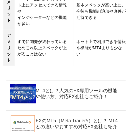
メ
ト上にアクセスできる情報
基本スペックが高い上に、
リ
や
今後も機能の追加や改善が
ッ
インジケーターなどの機能
期待できる
ト
が多い
デ
メ
すでに開発が終わっている
ネット上で利用できる情報
リ
ためこれ以上スペックが上
や機能がMT4よりも少な
ッ
がることはない
い
ト
MT4とは？人気のFX専用ツールの機能
や使い方、対応FX会社もご紹介！
FXのMT5（Meta Trader5）とは？ MT4
との違いやおすすめ対応FX会社も紹介