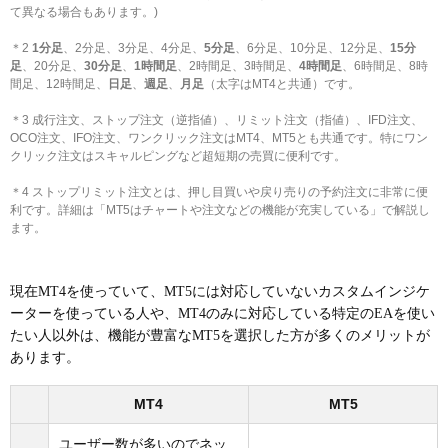
て異なる場合もあります。)
＊2
1分足
、2分足、3分足、4分足、
5分足
、6分足、10分足、12分足、
15分
足
、20分足、
30分足
、
1時間足
、2時間足、3時間足、
4時間足
、6時間足、8時
間足、12時間足、
日足
、
週足
、
月足
（太字はMT4と共通）です。
＊3 成行注文、ストップ注文（逆指値）、リミット注文（指値）、IFD注文、
OCO注文、IFO注文、ワンクリック注文はMT4、MT5とも共通です。特にワン
クリック注文はスキャルピングなど超短期の売買に便利です。
＊4 ストップリミット注文とは、押し目買いや戻り売りの予約注文に非常に便
利です。詳細は「MT5はチャートや注文などの機能が充実している」で解説し
ます。
現在MT4を使っていて、MT5には対応していないカスタムインジケ
ーターを使っている人や、MT4のみに対応している特定のEAを使い
たい人以外は、機能が豊富なMT5を選択した方が多くのメリットが
あります。
MT4
MT5
ユーザー数が多いのでネッ