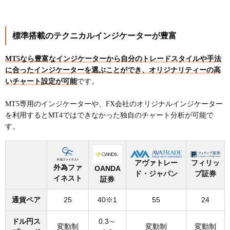
標準搭載のテクニカルインジケーターが豊富
MT5なら豊富なインジケーターから自分のトレードスタイルや手法
に合ったインジケーターを選ぶことができ、オリジナリティーの高
いチャート設定が可能
です。
MT5専用のインジケーターや、FX会社のオリジナルインジケーター
を利用するとMT4ではできなかった独自のチャート分析が可能で
す。
アヴァトレー
フィリッ
外為ファ
OANDA
ド・ジャパン
プ証券
イネスト
証券
通貨ペア
25
40※1
55
24
ドル円ス
0.3～
変動制
変動制
変動制