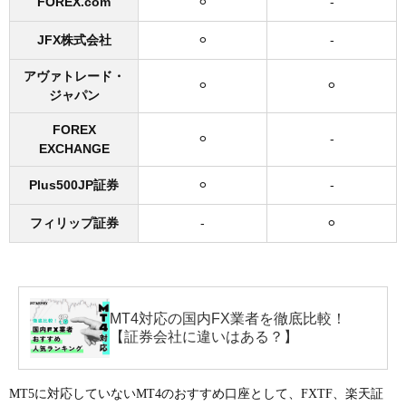
FOREX.com
⚪︎
-
JFX株式会社
⚪︎
-
アヴァトレード・
⚪︎
⚪︎
ジャパン
FOREX
⚪︎
-
EXCHANGE
Plus500JP証券
⚪︎
-
フィリップ証券
-
⚪︎
MT4対応の国内FX業者を徹底比較！
【証券会社に違いはある？】
MT5に対応していないMT4のおすすめ口座として、FXTF、楽天証