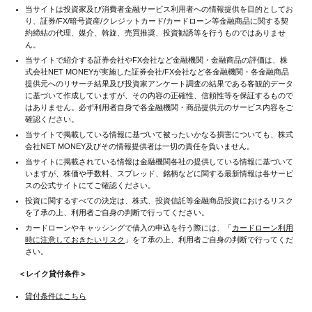
当サイトは投資家及び消費者金融サービス利用者への情報提供を目的としてお
り、証券/FX/暗号資産/クレジットカード/カードローン等金融商品に関する契
約締結の代理、媒介、斡旋、売買推奨、投資勧誘等を行うものではありませ
ん。
当サイトで紹介する証券会社やFX会社など金融機関・金融商品の評価は、株
式会社NET MONEYが実施した証券会社/FX会社など各金融機関・各金融商品
提供元へのリサーチ結果及び投資家アンケート調査の結果である客観的データ
に基づいて作成していますが、その内容の正確性、信頼性等を保証するもので
はありません。必ず利用者自身で各金融機関・商品提供元のサービス内容をご
確認ください。
当サイトで掲載している情報に基づいて被ったいかなる損害についても、株式
会社NET MONEY及びその情報提供者は一切の責任を負いません。
当サイトに掲載されている情報は金融機関各社の提供している情報に基づいて
いますが、株価や手数料、スプレッド、銘柄などに関する最新情報は各サービ
スの公式サイトにてご確認ください。
投資に関するすべての決定は、株式、投資信託等金融商品投資におけるリスク
を了承の上、利用者ご自身の判断で行ってください。
カードローンやキャッシングで借入の申込を行う際には、「
カードローン利用
時に注意しておきたいリスク
」を了承の上、利用者ご自身の判断で行ってくだ
さい。
＜レイク貸付条件＞
貸付条件はこちら