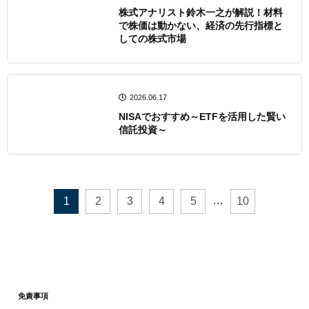
株式アナリスト鈴木一之が解説！材料
で株価は動かない、経済の先行指標と
しての株式市場
2026.06.17
NISAでおすすめ～ETFを活用した賢い
信託投資～
…
1
2
3
4
5
10
免責事項