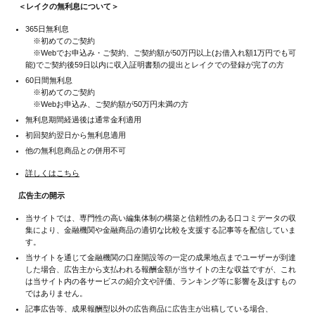
＜レイクの無利息について＞
365日無利息
※初めてのご契約
※Webでお申込み・ご契約、ご契約額が50万円以上(お借入れ額1万円でも可
能)でご契約後59日以内に収入証明書類の提出とレイクでの登録が完了の方
60日間無利息
※初めてのご契約
※Webお申込み、ご契約額が50万円未満の方
無利息期間経過後は通常金利適用
初回契約翌日から無利息適用
他の無利息商品との併用不可
詳しくはこちら
広告主の開示
当サイトでは、専門性の高い編集体制の構築と信頼性のある口コミデータの収
集により、金融機関や金融商品の適切な比較を支援する記事等を配信していま
す。
当サイトを通じて金融機関の口座開設等の一定の成果地点までユーザーが到達
した場合、広告主から支払われる報酬金額が当サイトの主な収益ですが、これ
は当サイト内の各サービスの紹介文や評価、ランキング等に影響を及ぼすもの
ではありません。
記事広告等、成果報酬型以外の広告商品に広告主が出稿している場合、