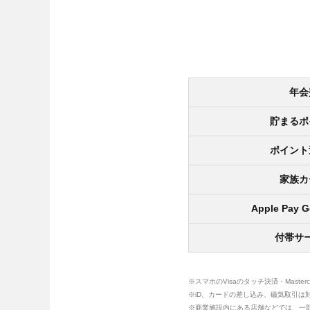
年会
貯まるポ
ポイント
家族カ
Apple Pay G
付帯サ
※スマホのVisaのタッチ決済・Maste
※iD、カードの差し込み、磁気取引は
※商業施設内にある店舗などでは、一