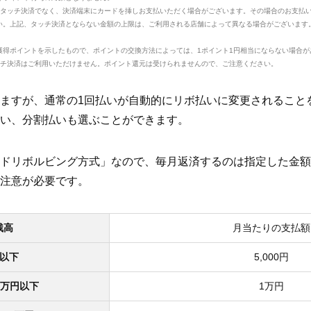
、タッチ決済でなく、決済端末にカードを挿しお支払いただく場合がございます。その場合のお支払
い。上記、タッチ決済とならない金額の上限は、ご利用される店舗によって異なる場合がございます
獲得ポイントを示したもので、ポイントの交換方法によっては、1ポイント1円相当にならない場合が
rcard®タッチ決済はご利用いただけません。ポイント還元は受けられませんので、ご注意ください。
ますが、通常の1回払いが自動的にリボ払いに変更されること
い、分割払いも選ぶことができます。
ドリボルビング方式」なので、毎月返済するのは指定した金額
注意が必要です。
残高
月当たりの支払額
円以下
5,000円
0万円以下
1万円