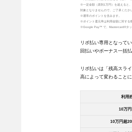
※一定金額（原則1万円）を超えると
対象となりませんので、ご了承くださ
※通常のポイントを含みます。
※ポイント還元率は利用金額に対する
※Google Pay™ で、Maste
リボ払い専用となってい
回払いやボーナス一括払
リボ払いは「残高スライ
高によって変わることに
利用
10万
10万円超2