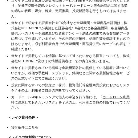
当サイトは投資家及び消費者金融サービス利用者への情報提供を目的としてお
り、証券/FX/暗号資産/クレジットカード/カードローン等金融商品に関する契
約締結の代理、媒介、斡旋、売買推奨、投資勧誘等を行うものではありませ
ん。
当サイトで紹介する証券会社やFX会社など金融機関・金融商品の評価は、株
式会社NET MONEYが実施した証券会社/FX会社など各金融機関・各金融商品
提供元へのリサーチ結果及び投資家アンケート調査の結果である客観的データ
に基づいて作成していますが、その内容の正確性、信頼性等を保証するもので
はありません。必ず利用者自身で各金融機関・商品提供元のサービス内容をご
確認ください。
当サイトで掲載している情報に基づいて被ったいかなる損害についても、株式
会社NET MONEY及びその情報提供者は一切の責任を負いません。
当サイトに掲載されている情報は金融機関各社の提供している情報に基づいて
いますが、株価や手数料、スプレッド、銘柄などに関する最新情報は各サービ
スの公式サイトにてご確認ください。
投資に関するすべての決定は、株式、投資信託等金融商品投資におけるリスク
を了承の上、利用者ご自身の判断で行ってください。
カードローンやキャッシングで借入の申込を行う際には、「
カードローン利用
時に注意しておきたいリスク
」を了承の上、利用者ご自身の判断で行ってくだ
さい。
＜レイク貸付条件＞
貸付条件はこちら
＜レイクの無利息について＞