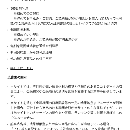
365日無利息
※初めてのご契約
※Webでお申込み・ご契約、ご契約額が50万円以上(お借入れ額1万円でも可
能)でご契約後59日以内に収入証明書類の提出とレイクでの登録が完了の方
60日間無利息
※初めてのご契約
※Webお申込み、ご契約額が50万円未満の方
無利息期間経過後は通常金利適用
初回契約翌日から無利息適用
他の無利息商品との併用不可
詳しくはこちら
広告主の開示
当サイトでは、専門性の高い編集体制の構築と信頼性のある口コミデータの収
集により、金融機関や金融商品の適切な比較を支援する記事等を配信していま
す。
当サイトを通じて金融機関の口座開設等の一定の成果地点までユーザーが到達
した場合、広告主から支払われる報酬金額が当サイトの主な収益ですが、これ
は当サイト内の各サービスの紹介文や評価、ランキング等に影響を及ぼすもの
ではありません。
記事広告等、成果報酬型以外の広告商品に広告主が出稿している場合、
「PR」等を表記することによって広告出稿されていることを読者に明示しま