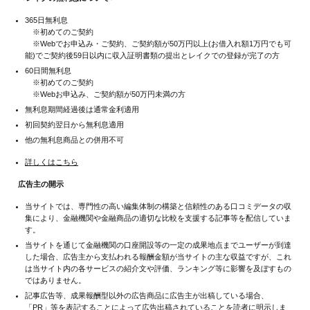
365日無利息
※初めてのご契約
※Webでお申込み・ご契約、ご契約額が50万円以上(お借入れ額1万円でも可
能)でご契約後59日以内に収入証明書類の提出とレイクでの登録が完了の方
60日間無利息
※初めてのご契約
※Webお申込み、ご契約額が50万円未満の方
無利息期間経過後は通常金利適用
初回契約翌日から無利息適用
他の無利息商品との併用不可
詳しくはこちら
広告主の開示
当サイトでは、専門性の高い編集体制の構築と信頼性のある口コミデータの収
集により、金融機関や金融商品の適切な比較を支援する記事等を配信していま
す。
当サイトを通じて金融機関の口座開設等の一定の成果地点までユーザーが到達
した場合、広告主から支払われる報酬金額が当サイトの主な収益ですが、これ
は当サイト内の各サービスの紹介文や評価、ランキング等に影響を及ぼすもの
ではありません。
記事広告等、成果報酬型以外の広告商品に広告主が出稿している場合、
「PR」等を表記することによって広告出稿されていることを読者に明示しま