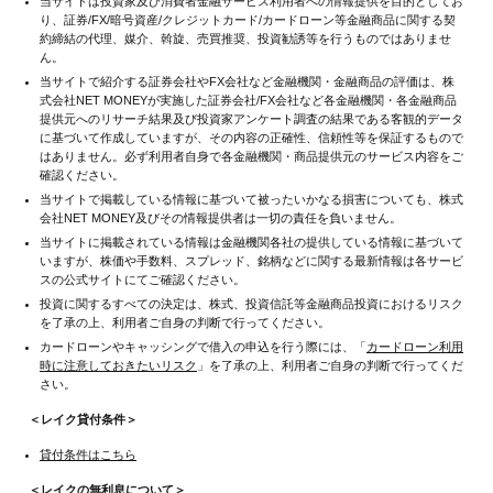
当サイトは投資家及び消費者金融サービス利用者への情報提供を目的としてお
り、証券/FX/暗号資産/クレジットカード/カードローン等金融商品に関する契
約締結の代理、媒介、斡旋、売買推奨、投資勧誘等を行うものではありませ
ん。
当サイトで紹介する証券会社やFX会社など金融機関・金融商品の評価は、株
式会社NET MONEYが実施した証券会社/FX会社など各金融機関・各金融商品
提供元へのリサーチ結果及び投資家アンケート調査の結果である客観的データ
に基づいて作成していますが、その内容の正確性、信頼性等を保証するもので
はありません。必ず利用者自身で各金融機関・商品提供元のサービス内容をご
確認ください。
当サイトで掲載している情報に基づいて被ったいかなる損害についても、株式
会社NET MONEY及びその情報提供者は一切の責任を負いません。
当サイトに掲載されている情報は金融機関各社の提供している情報に基づいて
いますが、株価や手数料、スプレッド、銘柄などに関する最新情報は各サービ
スの公式サイトにてご確認ください。
投資に関するすべての決定は、株式、投資信託等金融商品投資におけるリスク
を了承の上、利用者ご自身の判断で行ってください。
カードローンやキャッシングで借入の申込を行う際には、「
カードローン利用
時に注意しておきたいリスク
」を了承の上、利用者ご自身の判断で行ってくだ
さい。
＜レイク貸付条件＞
貸付条件はこちら
＜レイクの無利息について＞