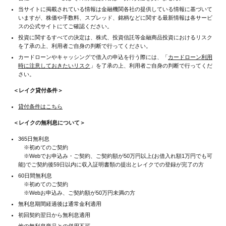
当サイトに掲載されている情報は金融機関各社の提供している情報に基づいて
いますが、株価や手数料、スプレッド、銘柄などに関する最新情報は各サービ
スの公式サイトにてご確認ください。
投資に関するすべての決定は、株式、投資信託等金融商品投資におけるリスク
を了承の上、利用者ご自身の判断で行ってください。
カードローンやキャッシングで借入の申込を行う際には、「
カードローン利用
時に注意しておきたいリスク
」を了承の上、利用者ご自身の判断で行ってくだ
さい。
＜レイク貸付条件＞
貸付条件はこちら
＜レイクの無利息について＞
365日無利息
※初めてのご契約
※Webでお申込み・ご契約、ご契約額が50万円以上(お借入れ額1万円でも可
能)でご契約後59日以内に収入証明書類の提出とレイクでの登録が完了の方
60日間無利息
※初めてのご契約
※Webお申込み、ご契約額が50万円未満の方
無利息期間経過後は通常金利適用
初回契約翌日から無利息適用