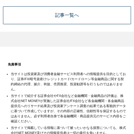
記事一覧へ
免責事項
当サイトは投資家及び消費者金融サービス利用者への情報提供を目的としてお
り、証券/FX/暗号資産/クレジットカード/カードローン等金融商品に関する契
約締結の代理、媒介、斡旋、売買推奨、投資勧誘等を行うものではありませ
ん。
当サイトで紹介する証券会社やFX会社など金融機関・金融商品の評価は、株
式会社NET MONEYが実施した証券会社/FX会社など各金融機関・各金融商品
提供元へのリサーチ結果及び投資家アンケート調査の結果である客観的データ
に基づいて作成していますが、その内容の正確性、信頼性等を保証するもので
はありません。必ず利用者自身で各金融機関・商品提供元のサービス内容をご
確認ください。
当サイトで掲載している情報に基づいて被ったいかなる損害についても、株式
会社NET MONEY及びその情報提供者は一切の責任を負いません。