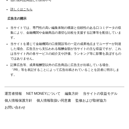
他の無利息商品との併用不可
詳しくはこちら
広告主の開示
当サイトでは、専門性の高い編集体制の構築と信頼性のある口コミデータの収
集により、金融機関や金融商品の適切な比較を支援する記事等を配信していま
す。
当サイトを通じて金融機関の口座開設等の一定の成果地点までユーザーが到達
した場合、広告主から支払われる報酬金額が当サイトの主な収益ですが、これ
は当サイト内の各サービスの紹介文や評価、ランキング等に影響を及ぼすもの
ではありません。
記事広告等、成果報酬型以外の広告商品に広告主が出稿している場合、
「PR」等を表記することによって広告出稿されていることを読者に明示しま
す。
運営者情報
NET MONEYについて
編集方針
当サイトの収益モデル
個人情報保護方針
個人情報取扱い同意書
監修および取材協力
お問い合わせ