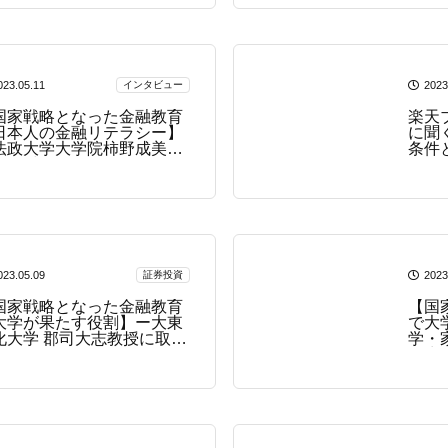
023.05.11
インタビュー
2023
国家戦略となった金融教育
楽天
日本人の金融リテラシー】
に聞
法政大学大学院柿野成美先
条件
に取材ー
023.05.09
証券投資
2023
国家戦略となった金融教育
【国
大学が果たす役割】ー大東
で大
化大学 郡司大志教授に取材
学・
学生
自ら