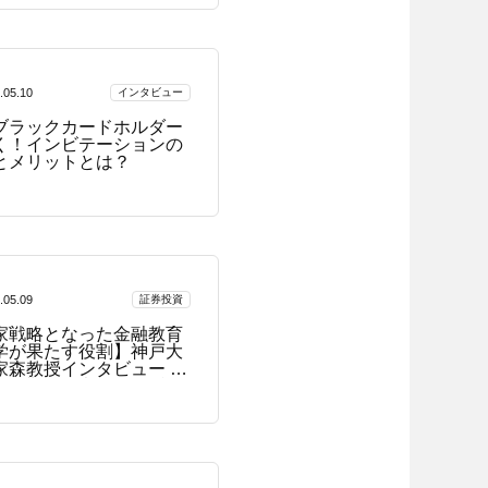
.05.10
インタビュー
ブラックカードホルダー
く！インビテーションの
とメリットとは？
.05.09
証券投資
家戦略となった金融教育
学が果たす役割】神戸大
家森教授インタビュー ～
には難しく考えすぎずに
学んでほしい～