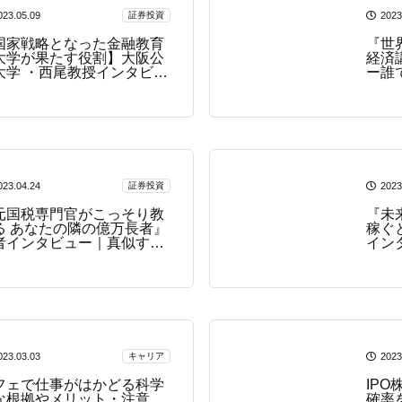
023.05.09
証券投資
2023
国家戦略となった金融教育
『世
大学が果たす役割】大阪公
経済
大学 ・西尾教授インタビュ
ー誰
 ～金融リテラシーにあわせ
ー
柔軟な教育を～
023.04.24
証券投資
2023
元国税専門官がこっそり教
『未
る あなたの隣の億万長者』
稼ぐ
者インタビュー｜真似すれ
イン
富裕層になれる驚くべき習
聞い
ー
023.03.03
キャリア
2023
フェで仕事がはかどる科学
IP
な根拠やメリット・注意
確率