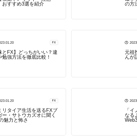
、おすすめ3選を紹介
の方
023.01.20
FX
2023
株とFX】どっちがいい？違
元祖投
や勉強方法を徹底比較！
んが
023.01.20
FX
2023
ミリタイア生活を送るFXブ
「イ
ガー・サトウカズオに聞く
なる
Xの魅力と怖さ
We
ペイ
｜JP