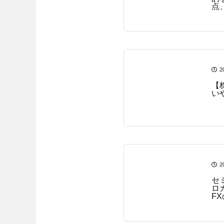
点
2
【
い
2
セ
ロ
F