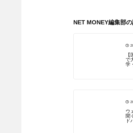
NET MONEY編集部
2
【
で
学
ー
は
2
ウ
聞
ド
の
イ