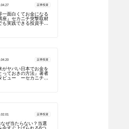
.04.27
証券投資
界一面白くてお金になる
講座』セカニチ突撃取材
でも実践できる投資手法
.04.20
証券投資
来がヤバい日本でお金を
とっておきの方法』著者
タビュー ーセカニチに
た幸せなイスの見つけ方
.02.01
証券投資
O株なぜ当たらない？当選
を今すぐ上げられる6つ