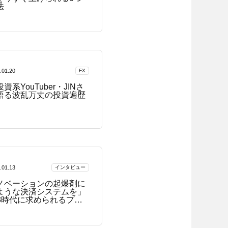
法
.01.20
FX
資系YouTuber・JINさ
語る波乱万丈の投資遍歴
.01.13
インタビュー
ノベーションの起爆剤に
ような決済システムを」
b3時代に求められるプリ
ド型のステーブルコイン
YC株式会社 ...