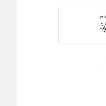
2
楽
の
「
楠