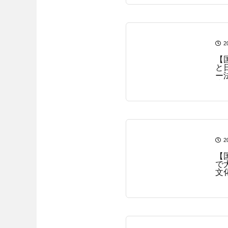
2
【
と
ー
生
2
【
で
文
ー