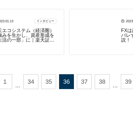
023.01.13
インタビュー
2023
天エコシステム（経済圏）
FX
強みを生かし、資産形成を
バレ
生活の一部」に｜楽天証券
説！
雄治 代表取締役社長
1
34
35
36
37
38
39
…
…