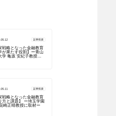
.05.12
証券投資
家戦略となった金融教育
学が果たす役割】ー青山
大学 亀坂 安紀子教授に
ー
.05.11
証券投資
家戦略となった金融教育
り方と課題】 ー埼玉学園
 花崎正晴教授に取材ー