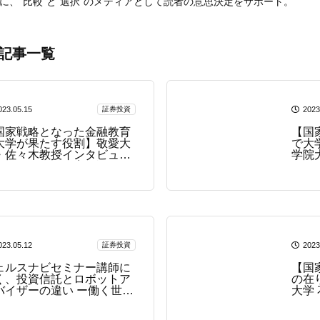
に、“比較”と“選択”のメディアとして読者の意思決定をサポート。
の記事一覧
023.05.15
証券投資
2023
国家戦略となった金融教育
【国
大学が果たす役割】敬愛大
で大
・佐々木教授インタビュー
学院
大学での金融教育の課題
取材
、社会人としてのお金...
023.05.12
証券投資
2023
ェルスナビセミナー講師に
【国
く、投資信託とロボットア
の在
バイザーの違い ー働く世代
大学
資産運用にロボットアドバ
ザーが必要な理由とはー