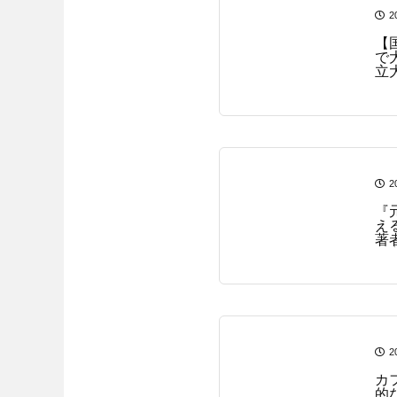
2
【
で
立
ー
た
2
『
え
著
ば
慣
2
カ
的