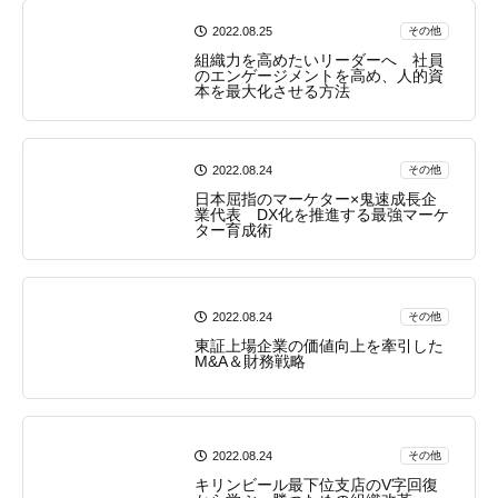
2022.08.25
その他
組織力を高めたいリーダーへ 社員
のエンゲージメントを高め、人的資
本を最大化させる方法
2022.08.24
その他
日本屈指のマーケター×鬼速成長企
業代表 DX化を推進する最強マーケ
ター育成術
2022.08.24
その他
東証上場企業の価値向上を牽引した
M&A＆財務戦略
2022.08.24
その他
キリンビール最下位支店のV字回復