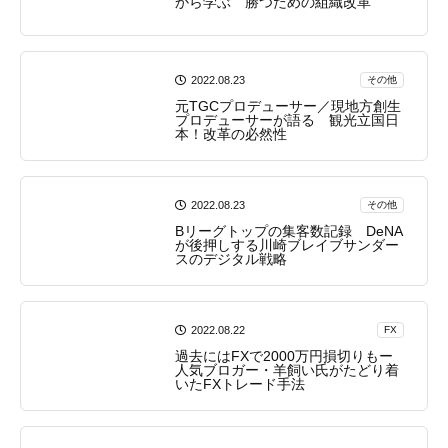
から学ぶ 勝つための組織改革
2022.08.23
その他
元TGCプロデューサー／現地方創生
プロデューサーが語る 観光立国日
本！改革の必然性
2022.08.23
その他
Bリーグトップの集客数記録 DeNA
が後押しする川崎ブレイブサンダー
スのデジタル戦略
2022.08.22
FX
過去にはFXで2000万円損切りもー
人気ブロガー・羊飼い氏がたどり着
いたFXトレード手法