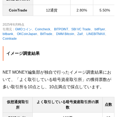
CoinTrade
12通貨
2.80%
5.50%
2025年6月時点
引用元：
GMOコイン
、
Coincheck
、
BITPOINT
、
SBI VC Trade
、
bitFlyer
、
bitbank
、
OKCoinJapan
、
BitTrade
、
DMM Bitcoin
、
Zaif
、
LINEBITMAX
、
Cointrade
イメージ調査結果
NET MONEY編集部が独自で行ったイメージ調査結果にお
いて、「よく取引している暗号資産取引所」の獲得票数が
多い取引所を10点とし、10点満点で採点しています。
仮想通貨取引
よく取引している暗号資産取引所の票
点数
所
数