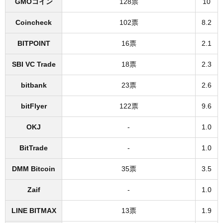
GMOコイン
128票
10
Coincheck
102票
8.2
BITPOINT
16票
2.1
SBI VC Trade
18票
2.3
bitbank
23票
2.6
bitFlyer
122票
9.6
OKJ
-
1.0
BitTrade
-
1.0
DMM Bitcoin
35票
3.5
Zaif
-
1.0
LINE BITMAX
13票
1.9