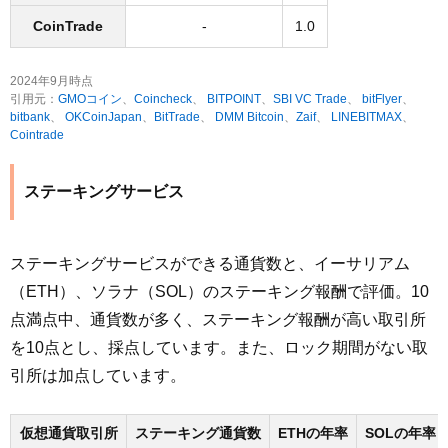
CoinTrade
-
1.0
2024年9月時点
引用元：
GMOコイン
、
Coincheck
、
BITPOINT
、
SBI VC Trade
、
bitFlyer
、
bitbank
、
OKCoinJapan
、
BitTrade
、
DMM Bitcoin
、
Zaif
、
LINEBITMAX
、
Cointrade
ステーキングサービス
ステーキングサービスができる通貨数と、イーサリアム
（ETH）、ソラナ（SOL）のステーキング報酬で評価。10
点満点中、通貨数が多く、ステーキング報酬が高い取引所
を10点とし、採点しています。また、ロック期間がない取
引所は加点しています。
仮想通貨取引所
ステーキング通貨数
ETHの年率
SOLの年率