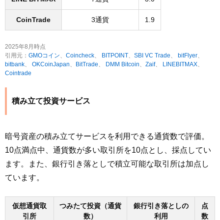
CoinTrade
3通貨
1.9
2025年8月時点
引用元：
GMOコイン
、
Coincheck
、
BITPOINT
、
SBI VC Trade
、
bitFlyer
、
bitbank
、
OKCoinJapan
、
BitTrade
、
DMM Bitcoin
、
Zaif
、
LINEBITMAX
、
Cointrade
積み立て投資サービス
暗号資産の積み立てサービスを利用できる通貨数で評価。
10点満点中、通貨数が多い取引所を10点とし、採点してい
ます。また、銀行引き落としで積立可能な取引所は加点し
ています。
仮想通貨取
つみたて投資（通貨
銀行引き落としの
点
引所
数）
利用
数