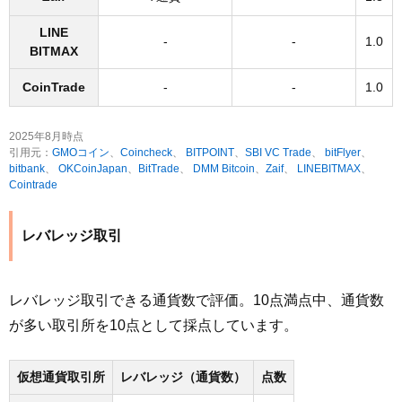
LINE
-
-
1.0
BITMAX
CoinTrade
-
-
1.0
2025年8月時点
引用元：
GMOコイン
、
Coincheck
、
BITPOINT
、
SBI VC Trade
、
bitFlyer
、
bitbank
、
OKCoinJapan
、
BitTrade
、
DMM Bitcoin
、
Zaif
、
LINEBITMAX
、
Cointrade
レバレッジ取引
レバレッジ取引できる通貨数で評価。10点満点中、通貨数
が多い取引所を10点として採点しています。
仮想通貨取引所
レバレッジ（通貨数）
点数