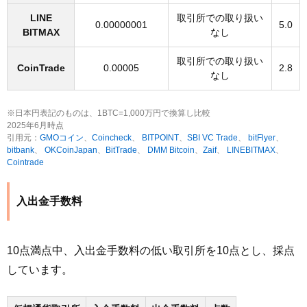
LINE
取引所での取り扱い
0.00000001
5.0
BITMAX
なし
取引所での取り扱い
CoinTrade
0.00005
2.8
なし
※日本円表記のものは、1BTC=1,000万円で換算し比較
2025年6月時点
引用元：
GMOコイン
、
Coincheck
、
BITPOINT
、
SBI VC Trade
、
bitFlyer
、
bitbank
、
OKCoinJapan
、
BitTrade
、
DMM Bitcoin
、
Zaif
、
LINEBITMAX
、
Cointrade
入出金手数料
10点満点中、入出金手数料の低い取引所を10点とし、採点
しています。