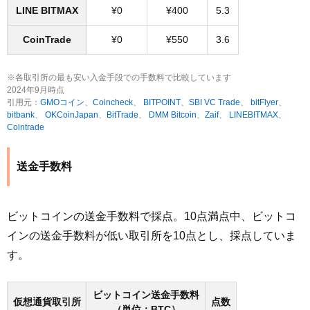
LINE BITMAX
¥0
¥400
5.3
CoinTrade
¥0
¥550
3.6
※各取引所の最も安い入金手段での手数料で比較しています
2024年9月時点
引用元：
GMOコイン
、
Coincheck
、
BITPOINT
、
SBI VC Trade
、
bitFlyer
、
bitbank
、
OKCoinJapan
、
BitTrade
、
DMM Bitcoin
、
Zaif
、
LINEBITMAX
、
Cointrade
送金手数料
ビットコインの送金手数料で採点。10点満点中、ビットコ
インの送金手数料が低い取引所を10点とし、採点していま
す。
ビットコイン送金手数料
仮想通貨取引所
点数
（単位：BTC）