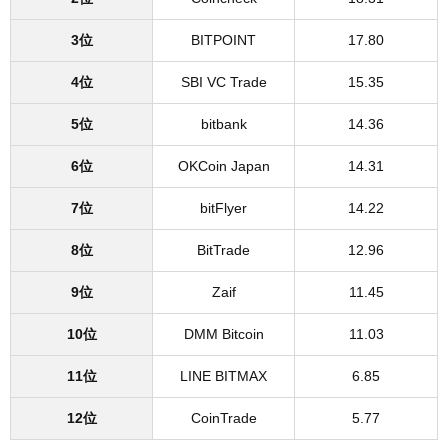
3位
BITPOINT
17.80
4位
SBI VC Trade
15.35
5位
bitbank
14.36
6位
OKCoin Japan
14.31
7位
bitFlyer
14.22
8位
BitTrade
12.96
9位
Zaif
11.45
10位
DMM Bitcoin
11.03
11位
LINE BITMAX
6.85
12位
CoinTrade
5.77