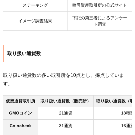
を教えてください。
ステーキング
暗号資産取引所の公式サイト
【質問9】各取引所の総合的なイメージを教えてくだ
下記の第三者によるアンケー
さい。
イメージ調査結果
ト調査
【質問10】よく暗号資産（仮想通貨）取引に使って
いる端末は何ですか？
取り扱い通貨数
取り扱い通貨数の多い取引所を10点とし、採点していま
す。
仮想通貨取引所
取り扱い通貨数（販売所）
取り扱い通貨数（取
GMOコイン
21通貨
18種類
Coincheck
31通貨
16通貨