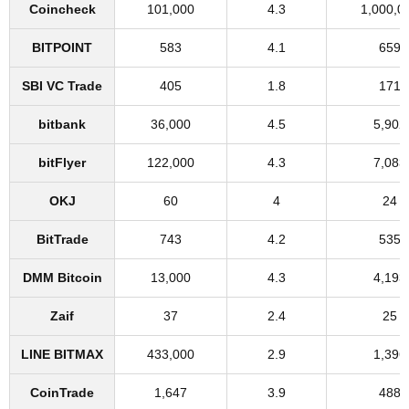
Coincheck
101,000
4.3
1,000,0
BITPOINT
583
4.1
659
SBI VC Trade
405
1.8
171
bitbank
36,000
4.5
5,902
bitFlyer
122,000
4.3
7,083
OKJ
60
4
24
BitTrade
743
4.2
535
DMM Bitcoin
13,000
4.3
4,193
Zaif
37
2.4
25
LINE BITMAX
433,000
2.9
1,396
CoinTrade
1,647
3.9
488