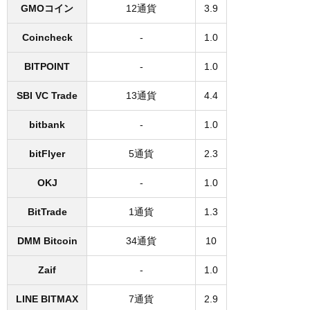
GMOコイン
12通貨
3.9
Coincheck
-
1.0
BITPOINT
-
1.0
SBI VC Trade
13通貨
4.4
bitbank
-
1.0
bitFlyer
5通貨
2.3
OKJ
-
1.0
BitTrade
1通貨
1.3
DMM Bitcoin
34通貨
10
Zaif
-
1.0
LINE BITMAX
7通貨
2.9