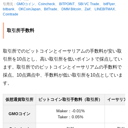
引用元：
GMOコイン
、
Coincheck
、
BITPOINT
、
SBI VC Trade
、
bitFlyer
、
bitbank
、
OKCoinJapan
、
BitTrade
、
DMM Bitcoin
、
Zaif
、
LINEBITMAX
、
Cointrade
取引所手数料
取引所でのビットコインとイーサリアムの手数料が安い取
引所を10点とし、高い取引所を低いポイントで採点してい
ます。取引所でのビットコインとイーサリアムの手数料で
採点。10点満点中、手数料が低い取引所を10点としていま
す。
仮想通貨取引所
ビットコイン取引手数料（取引所）
イーサリア
Maker：-0.01%
M
GMOコイン
Taker：0.05%