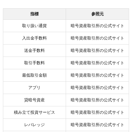
イメージ調査結果の詳細
指標
参照元
【質問1】よく取引している暗号資産取引所はどこで
すか？
取り扱い通貨
暗号資産取引所の公式サイト
【質問2】各取引所の手数料に関するイメージを教え
入出金手数料
暗号資産取引所の公式サイト
てください。
【質問3】各取引所のスプレッドに関するイメージを
送金手数料
暗号資産取引所の公式サイト
教えてください。
取引手数料
暗号資産取引所の公式サイト
【質問4】各取引所の取り扱い通貨数に関するイメー
ジを教えてください。
最低取引金額
暗号資産取引所の公式サイト
【質問5】各取引所のセキュリティに関するイメージ
を教えてください。
アプリ
暗号資産取引所の公式サイト
【質問6】各取引所のサポートに関するイメージを教
貸暗号資産
暗号資産取引所の公式サイト
えてください。
積み立て投資サービス
暗号資産取引所の公式サイト
【質問7】各取引所の取引ツールに関するイメージを
教えてください。
レバレッジ
暗号資産取引所の公式サイト
【質問8】各取引所のスマホアプリに関するイメージ