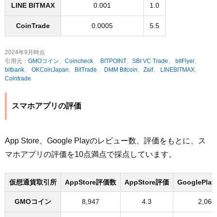
LINE BITMAX
0.001
1.0
CoinTrade
0.0005
5.5
2024年9月時点
引用元：
GMOコイン
、
Coincheck
、
BITPOINT
、
SBI VC Trade
、
bitFlyer
、
bitbank
、
OKCoinJapan
、
BitTrade
、
DMM Bitcoin
、
Zaif
、
LINEBITMAX
、
Cointrade
スマホアプリの評価
App Store、Google Playのレビュー数、評価をもとに、ス
マホアプリの評価を10点満点で採点しています。
仮想通貨取引所
AppStore評価数
AppStore評価
GooglePl
GMOコイン
8,947
4.3
2,066