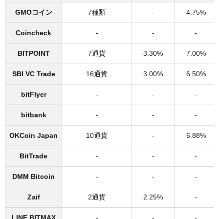
GMOコイン
7種類
-
4.75%
Coincheck
-
-
-
BITPOINT
7通貨
3.30%
7.00%
SBI VC Trade
16通貨
3.00%
6.50%
bitFlyer
-
-
-
bitbank
-
-
-
OKCoin Japan
10通貨
-
6.88%
BitTrade
-
-
-
DMM Bitcoin
-
-
-
Zaif
2通貨
2.25%
-
LINE BITMAX
-
-
-