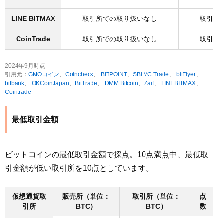
LINE BITMAX
取引所での取り扱いなし
取引
CoinTrade
取引所での取り扱いなし
取引
2024年9月時点
引用元：
GMOコイン
、
Coincheck
、
BITPOINT
、
SBI VC Trade
、
bitFlyer
、
bitbank
、
OKCoinJapan
、
BitTrade
、
DMM Bitcoin
、
Zaif
、
LINEBITMAX
、
Cointrade
最低取引金額
ビットコインの最低取引金額で採点。10点満点中、最低取
引金額が低い取引所を10点としています。
仮想通貨取
販売所（単位：
取引所（単位：
点
引所
BTC）
BTC）
数