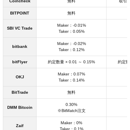
Coincheck
無料
取引
BITPOINT
無料
Maker：-0.01%
M
SBI VC Trade
Taker：0.05%
Maker：-0.02%
M
bitbank
Taker：0.12%
bitFlyer
約定数量 × 0.01 ～ 0.15%
約定数量
Maker：0.07%
OKJ
Taker：0.14%
BitTrade
無料
0.30%
DMM Bitcoin
※BitMatch注文
※
Maker：0%
Zaif
Taker：0.1%