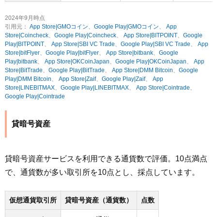
2024年9月時点
引用元：
App Store|GMOコイン
、
Google Play|GMOコイン
、
App
Store|Coincheck
、
Google Play|Coincheck
、
App Store|BITPOINT
、
Google
Play|BITPOINT
、
App Store|SBI VC Trade
、
Google Play|SBI VC Trade
、
App
Store|bitFlyer
、
Google Play|bitFlyer
、
App Store|bitbank
、
Google
Play|bitbank
、
App Store|OKCoinJapan
、
Google Play|OKCoinJapan
、
App
Store|BitTrade
、
Google Play|BitTrade
、
App Store|DMM Bitcoin
、
Google
Play|DMM Bitcoin
、
App Store|Zaif
、
Google Play|Zaif
、
App
Store|LINEBITMAX
、
Google Play|LINEBITMAX
、
App Store|Cointrade
、
Google Play|Cointrade
貸暗号資産
貸暗号資産サービスを利用できる通貨数で評価。10点満点
で、通貨数が多い取引所を10点とし、採点しています。
仮想通貨取引所
貸暗号資産（通貨数）
点数