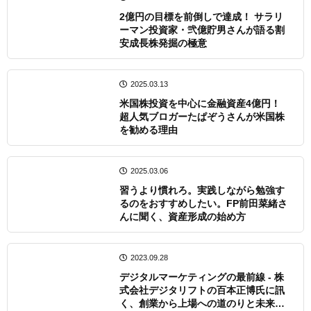
2億円の目標を前倒しで達成！ サラリ
ーマン投資家・弐億貯男さんが語る割
安成長株発掘の極意
2025.03.13
米国株投資を中心に金融資産4億円！
超人気ブロガーたぱぞうさんが米国株
を勧める理由
2025.03.06
習うより慣れろ。実践しながら勉強す
るのをおすすめしたい。FP前田菜緒さ
んに聞く、資産形成の始め方
2023.09.28
デジタルマーケティングの最前線 - 株
式会社デジタリフトの百本正博氏に訊
く、創業から上場への道のりと未来の