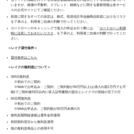
いますが、株価や手数料、スプレッド、銘柄などに関する最新情報は各サービ
スの公式サイトにてご確認ください。
投資に関するすべての決定は、株式、投資信託等金融商品投資におけるリスク
を了承の上、利用者ご自身の判断で行ってください。
カードローンやキャッシングで借入の申込を行う際には、「
カードローン利用
時に注意しておきたいリスク
」を了承の上、利用者ご自身の判断で行ってくだ
さい。
＜レイク貸付条件＞
貸付条件はこちら
＜レイクの無利息について＞
365日無利息
※初めてのご契約
※Webでお申込み・ご契約、ご契約額が50万円以上(お借入れ額1万円でも可
能)でご契約後59日以内に収入証明書類の提出とレイクでの登録が完了の方
60日間無利息
※初めてのご契約
※Webお申込み、ご契約額が50万円未満の方
無利息期間経過後は通常金利適用
初回契約翌日から無利息適用
他の無利息商品との併用不可