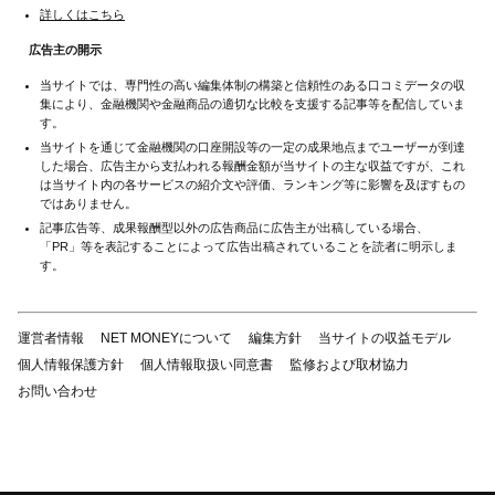
詳しくはこちら
広告主の開示
当サイトでは、専門性の高い編集体制の構築と信頼性のある口コミデータの収
集により、金融機関や金融商品の適切な比較を支援する記事等を配信していま
す。
当サイトを通じて金融機関の口座開設等の一定の成果地点までユーザーが到達
した場合、広告主から支払われる報酬金額が当サイトの主な収益ですが、これ
は当サイト内の各サービスの紹介文や評価、ランキング等に影響を及ぼすもの
ではありません。
記事広告等、成果報酬型以外の広告商品に広告主が出稿している場合、
「PR」等を表記することによって広告出稿されていることを読者に明示しま
す。
運営者情報
NET MONEYについて
編集方針
当サイトの収益モデル
個人情報保護方針
個人情報取扱い同意書
監修および取材協力
お問い合わせ