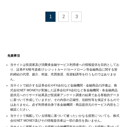
1
2
3
免責事項
当サイトは投資家及び消費者金融サービス利用者への情報提供を目的としてお
り、証券/FX/暗号資産/クレジットカード/カードローン等金融商品に関する契
約締結の代理、媒介、斡旋、売買推奨、投資勧誘等を行うものではありませ
ん。
当サイトで紹介する証券会社やFX会社など金融機関・金融商品の評価は、株
式会社NET MONEYが実施した証券会社/FX会社など各金融機関・各金融商品
提供元へのリサーチ結果及び投資家アンケート調査の結果である客観的データ
に基づいて作成していますが、その内容の正確性、信頼性等を保証するもので
はありません。必ず利用者自身で各金融機関・商品提供元のサービス内容をご
確認ください。
当サイトで掲載している情報に基づいて被ったいかなる損害についても、株式
会社NET MONEY及びその情報提供者は一切の責任を負いません。
当サイトに掲載されている情報は金融機関各社の提供している情報に基づいて