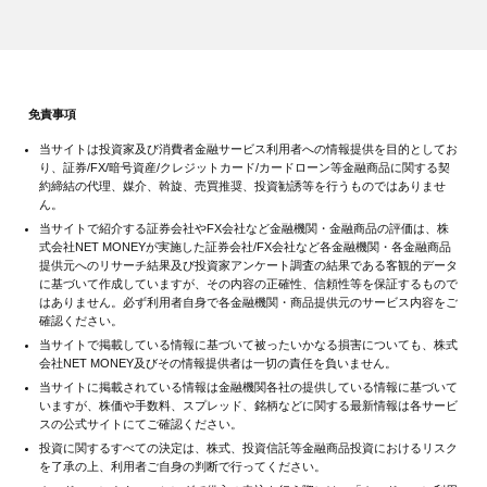
免責事項
当サイトは投資家及び消費者金融サービス利用者への情報提供を目的としてお
り、証券/FX/暗号資産/クレジットカード/カードローン等金融商品に関する契
約締結の代理、媒介、斡旋、売買推奨、投資勧誘等を行うものではありませ
ん。
当サイトで紹介する証券会社やFX会社など金融機関・金融商品の評価は、株
式会社NET MONEYが実施した証券会社/FX会社など各金融機関・各金融商品
提供元へのリサーチ結果及び投資家アンケート調査の結果である客観的データ
に基づいて作成していますが、その内容の正確性、信頼性等を保証するもので
はありません。必ず利用者自身で各金融機関・商品提供元のサービス内容をご
確認ください。
当サイトで掲載している情報に基づいて被ったいかなる損害についても、株式
会社NET MONEY及びその情報提供者は一切の責任を負いません。
当サイトに掲載されている情報は金融機関各社の提供している情報に基づいて
いますが、株価や手数料、スプレッド、銘柄などに関する最新情報は各サービ
スの公式サイトにてご確認ください。
投資に関するすべての決定は、株式、投資信託等金融商品投資におけるリスク
を了承の上、利用者ご自身の判断で行ってください。