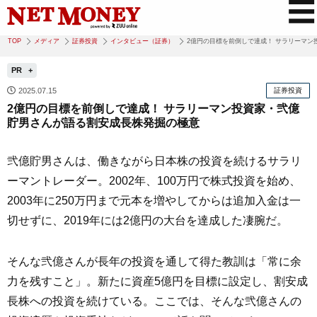
TOP
メディア
証券投資
インタビュー（証券）
2億円の目標を前倒しで達成！ サラリーマ
PR
2025.07.15
証券投資
2億円の目標を前倒しで達成！ サラリーマン投資家・弐億
貯男さんが語る割安成長株発掘の極意
弐億貯男さんは、働きながら日本株の投資を続けるサラリ
ーマントレーダー。2002年、100万円で株式投資を始め、
2003年に250万円まで元本を増やしてからは追加入金は一
切せずに、2019年には2億円の大台を達成した凄腕だ。
そんな弐億さんが長年の投資を通して得た教訓は「常に余
力を残すこと」。新たに資産5億円を目標に設定し、割安成
長株への投資を続けている。ここでは、そんな弐億さんの