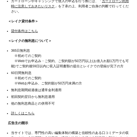
カードローンやキャッシングで借入の申込を行う際には、「
カードローン利用
時に注意しておきたいリスク
」を了承の上、利用者ご自身の判断で行ってくだ
さい。
＜レイク貸付条件＞
貸付条件はこちら
＜レイクの無利息について＞
365日無利息
※初めてのご契約
※Webでお申込み・ご契約、ご契約額が50万円以上(お借入れ額1万円でも可
能)でご契約後59日以内に収入証明書類の提出とレイクでの登録が完了の方
60日間無利息
※初めてのご契約
※Webお申込み、ご契約額が50万円未満の方
無利息期間経過後は通常金利適用
初回契約翌日から無利息適用
他の無利息商品との併用不可
詳しくはこちら
広告主の開示
当サイトでは、専門性の高い編集体制の構築と信頼性のある口コミデータの収