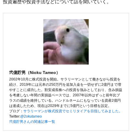
投資遍歴や投資手法などについて話を聞いていく。
弐億貯男（Nioku Tameo）
2002年10月に株式投資を開始。サラリーマンとして働きながら投資を
続け、2019年には元本の250万円を追加入金を一切せずに2億円まで増
やすことに成功した。割安成長株への投資を強みとしており、含み損益
を考慮しない年間の実損益ベースでは、2007年以外はずっと前年比プ
ラスの成績を維持している。ハンドルネームにもなっている資産2億円
は達成したため、現在は2029年までに5億円という目標を設定。
ブログ：
サラリーマンが株式投資でセミリタイアを目指してみました。
Twitter:
@2okutameo
弐億貯男さんの関連記事一覧