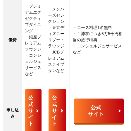
・プレミ
・メンバ
アムエグ
ーズセレ
ゼクティ
クション
ブダイニ
・東京デ
・コース料理1名無料
ング
ィズニー
・１滞在につき5万5千円相
・銀座プ
優待
リゾート
当の旅行特典
レミアム
ラウンジ
・コンシェルジュサービス
ラウンジ
・JCBプ
など
・コンシ
レミアム
ェルジュ
ステイプ
サービス
ランなど
など
公
公
式
式
公式
申し込
サ
サ
サイト
み
イ
イ
ト
ト