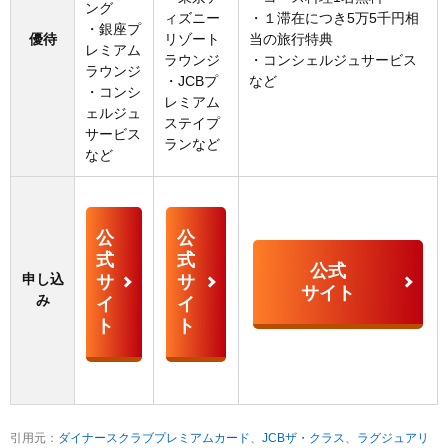
ング
ィズニー
・１滞在につき5万5千円相
・銀座プ
優待
リゾート
当の旅行特典
レミアム
ラウンジ
・コンシェルジュサービス
ラウンジ
・JCBプ
など
・コンシ
レミアム
ェルジュ
ステイプ
サービス
ランなど
など
公
公
式
式
公式
申し込
サ
サ
サイト
み
イ
イ
ト
ト
引用元：
ダイナースクラブプレミアムカード
、
JCBザ・クラス
、
ラグジュアリ