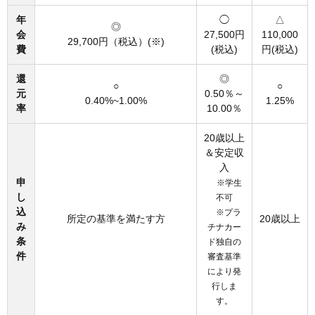
年
◯
△
◎
会
27,500円
110,000
29,700円（税込）(※)
費
(税込)
円(税込)
還
◎
○
○
元
0.50％～
0.40%~1.00%
1.25%
率
10.00％
20歳以上
＆安定収
入
申
※学生
し
不可
込
※プラ
所定の基準を満たす方
20歳以上
み
チナカー
条
ド独自の
件
審査基準
により発
行しま
す。