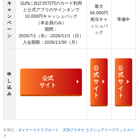
キ
以内に合計20万円のカード利用
最大
ャ
と公式アプリのサインオンで
66,000円
ン
10,000円キャッシュバック
相当キャ
準備中
ペ
（本会員のみ）
ッシュバ
ー
期間：
ック
ン
2026/7/1（水）-2026/11/1（日）
入会期限：2026/11/30（月）
公
公
申
式
式
公式
し
サ
サ
サイト
込
イ
イ
み
ト
ト
引用元：
ダイナースクラブカード
、
JCBプラチナ
,
ラグジュアリーブラックカー
ド