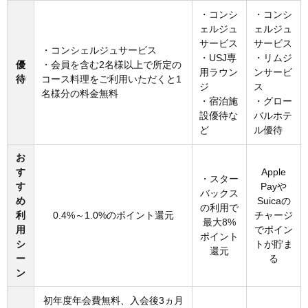
・コンシ
・コンシ
ェルジュ
ェルジュ
サービス
サービス
・コンシェルジュサービス
・USJ専
・リムジ
優
・会員を含む2名様以上で所定の
用ラウン
ンサービ
待
コース料理をご利用いただくと1
ジ
ス
名様分の料金無料
・宿泊施
・グロー
設優待な
バルホテ
ど
ル優待
お
す
Apple
・スター
す
Payや
バックス
め
Suicaの
の利用で
利
0.4%～1.0%のポイント還元
チャージ
最大8%
用
でポイン
ポイント
シ
トが貯ま
還元
ー
る
ン
初年度年会費無料、入会後3ヵ月