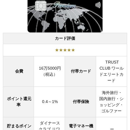
カード評価
★★★★★
TRUST
16万5000円
CLUB ワール
会費
付帯カード
（税込）
ドエリートカ
ード
海外旅行・
ポイント還元
国内旅行・シ
0.4～1%
付帯保険
率
ョッピング・
ゴルファー
ダイナース
貯まるポイン
電子マネー機
クラブ リワ
ー