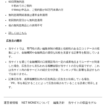
60日間無利息
※初めてのご契約
※Webお申込み、ご契約額が50万円未満の方
無利息期間経過後は通常金利適用
初回契約翌日から無利息適用
他の無利息商品との併用不可
詳しくはこちら
広告主の開示
当サイトでは、専門性の高い編集体制の構築と信頼性のある口コミデータの収
集により、金融機関や金融商品の適切な比較を支援する記事等を配信していま
す。
当サイトを通じて金融機関の口座開設等の一定の成果地点までユーザーが到達
した場合、広告主から支払われる報酬金額が当サイトの主な収益ですが、これ
は当サイト内の各サービスの紹介文や評価、ランキング等に影響を及ぼすもの
ではありません。
記事広告等、成果報酬型以外の広告商品に広告主が出稿している場合、
「PR」等を表記することによって広告出稿されていることを読者に明示しま
す。
運営者情報
NET MONEYについて
編集方針
当サイトの収益モデル