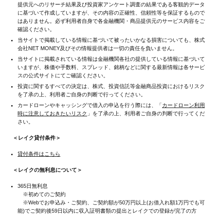
提供元へのリサーチ結果及び投資家アンケート調査の結果である客観的データ
に基づいて作成していますが、その内容の正確性、信頼性等を保証するもので
はありません。必ず利用者自身で各金融機関・商品提供元のサービス内容をご
確認ください。
当サイトで掲載している情報に基づいて被ったいかなる損害についても、株式
会社NET MONEY及びその情報提供者は一切の責任を負いません。
当サイトに掲載されている情報は金融機関各社の提供している情報に基づいて
いますが、株価や手数料、スプレッド、銘柄などに関する最新情報は各サービ
スの公式サイトにてご確認ください。
投資に関するすべての決定は、株式、投資信託等金融商品投資におけるリスク
を了承の上、利用者ご自身の判断で行ってください。
カードローンやキャッシングで借入の申込を行う際には、「
カードローン利用
時に注意しておきたいリスク
」を了承の上、利用者ご自身の判断で行ってくだ
さい。
＜レイク貸付条件＞
貸付条件はこちら
＜レイクの無利息について＞
365日無利息
※初めてのご契約
※Webでお申込み・ご契約、ご契約額が50万円以上(お借入れ額1万円でも可
能)でご契約後59日以内に収入証明書類の提出とレイクでの登録が完了の方