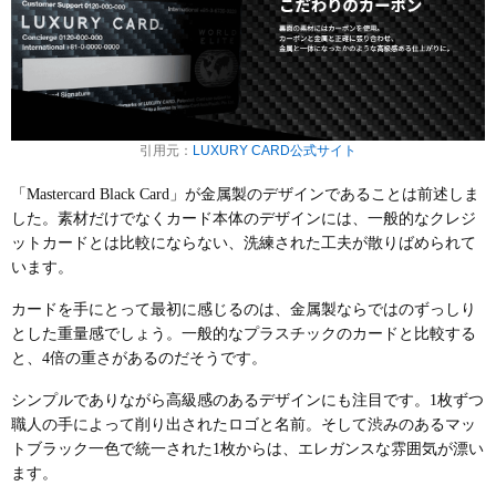
引用元：
LUXURY CARD公式サイト
「Mastercard Black Card」が金属製のデザインであることは前述しま
した。素材だけでなくカード本体のデザインには、一般的なクレジ
ットカードとは比較にならない、洗練された工夫が散りばめられて
います。
カードを手にとって最初に感じるのは、
金属製ならではのずっしり
とした重量感
でしょう。一般的なプラスチックのカードと比較する
と、4倍の重さがあるのだそうです。
シンプルでありながら高級感のあるデザインにも注目です。
1枚ずつ
職人の手によって削り出されたロゴと名前
。そして渋みのある
マッ
トブラック一色で統一
された1枚からは、エレガンスな雰囲気が漂い
ます。