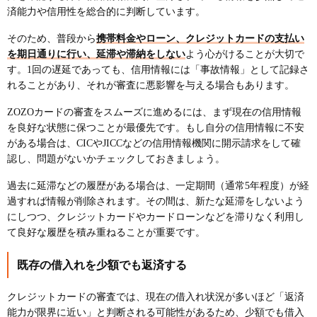
済能力や信用性を総合的に判断しています。
そのため、普段から
携帯料金やローン、クレジットカードの支払い
を期日通りに行い、延滞や滞納をしない
よう心がけることが大切で
す。1回の遅延であっても、信用情報には「事故情報」として記録さ
れることがあり、それが審査に悪影響を与える場合もあります。
ZOZOカードの審査をスムーズに進めるには、まず現在の信用情報
を良好な状態に保つことが最優先です。もし自分の信用情報に不安
がある場合は、CICやJICCなどの信用情報機関に開示請求をして確
認し、問題がないかチェックしておきましょう。
過去に延滞などの履歴がある場合は、一定期間（通常5年程度）が経
過すれば情報が削除されます。その間は、新たな延滞をしないよう
にしつつ、クレジットカードやカードローンなどを滞りなく利用し
て良好な履歴を積み重ねることが重要です。
既存の借入れを少額でも返済する
クレジットカードの審査では、現在の借入れ状況が多いほど「返済
能力が限界に近い」と判断される可能性があるため、少額でも借入