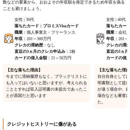
数などの要素から、おおよその年収額を推定できるため年収を偽る
ことも避けましょう。
女性 | 30代
女性 | 40代
落ちたカード：プロミスVisaカード
落ちたカード
職業
：個人事業主・フリーランス
職業
：会社
年収
：201～300万円
年収
：201～
クレカの滞納歴
：なし
クレカの滞
直近の3ヵ月のクレカ申込み
：2枚
直近の3ヵ月
カードの借入金額
：21～50万円
カードの借
【主な落ちた理由】
【主な落ちた理由
今までに滞納履歴もなく、ブラックリストに
自分自身としては
も入ってはいないと思いますが、考えられる
明書類として提出
こととすれば収入証明書の未提出であったこ
が違う場合や、銀
とが原因だと思います
場合なども審査に
た。
クレジットヒストリーに傷がある