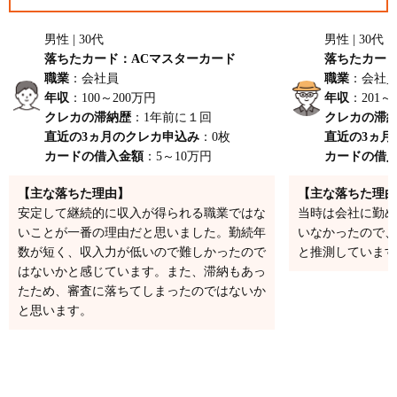
男性 | 30代
男性 | 30代
落ちたカード：ACマスターカード
落ちたカード：
職業
：会社員
職業
：会社
年収
：100～200万円
年収
：201～
クレカの滞納歴
：1年前に１回
クレカの滞
直近の3ヵ月のクレカ申込み
：0枚
直近の3ヵ月
カードの借入金額
：5～10万円
カードの借
【主な落ちた理由】
【主な落ちた理由
安定して継続的に収入が得られる職業ではな
当時は会社に勤め
いことが一番の理由だと思いました。勤続年
いなかったので、
数が短く、収入力が低いので難しかったので
と推測しています
はないかと感じています。また、滞納もあっ
たため、審査に落ちてしまったのではないか
と思います。