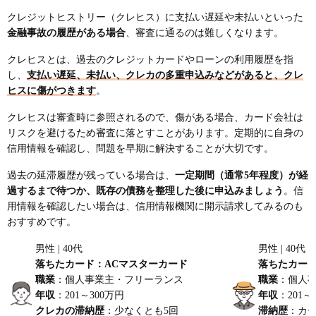
クレジットヒストリー（クレヒス）に支払い遅延や未払いといった
金融事故の履歴がある場合
、審査に通るのは難しくなります。
クレヒスとは、過去のクレジットカードやローンの利用履歴を指
し、
支払い遅延、未払い、クレカの多重申込みなどがあると、クレ
ヒスに傷がつきます
。
クレヒスは審査時に参照されるので、傷がある場合、カード会社は
リスクを避けるため審査に落とすことがあります。定期的に自身の
信用情報を確認し、問題を早期に解決することが大切です。
過去の延滞履歴が残っている場合は、
一定期間（通常5年程度）が経
過するまで待つか、既存の債務を整理した後に申込みましょう
。信
用情報を確認したい場合は、信用情報機関に開示請求してみるのも
おすすめです。
男性 | 40代
男性 | 40代
落ちたカード：ACマスターカード
落ちたカード
職業
：個人事業主・フリーランス
職業
：個人
年収
：201～300万円
年収
：201～
クレカの滞納歴
：少なくとも5回
滞納歴
：カ