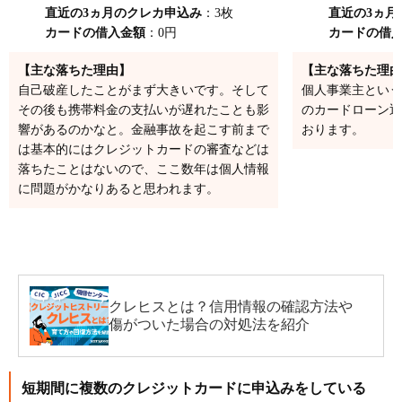
直近の3ヵ月のクレカ申込み
：3枚
直近の3ヵ月
カードの借入金額
：0円
カードの借
【主な落ちた理由】
【主な落ちた理由
自己破産したことがまず大きいです。そして
個人事業主という
その後も携帯料金の支払いが遅れたことも影
のカードローン返
響があるのかなと。金融事故を起こす前まで
おります。
は基本的にはクレジットカードの審査などは
落ちたことはないので、ここ数年は個人情報
に問題がかなりあると思われます。
クレヒスとは？信用情報の確認方法や
傷がついた場合の対処法を紹介
短期間に複数のクレジットカードに申込みをしている