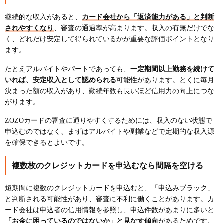
継続的な収入があると、
カード会社から「返済能力がある」と判断
されやすくなり
、審査の通過率が高まります。収入の有無だけでな
く、どれだけ安定して得られているかが重要な評価ポイントとなり
ます。
たとえアルバイトやパートであっても、
一定期間以上勤務を続けて
いれば、安定収入として認められる
可能性があります。とくに毎月
決まった額の収入があり、勤続年数も長いほど信用力の向上につな
がります。
ZOZOカードの審査に通りやすくするためには、収入のない状態で
申込むのではなく、まずはアルバイトや副業などで定期的な収入源
を確保できるとよいです。
複数枚のクレジットカードを申込むなら間隔を空ける
短期間に複数のクレジットカードを申込むと、「申込みブラック」
と判断される可能性があり、審査に不利に働くことがあります。カ
ード会社は申込者の信用情報を参照し、申込件数があまりに多いと
「お金に困っているのではないか」と見なす傾向
があるためです。