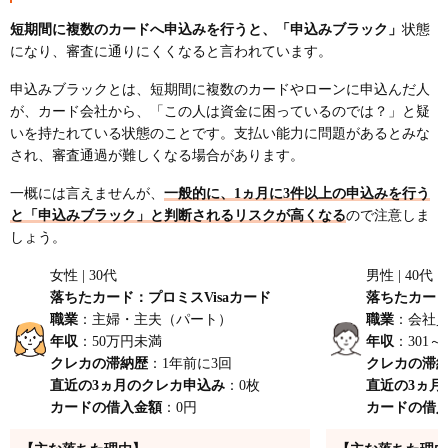
短期間に複数のカードへ申込みを行うと、「申込みブラック」
状態
になり、審査に通りにくくなると言われています。
申込みブラックとは、短期間に複数のカードやローンに申込んだ人
が、カード会社から、「この人は資金に困っているのでは？」と疑
いを持たれている状態のことです。支払い能力に問題があるとみな
され、審査通過が難しくなる場合があります。
一概には言えませんが、
一般的に、1ヵ月に3件以上の申込みを行う
と「申込みブラック」と判断されるリスクが高くなる
ので注意しま
しょう。
女性 | 30代
男性 | 40代
落ちたカード：プロミスVisaカード
落ちたカード
職業
：主婦・主夫（パート）
職業
：会社
年収
：50万円未満
年収
：301～
クレカの滞納歴
：1年前に3回
クレカの滞
直近の3ヵ月のクレカ申込み
：0枚
直近の3ヵ月
カードの借入金額
：0円
カードの借