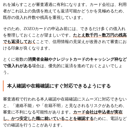
れを減らすことが審査通過に有利になります。カード会社は、利用
者がこれ以上の負債を抱えても返済可能かどうかを見極めるため、
既存の借入れ件数や残高を重視しています。
そのため、ZOZOカードの申込み前には、できるだけ多くの借入れ
を整理しておくことが望ましいです。
たとえ数千円～数万円の残高
でも返済しておく
ことで、信用情報の見栄えが改善されて審査にお
ける印象が良くなります。
とくに複数の
消費者金融やクレジットカードのキャッシング枠など
で借入れがある
場合は、優先的に返済を進めておくとよいでしょ
う。
本人確認や在籍確認にすぐ対応できるようにする
審査過程で行われる本人確認や在籍確認にスムーズに対応できない
と、「連絡不能」や「在籍不明」と見なされるリスクがあるため、
審査に不利になる可能性があります。
カード会社は申込者が実在
し、かつ安定した職に就いていることを確認する
ために、電話など
での確認を行うことがあります。