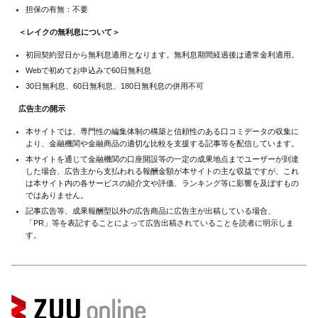
担保の有無：不要
＜レイクの無利息について＞
初回契約翌日から無利息適用となります。無利息期間経過後は通常金利適用。
Webで初めてお申込みで60日無利息
30日無利息、60日無利息、180日無利息の併用不可
広告主の開示
本サイトでは、専門性の編集体制の構築と信頼性のある口コミデータの収集に
より、金融機関や金融商品の適切な比較を支援する記事等を配信しています。
本サイトを通じて金融機関の口座開設等の一定の成果地点までユーザーが到達
した場合、広告主から支払われる報酬金額が本サイトの主な収益ですが、これ
は本サイト内の各サービスの紹介文や評価、ランキング等に影響を及ぼすもの
ではありません。
記事広告等、成果報酬型以外の広告商品に広告主が出稿している場合、
「PR」等を表記することによって広告出稿されていることを読者に明示しま
す。