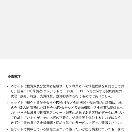
免責事項
本サイトは投資家及び消費者金融サービス利用者への情報提供を目的としてお
り、証券/FX/暗号資産/クレジットカード/カードローン等に関する契約締結の
代理、媒介、斡旋、売買推奨、投資勧誘等を行うものではありません。
本サイトで紹介する証券会社やFX会社など金融機関・金融商品の評価は、株
式会社ZUUが実施した証券会社/FX会社など各金融機関・各金融商品提供元へ
のリサーチ結果及び投資家アンケート調査の結果である客観的データに基づい
て作成していますが、その内容の正確性、信頼性等を保証するものではなく、
必ず利用者自身で各金融機関・商品提供元のサービス内容をご確認ください。
当サイトで掲載している情報に基づいて被ったいかなる損害についても、株式