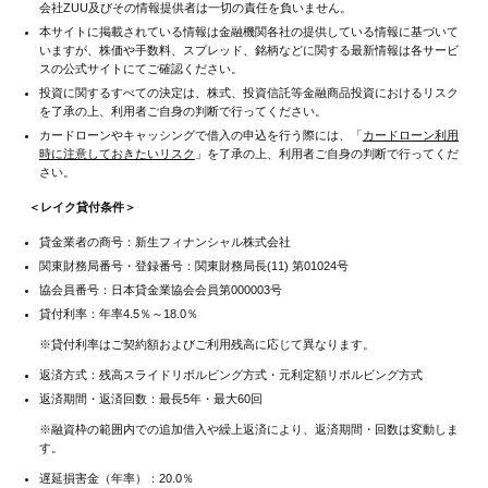
会社ZUU及びその情報提供者は一切の責任を負いません。
本サイトに掲載されている情報は金融機関各社の提供している情報に基づいて
いますが、株価や手数料、スプレッド、銘柄などに関する最新情報は各サービ
スの公式サイトにてご確認ください。
投資に関するすべての決定は、株式、投資信託等金融商品投資におけるリスク
を了承の上、利用者ご自身の判断で行ってください。
カードローンやキャッシングで借入の申込を行う際には、「
カードローン利用
時に注意しておきたいリスク
」を了承の上、利用者ご自身の判断で行ってくだ
さい。
＜レイク貸付条件＞
貸金業者の商号：新生フィナンシャル株式会社
関東財務局番号・登録番号：関東財務局長(11) 第01024号
協会員番号：日本貸金業協会会員第000003号
貸付利率：年率4.5％～18.0％
※貸付利率はご契約額およびご利用残高に応じて異なります。
返済方式：残高スライドリボルビング方式・元利定額リボルビング方式
返済期間・返済回数：最長5年・最大60回
※融資枠の範囲内での追加借入や繰上返済により、返済期間・回数は変動しま
す。
遅延損害金（年率）：20.0％