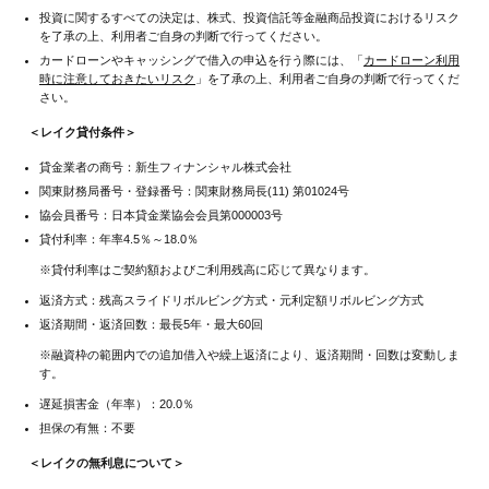
投資に関するすべての決定は、株式、投資信託等金融商品投資におけるリスク
を了承の上、利用者ご自身の判断で行ってください。
カードローンやキャッシングで借入の申込を行う際には、「
カードローン利用
時に注意しておきたいリスク
」を了承の上、利用者ご自身の判断で行ってくだ
さい。
＜レイク貸付条件＞
貸金業者の商号：新生フィナンシャル株式会社
関東財務局番号・登録番号：関東財務局長(11) 第01024号
協会員番号：日本貸金業協会会員第000003号
貸付利率：年率4.5％～18.0％
※貸付利率はご契約額およびご利用残高に応じて異なります。
返済方式：残高スライドリボルビング方式・元利定額リボルビング方式
返済期間・返済回数：最長5年・最大60回
※融資枠の範囲内での追加借入や繰上返済により、返済期間・回数は変動しま
す。
遅延損害金（年率）：20.0％
担保の有無：不要
＜レイクの無利息について＞