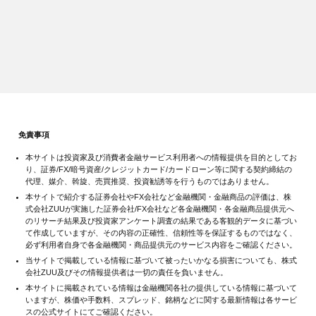
免責事項
本サイトは投資家及び消費者金融サービス利用者への情報提供を目的としてお
り、証券/FX/暗号資産/クレジットカード/カードローン等に関する契約締結の
代理、媒介、斡旋、売買推奨、投資勧誘等を行うものではありません。
本サイトで紹介する証券会社やFX会社など金融機関・金融商品の評価は、株
式会社ZUUが実施した証券会社/FX会社など各金融機関・各金融商品提供元へ
のリサーチ結果及び投資家アンケート調査の結果である客観的データに基づい
て作成していますが、その内容の正確性、信頼性等を保証するものではなく、
必ず利用者自身で各金融機関・商品提供元のサービス内容をご確認ください。
当サイトで掲載している情報に基づいて被ったいかなる損害についても、株式
会社ZUU及びその情報提供者は一切の責任を負いません。
本サイトに掲載されている情報は金融機関各社の提供している情報に基づいて
いますが、株価や手数料、スプレッド、銘柄などに関する最新情報は各サービ
スの公式サイトにてご確認ください。