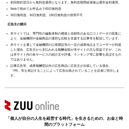
初回契約翌日から無利息適用となります。無利息期間経過後は通常金利適用。
Webで初めてお申込みで60日無利息
30日無利息、60日無利息、180日無利息の併用不可
広告主の開示
本サイトでは、専門性の編集体制の構築と信頼性のある口コミデータの収集に
より、金融機関や金融商品の適切な比較を支援する記事等を配信しています。
本サイトを通じて金融機関の口座開設等の一定の成果地点までユーザーが到達
した場合、広告主から支払われる報酬金額が本サイトの主な収益ですが、これ
は本サイト内の各サービスの紹介文や評価、ランキング等に影響を及ぼすもの
ではありません。
記事広告等、成果報酬型以外の広告商品に広告主が出稿している場合、
「PR」等を表記することによって広告出稿されていることを読者に明示しま
す。
「個人が自分の人生を経営する時代」を生きるための、お金と時
間のプラットフォーム