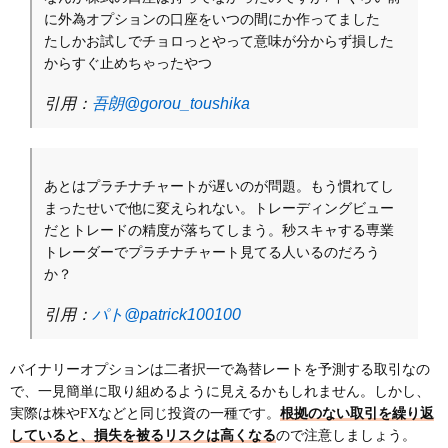
に外為オプションの口座をいつの間にか作ってました
たしかお試しでチョロっとやって意味が分からず損した
からすぐ止めちゃったやつ
引用：
吾朗@gorou_toushika
あとはプラチナチャートが遅いのが問題。もう慣れてし
まったせいで他に変えられない。トレーディングビュー
だとトレードの精度が落ちてしまう。秒スキャする専業
トレーダーでプラチナチャート見てる人いるのだろう
か？
引用：
パト@patrick100100
バイナリーオプションは二者択一で為替レートを予測する取引なの
で、一見簡単に取り組めるように見えるかもしれません。しかし、
実際は株やFXなどと同じ投資の一種です。
根拠のない取引を繰り返
していると、損失を被るリスクは高くなる
ので注意しましょう。