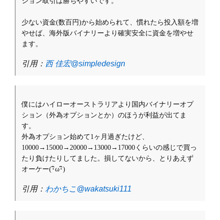
ション取引は勝ちやすいです。
少ない資金(数百円)から始められて、慣れたら投入額を増
やせば、海外版バイナリーより確実安全に資金を増やせ
ます。
引用：
西 佳宏@simpledesign
僕にはハイローオーストラリアより国内バイナリーオプ
ション（外為オプションとか）のほうが利益が出てま
す。
外為オプション始めて1ヶ月過ぎたけど、
10000→15000→20000→13000→17000くらいの感じで買っ
たり負けたりしてました。損してないから、とりあえず
オーケー(･ิω･ิ)
引用：
わかちこ@wakatsuki111