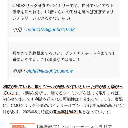
GMOクリック証券のバイナリーです。自分でペイアウト
倍率を決めれる。1.2倍くらいの価格を選べばほぼチャリ
ンチャリーンできるかな(｡･ω･｡)
引用：
nobo1978@nobo19783
暇すぎて先物眺めてるけど、プラチナチャート今までで1
番使いやすい。これタダなのは凄い！
引用：
eight@itaughtyouknow
利益が出ている、取引ツールが使いやすいといった声が多く挙がっ
ています
。相場を分析し、勝てるタイミングを狙って取引すれば、
初心者であっても利益を得られる可能性は十分あるでしょう。実際
に、GMOクリック証券のバイナリーオプションは還元率の高さに定
評があり、2023年8月時点の
還元率は94.21％
となっています。
【事業終了】ハイローオーストラリア