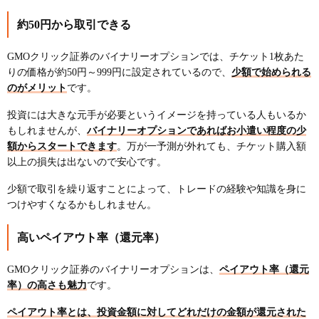
約50円から取引できる
GMOクリック証券のバイナリーオプションでは、チケット1枚あた
りの価格が約50円～999円に設定されているので、
少額で始められる
のがメリット
です。
投資には大きな元手が必要というイメージを持っている人もいるか
もしれませんが、
バイナリーオプションであればお小遣い程度の少
額からスタートできます
。万が一予測が外れても、チケット購入額
以上の損失は出ないので安心です。
少額で取引を繰り返すことによって、トレードの経験や知識を身に
つけやすくなるかもしれません。
高いペイアウト率（還元率）
GMOクリック証券のバイナリーオプションは、
ペイアウト率（還元
率）の高さも魅力
です。
ペイアウト率とは、投資金額に対してどれだけの金額が還元された