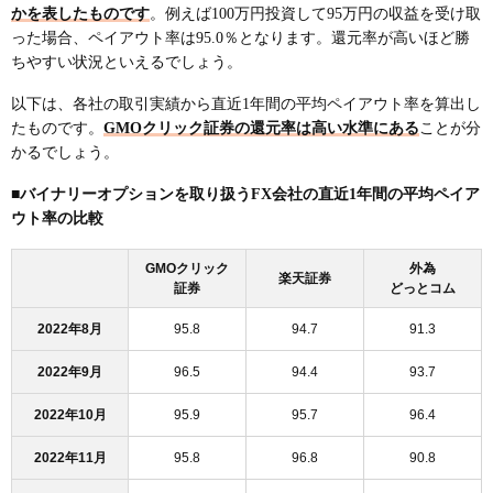
かを表したものです
。例えば100万円投資して95万円の収益を受け取
った場合、ペイアウト率は95.0％となります。還元率が高いほど勝
ちやすい状況といえるでしょう。
以下は、各社の取引実績から直近1年間の平均ペイアウト率を算出し
たものです。
GMOクリック証券の還元率は高い水準にある
ことが分
かるでしょう。
■バイナリーオプションを取り扱うFX会社の直近1年間の平均ペイア
ウト率の比較
GMOクリック
外為
楽天証券
証券
どっとコム
2022年8月
95.8
94.7
91.3
2022年9月
96.5
94.4
93.7
2022年10月
95.9
95.7
96.4
2022年11月
95.8
96.8
90.8