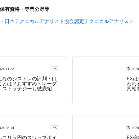
保有資格・専門分野等
・
日本テクニカルアナリスト協会認定テクニカルアナリスト
024.11.22
FX
2024
んなのシストレの評判・口
FX
ミとは？おすすめトレーダ
われ
・ストラテジーも徹底紹
真相
！
024.08.14
FX
2024
ルコリラ円のスワップポイ
FX