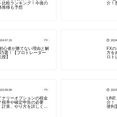
ト比較ランキング！今後の
介！
格推移も予想
024.07.19
FX
2024
X初心者が勝てない理由と解
FX
策5選！【プロトレーダー
方を
伝授】
ロト
は？
023.09.08
FX
2023
イナリーオプションの税金
LIN
？税率や確定申告の必要
介！
、計算、やり方を詳しく解
便利
！