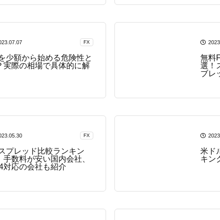
023.07.07
FX
2023
Xを少額から始める危険性と
無料
？実際の相場で具体的に解
選！
ブレ
023.05.30
FX
2023
Xスプレッド比較ランキン
米ド
！手数料が安い国内会社、
キン
T4対応の会社も紹介