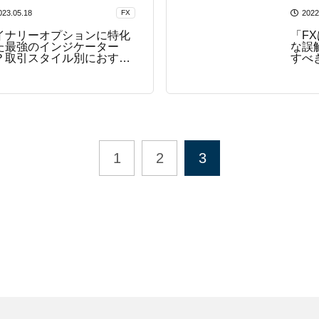
023.05.18
FX
2022
イナリーオプションに特化
「F
た最強のインジケーター
な誤
？取引スタイル別におすす
すべ
を紹介
1
2
3