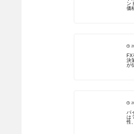
ン
価
2
F
決
が
2
バ
は
性
説