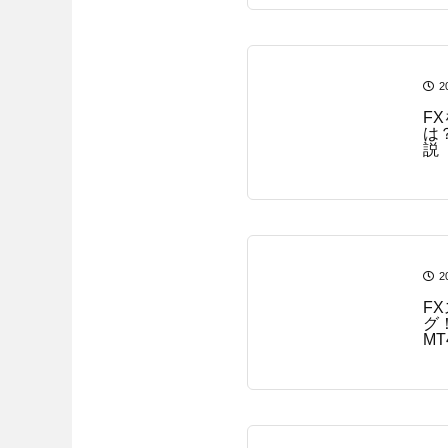
2
F
は
説
2
F
グ
M