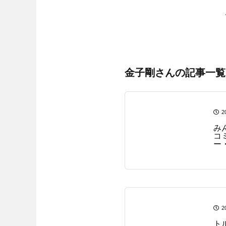
金子剛さんの記事一覧
2
み
コ
ー
介
2
ト