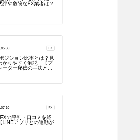
悪評や危険なFX業者は？
.05.08
FX
のポジション比率とは？見
わかりやすく解説！【プ
レーダー秘伝の手法と
】
.07.10
FX
E FXの評判・口コミを紹
【LINEアプリとの連動が
】