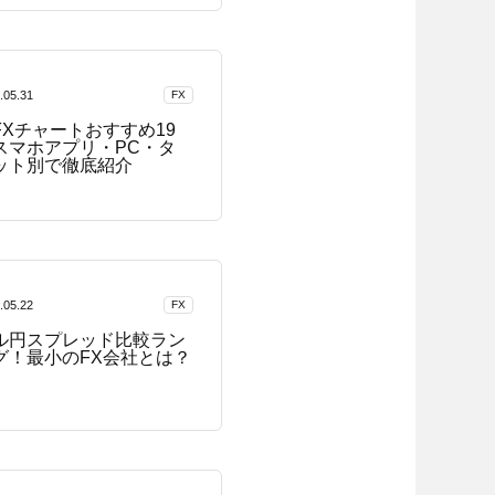
.05.31
FX
FXチャートおすすめ19
スマホアプリ・PC・タ
ット別で徹底紹介
.05.22
FX
ル円スプレッド比較ラン
グ！最小のFX会社とは？