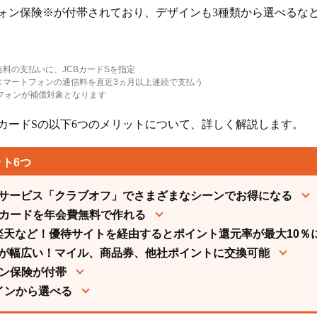
フォン保険※が付帯されており、デザインも3種類から選べるな
料の支払いに、JCBカードSを指定
スマートフォンの通信料を直近3ヵ月以上連続で支払う
フォンが補償対象となります
BカードSの以下6つのメリットについて、詳しく解説します。
ット6つ
サービス「クラブオフ」でさまざまなシーンでお得になる
Cカードを年会費無料で作れる
.jpや楽天など！優待サイトを経由するとポイント還元率が最大10％
が幅広い！マイル、商品券、他社ポイントに交換可能
ォン保険が付帯
インから選べる