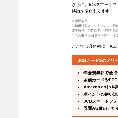
さらに、JCBスマート
特徴が多数あります。
※適用条件：
①補償対象スマートフォンの通信
②事故発生の時点で、補償対象
※購入後24ヵ月以内のスマート
ここでは具体的に、JC
JCBカードSのメリ
年会費無料で優待
家族カードやET
Amazon.co
ポイントの使い道
JCBスマートフ
券面が3種のデザ