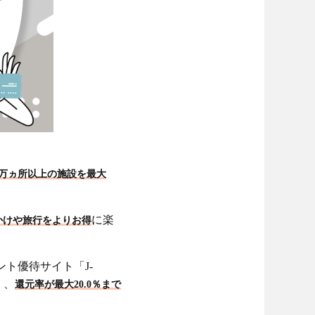
0万ヵ所以上の施設を最大
に楽
かけや旅行をよりお得
ント優待サイト「J-
、、
還元率が最大20.0％まで