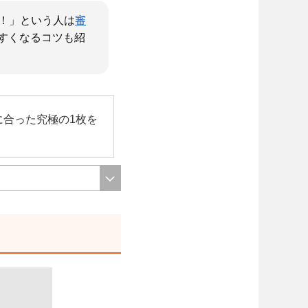
い！」という人は
審
すくなるコツも紹
に合った究極の1枚を