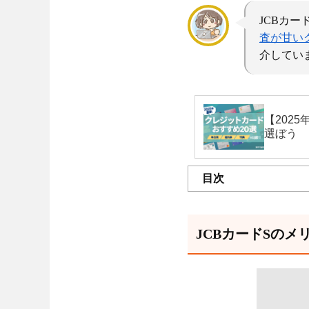
JCBカ
査が甘い
介してい
【202
選ぼう
目次
JCBカードSのメ