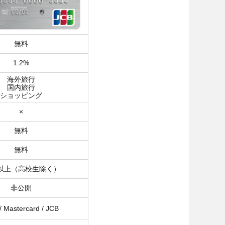
無料
1.2%
海外旅行
国内旅行
ショッピング
×
無料
無料
歳以上（高校生除く）
非公開
/ Mastercard / JCB