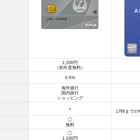
2,200円
）
（初年度無料）
0.5%
海外旅行
国内旅行
ショッピング
×
17時まで
◯
無料
◯
1,100円