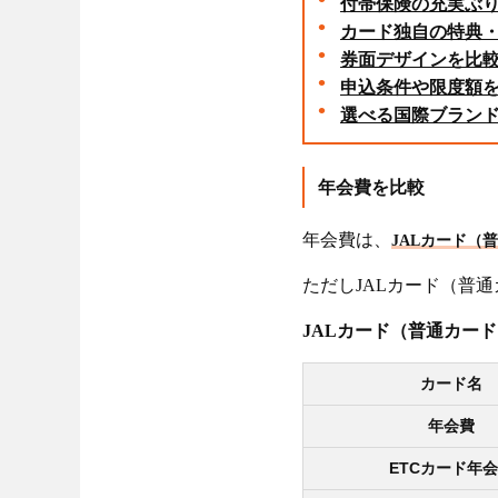
付帯保険の充実ぶ
カード独自の特典
券面デザインを比
申込条件や限度額
選べる国際ブラン
年会費を比較
年会費は、
JALカード（
ただしJALカード（普
JALカード（普通カー
カード名
年会費
ETCカード年