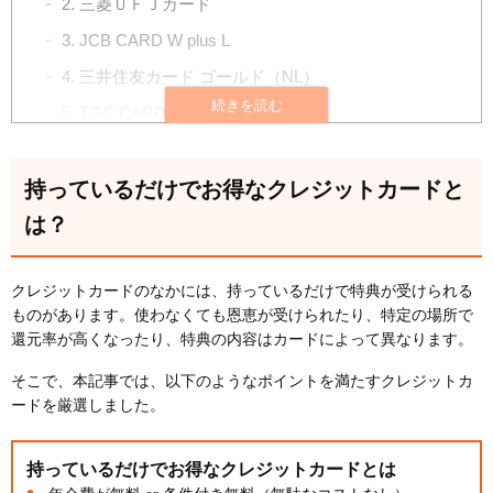
2. 三菱ＵＦＪカード
3. JCB CARD W plus L
4. 三井住友カード ゴールド（NL）
5. TGC CARD
6. 楽天カード
7. 東急カード
持っているだけでお得なクレジットカードと
は？
8. イオンカード（WAON一体型）
9. dカード GOLD
クレジットカードのなかには、持っているだけで特典が受けられる
10. ACマスターカード
ものがあります。使わなくても恩恵が受けられたり、特定の場所で
11. ライフカード
還元率が高くなったり、特典の内容はカードによって異なります。
12. セゾンコバルト・ビジネス・アメリカン・エキ
そこで、本記事では、以下のようなポイントを満たすクレジットカ
スプレス®・カード
ードを厳選しました。
おすすめのクレジットカードの選び方｜5つのポイン
ト
1. 年会費で比較する
持っているだけでお得なクレジットカードとは