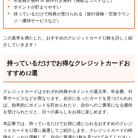
年会費が無料 or 条件付き無料（無駄なコストなし）
2. ポイントの還元率を確認する
ポイントが貯まりやすい
3. ライフスタイルに合わせて検討する
持っているだけで特典が受けられる（旅行保険・空港ラウン
ジ・優待サービスなど）
4. 付帯する保険の内容を確認する
5. ETCカードが必要かどうか
この基準を満たした、おすすめのクレジットカード12枚を詳しく紹
持つだけでお得になるクレジットカードを選ぶなら
介していきます！
入会キャンペーンをチェック
持っているだけでお得なクレジットカードについて
持っているだけでお得なクレジットカードお
よくある質問
日本で一番使えるクレジットカードの種類は？
すすめ12選
クレジットカードは何枚持つのが普通？
クレジットカードはそれぞれ特典やポイントの還元率、年会費、付
クレジットカードと現金はどっちがお得？
帯サービスなどが異なります。自分に合ったカードを見つけられれ
おすすめのクレジットカードをチェックしてお得に
ば、効率的にポイントを貯められたり、自分へのご褒美になる優待
買い物をしよう
を受けられたりと、日々の暮らしをお得に楽しめます。
本記事では、持っているだけでお得に感じられるおすすめのクレジ
ットカードを12選に厳選してご紹介します。クレジットカードの特
徴をしっかり理解して、自分に最適な1枚を見つけてみてください。