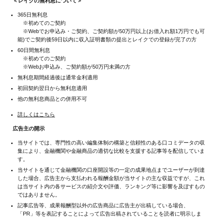
＜レイクの無利息について＞
365日無利息
※初めてのご契約
※Webでお申込み・ご契約、ご契約額が50万円以上(お借入れ額1万円でも可
能)でご契約後59日以内に収入証明書類の提出とレイクでの登録が完了の方
60日間無利息
※初めてのご契約
※Webお申込み、ご契約額が50万円未満の方
無利息期間経過後は通常金利適用
初回契約翌日から無利息適用
他の無利息商品との併用不可
詳しくはこちら
広告主の開示
当サイトでは、専門性の高い編集体制の構築と信頼性のある口コミデータの収
集により、金融機関や金融商品の適切な比較を支援する記事等を配信していま
す。
当サイトを通じて金融機関の口座開設等の一定の成果地点までユーザーが到達
した場合、広告主から支払われる報酬金額が当サイトの主な収益ですが、これ
は当サイト内の各サービスの紹介文や評価、ランキング等に影響を及ぼすもの
ではありません。
記事広告等、成果報酬型以外の広告商品に広告主が出稿している場合、
「PR」等を表記することによって広告出稿されていることを読者に明示しま