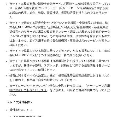
当サイトは投資家及び消費者金融サービス利用者への情報提供を目的としてお
り、証券/FX/暗号資産/クレジットカード/カードローン等金融商品に関する契
約締結の代理、媒介、斡旋、売買推奨、投資勧誘等を行うものではありませ
ん。
当サイトで紹介する証券会社やFX会社など金融機関・金融商品の評価は、株
式会社NET MONEYが実施した証券会社/FX会社など各金融機関・各金融商品
提供元へのリサーチ結果及び投資家アンケート調査の結果である客観的データ
に基づいて作成していますが、その内容の正確性、信頼性等を保証するもので
はありません。必ず利用者自身で各金融機関・商品提供元のサービス内容をご
確認ください。
当サイトで掲載している情報に基づいて被ったいかなる損害についても、株式
会社NET MONEY及びその情報提供者は一切の責任を負いません。
当サイトに掲載されている情報は金融機関各社の提供している情報に基づいて
いますが、株価や手数料、スプレッド、銘柄などに関する最新情報は各サービ
スの公式サイトにてご確認ください。
投資に関するすべての決定は、株式、投資信託等金融商品投資におけるリスク
を了承の上、利用者ご自身の判断で行ってください。
カードローンやキャッシングで借入の申込を行う際には、「
カードローン利用
時に注意しておきたいリスク
」を了承の上、利用者ご自身の判断で行ってくだ
さい。
＜レイク貸付条件＞
貸付条件はこちら