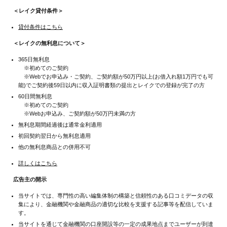
＜レイク貸付条件＞
貸付条件はこちら
＜レイクの無利息について＞
365日無利息
※初めてのご契約
※Webでお申込み・ご契約、ご契約額が50万円以上(お借入れ額1万円でも可
能)でご契約後59日以内に収入証明書類の提出とレイクでの登録が完了の方
60日間無利息
※初めてのご契約
※Webお申込み、ご契約額が50万円未満の方
無利息期間経過後は通常金利適用
初回契約翌日から無利息適用
他の無利息商品との併用不可
詳しくはこちら
広告主の開示
当サイトでは、専門性の高い編集体制の構築と信頼性のある口コミデータの収
集により、金融機関や金融商品の適切な比較を支援する記事等を配信していま
す。
当サイトを通じて金融機関の口座開設等の一定の成果地点までユーザーが到達