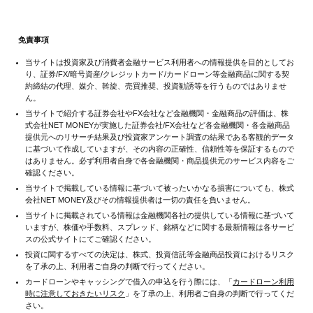
免責事項
当サイトは投資家及び消費者金融サービス利用者への情報提供を目的としてお
り、証券/FX/暗号資産/クレジットカード/カードローン等金融商品に関する契
約締結の代理、媒介、斡旋、売買推奨、投資勧誘等を行うものではありませ
ん。
当サイトで紹介する証券会社やFX会社など金融機関・金融商品の評価は、株
式会社NET MONEYが実施した証券会社/FX会社など各金融機関・各金融商品
提供元へのリサーチ結果及び投資家アンケート調査の結果である客観的データ
に基づいて作成していますが、その内容の正確性、信頼性等を保証するもので
はありません。必ず利用者自身で各金融機関・商品提供元のサービス内容をご
確認ください。
当サイトで掲載している情報に基づいて被ったいかなる損害についても、株式
会社NET MONEY及びその情報提供者は一切の責任を負いません。
当サイトに掲載されている情報は金融機関各社の提供している情報に基づいて
いますが、株価や手数料、スプレッド、銘柄などに関する最新情報は各サービ
スの公式サイトにてご確認ください。
投資に関するすべての決定は、株式、投資信託等金融商品投資におけるリスク
を了承の上、利用者ご自身の判断で行ってください。
カードローンやキャッシングで借入の申込を行う際には、「
カードローン利用
時に注意しておきたいリスク
」を了承の上、利用者ご自身の判断で行ってくだ
さい。