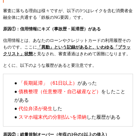
審査に落ちる理由は様々ですが、以下の3つはレイクを含む消費者金
融全体に共通する「鉄板のNG要因」です。
原因①：信用情報にキズ（事故歴・延滞歴）がある
信用情報とは、あなたのローンやクレジットカードの利用履歴その
ものです。ここに
「異動」という記録があると、いわゆる「ブラッ
クリスト」状態
と見なされ、審査通過はきわめて困難になります。
とくに、以下のような履歴があると要注意です。
●
「長期延滞」（61日以上）
があった
●
債務整理（任意整理・自己破産など）
をしたこと
がある
●
代位弁済が発生
した
●
スマホ端末代の分割払いを滞納
した履歴がある
原因②：総量規制オーバー（年収の3分の1以上の借入）