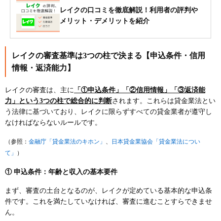
レイクの口コミを徹底解説！利用者の評判や
メリット・デメリットを紹介
レイクの審査基準は3つの柱で決まる【申込条件・信用
情報・返済能力】
レイクの審査は、主に
「①申込条件」「②信用情報」「③返済能
力」という3つの柱で総合的に判断
されます。これらは貸金業法とい
う法律に基づいており、レイクに限らずすべての貸金業者が遵守し
なければならないルールです。
金融庁「貸金業法のキホン」
日本貸金業協会「貸金業法につい
（参照：
、
て」
）
① 申込条件：年齢と収入の基本要件
まず、審査の土台となるのが、レイクが定めている基本的な申込条
件です。これを満たしていなければ、審査に進むことすらできませ
ん。