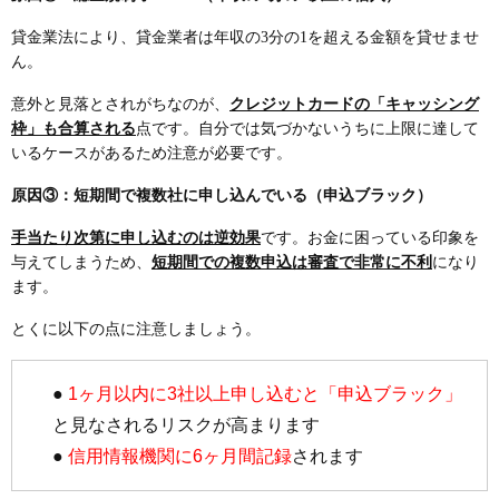
貸金業法により、貸金業者は年収の3分の1を超える金額を貸せませ
ん。
意外と見落とされがちなのが、
クレジットカードの「キャッシング
枠」も合算される
点です。自分では気づかないうちに上限に達して
いるケースがあるため注意が必要です。
原因③：短期間で複数社に申し込んでいる（申込ブラック）
手当たり次第に申し込むのは逆効果
です。お金に困っている印象を
与えてしまうため、
短期間での複数申込は審査で非常に不利
になり
ます。
とくに以下の点に注意しましょう。
●
1ヶ月以内に3社以上申し込むと「申込ブラック」
と見なされるリスクが高まります
●
信用情報機関に6ヶ月間記録
されます