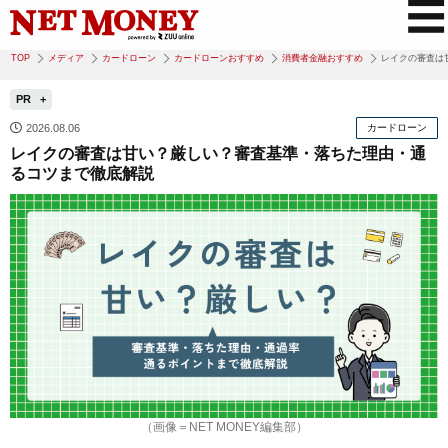
TOP
メディア
カードローン
カードローンおすすめ
消費者金融おすすめ
レイクの審査は
PR
2026.08.06
カードローン
レイクの審査は甘い？厳しい？審査基準・落ちた理由・通
るコツまで徹底解説
（画像＝NET MONEY編集部）