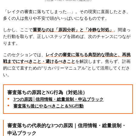
「レイクの審査に落ちてしまった…」。その現実に直面したとき、
多くの人は焦りや不安で頭がいっぱいになるものです。
しかし、ここで
重要なのは「原因分析」と「冷静な対処」
。間違っ
た行動を取らず、正しいステップを踏めば、次のチャンスにつなが
ります。
このセクションでは、
レイクの審査に落ちる典型的な理由と、再挑
戦までにすべきこと・避けるべきこと
を解説します。焦らず、計画
的に立て直すための“リカバリーマニュアル”として活用してくださ
い。
審査落ちの原因とNG行為（対処法）
3つの原因│信用情報・総量規制・申込ブラック
審査落ち後にやるべきこと＆NG行動
審査落ちの代表的な3つの原因｜信用情報・総量規制・
申込ブラック