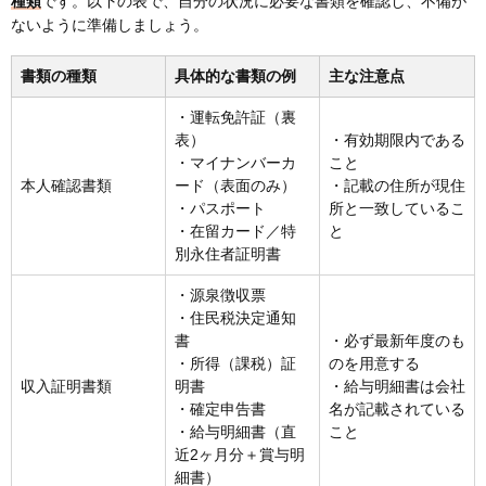
種類
です。以下の表で、自分の状況に必要な書類を確認し、不備が
ないように準備しましょう。
書類の種類
具体的な書類の例
主な注意点
・運転免許証（裏
表）
・有効期限内である
・マイナンバーカ
こと
本人確認書類
ード（表面のみ）
・記載の住所が現住
・パスポート
所と一致しているこ
・在留カード／特
と
別永住者証明書
・源泉徴収票
・住民税決定通知
書
・必ず最新年度のも
・所得（課税）証
のを用意する
収入証明書類
明書
・給与明細書は会社
・確定申告書
名が記載されている
・給与明細書（直
こと
近2ヶ月分＋賞与明
細書）