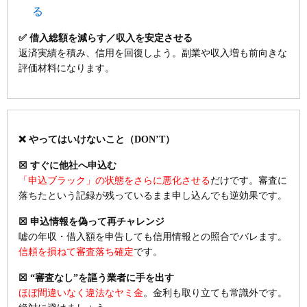
る
✅ 借入総額を減らす／収入を安定させる
返済実績を積み、信用を回復しよう。副業や収入増も前向きな
評価材料になります。
❌ やってはいけないこと（DON’T）
☒ すぐに他社へ申込む
「申込ブラック」の状態をさらに悪化させる
だけです。審査に
落ちたという記録が残っているまま申し込んでも逆効果です。
☒ 申込情報を偽って再チャレンジ
嘘の年収・借入額を申告しても信用情報との照合でバレます。
信頼を損ねて審査落ち確定
です。
☒ “審査なし”を謳う業者に手を出す
ほぼ間違いなく違法なヤミ金
。金利も取り立ても常識外です。