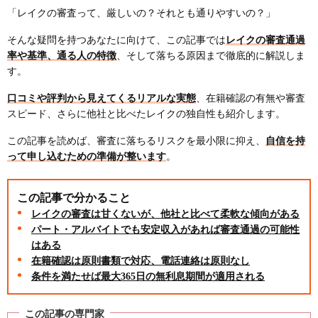
「レイクの審査って、厳しいの？それとも通りやすいの？」
そんな疑問を持つあなたに向けて、この記事では
レイクの審査通過
率や基準、通る人の特徴
、そして落ちる原因まで徹底的に解説しま
す。
口コミや評判から見えてくるリアルな実態
、在籍確認の有無や審査
スピード、さらに他社と比べたレイクの独自性も紹介します。
この記事を読めば、審査に落ちるリスクを最小限に抑え、
自信を持
って申し込むための準備が整います
。
この記事で分かること
レイクの審査は甘くないが、他社と比べて柔軟な傾向がある
パート・アルバイトでも安定収入があれば審査通過の可能性
はある
在籍確認は原則書類で対応、電話連絡は原則なし
条件を満たせば最大365日の無利息期間が適用される
この記事の専門家