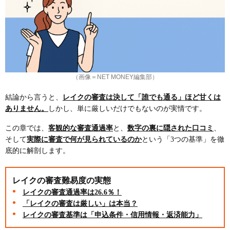
（画像＝NET MONEY編集部）
結論から言うと、
レイクの審査は決して「誰でも通る」ほど甘くは
ありません。
しかし、単に厳しいだけでもないのが実情です。
この章では、
客観的な審査通過率
と、
数字の裏に隠された口コミ
、
そして
実際に審査で何が見られているのか
という「3つの基準」を徹
底的に解剖します。
レイクの審査難易度の実態
レイクの審査通過率は26.6％！
「レイクの審査は厳しい」は本当？
レイクの審査基準は「申込条件・信用情報・返済能力」