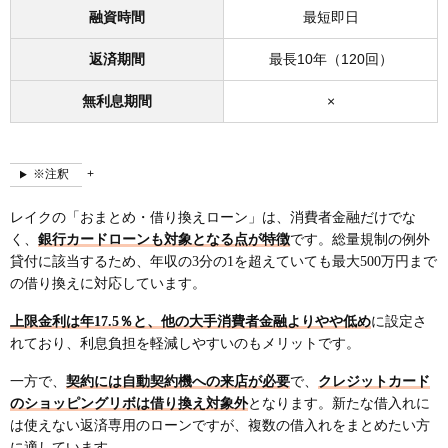
融資時間
最短即日
返済期間
最長10年（120回）
無利息期間
×
※注釈
レイクの「おまとめ・借り換えローン」は、消費者金融だけでな
く、
銀行カードローンも対象となる点が特徴
です。総量規制の例外
貸付に該当するため、年収の3分の1を超えていても最大500万円まで
の借り換えに対応しています。
上限金利は年17.5％と、他の大手消費者金融よりやや低め
に設定さ
れており、利息負担を軽減しやすいのもメリットです。
一方で、
契約には自動契約機への来店が必要
で、
クレジットカード
のショッピングリボは借り換え対象外
となります。新たな借入れに
は使えない返済専用のローンですが、複数の借入れをまとめたい方
に適しています。