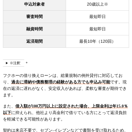
申込対象者
20歳以上※
審査時間
最短即日
融資時間
最短即日
返済期間
最長10年（120回）
※注釈
フクホーの借り換えローンは、総量規制の例外貸付に対応してお
り、
過去に滞納や債務整理の経験がある方でも申込み可能
です。現
在の返済に遅れがなく、安定収入があれば、柔軟な審査が期待でき
ます。
また、
借入額が100万円以上に設定された場合、上限金利は年15.0％
以下
に抑えられ、他社より高金利で借りている方にとって返済負担
を軽減できる可能性があります。
契約は来店不要で、セブン-イレブンなどで書類を受け取れるため、