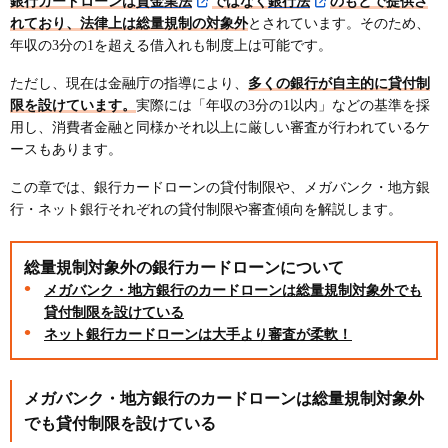
銀行カードローンは
貸金業法
ではなく
銀行法
のもとで提供さ
れており、法律上は総量規制の対象外
とされています。そのため、
年収の3分の1を超える借入れも制度上は可能です。
ただし、現在は金融庁の指導により、
多くの銀行が自主的に貸付制
限を設けています。
実際には「年収の3分の1以内」などの基準を採
用し、消費者金融と同様かそれ以上に厳しい審査が行われているケ
ースもあります。
この章では、銀行カードローンの貸付制限や、メガバンク・地方銀
行・ネット銀行それぞれの貸付制限や審査傾向を解説します。
総量規制対象外の銀行カードローンについて
メガバンク・地方銀行のカードローンは総量規制対象外でも
貸付制限を設けている
ネット銀行カードローンは大手より審査が柔軟！
メガバンク・地方銀行のカードローンは総量規制対象外
でも貸付制限を設けている