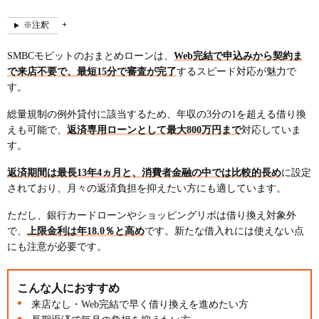
※注釈
SMBCモビットのおまとめローンは、
Web完結で申込みから契約ま
で来店不要で、最短15分で審査が完了
するスピード対応が魅力で
す。
総量規制の例外貸付に該当するため、年収の3分の1を超える借り換
えも可能で、
返済専用ローンとして最大800万円まで
対応していま
す。
返済期間は最長13年4ヵ月と、消費者金融の中では比較的長め
に設定
されており、月々の返済負担を抑えたい方にも適しています。
ただし、銀行カードローンやショッピングリボは借り換え対象外
で、
上限金利は年18.0％と高め
です。新たな借入れには使えない点
にも注意が必要です。
こんな人におすすめ
来店なし・Web完結で早く借り換えを進めたい方