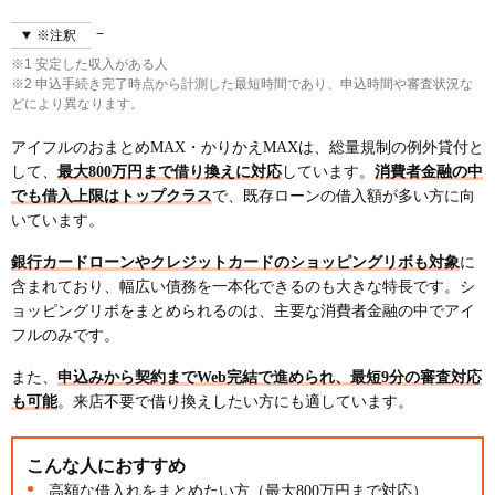
※注釈
※1 安定した収入がある人
※2 申込手続き完了時点から計測した最短時間であり、申込時間や審査状況な
どにより異なります。
アイフルのおまとめMAX・かりかえMAXは、総量規制の例外貸付と
して、
最大800万円まで借り換えに対応
しています。
消費者金融の中
でも借入上限はトップクラス
で、既存ローンの借入額が多い方に向
いています。
銀行カードローンやクレジットカードのショッピングリボも対象
に
含まれており、幅広い債務を一本化できるのも大きな特長です。シ
ョッピングリボをまとめられるのは、主要な消費者金融の中でアイ
フルのみです。
また、
申込みから契約までWeb完結で進められ、最短9分の審査対応
も可能
。来店不要で借り換えしたい方にも適しています。
こんな人におすすめ
高額な借入れをまとめたい方（最大800万円まで対応）