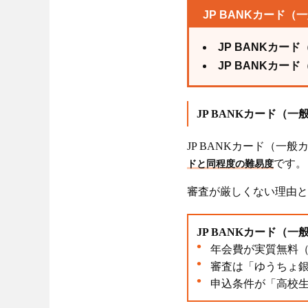
正確な情報を入
JP BANKカード
他社借入を減ら
JP BANKカ
信用情報を事前
JP BANKカー
クレヒスを積ん
短期間での多重
JP BANKカード（
JP BANKカード（一
ゆうちょ銀行のク
です。
ドと同程度の難易度
JP BANKカ
審査が厳しくない理由と
JP BANKカ
JP BANKカ
JP BANKカード（
年会費が実質無料（
審査は「ゆうちょ
ゆうちょ銀行の
申込条件が「高校生