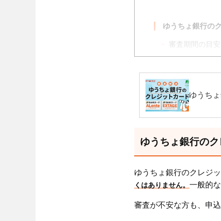
ゆうちょ銀行の
審査期間の目安
審査結果の確認
ゆうちょ銀行の
ゆうちょ
信用情報に問題
収入が不安定・
ゆうちょ銀行のク
多重申込をして
申込内容に虚偽
ゆうちょ銀行のクレジッ
一般的な
くはありません。
JP BANKカー
審査が不安な方も、申込
安定した収入を