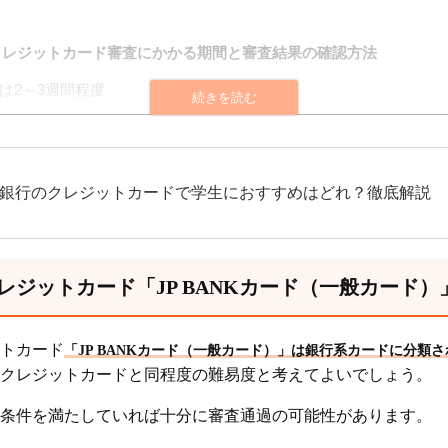
クレジットカード審査にかかる期間と審査結果の確認方法
は2～3週間程度
方法
クレジットカード審査に落ちる人の特徴
銀行のクレジットカードで学生におすすめはどれ？徹底解説
がある
年収が低い
レジットカード「JP BANKカード（一般カード
いる
や誤りがある
トカード
「JP BANKカード（一般カード）」は銀行系カードに分類
クレジットカードと同程度の難易度と考えてよいでしょう。
ド(一般カード)の審査に通るための6つの対策
条件を満たしていれば十分に審査通過の可能性があります。
確保する