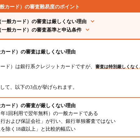
力する
（一般カード）の審査難易度のポイント
してから申し込む
ード（一般カード）の審査は厳しくない理由
に確認する
ド（一般カード）の審査基準と申込条件
でおく
申込を避ける
一般カード）の審査は厳しくない理由
般カード）は銀行系クレジットカードですが、
審査は特別厳しくなく
レジットカード「JP BANKカード（一般カード）」の基本情報
ード（一般カード）の種類と特徴
して、以下の3点が挙げられます。
ード（一般カード）のメリット
ード（一般カード）のデメリット
一般カード）の審査が厳しくない理由
年1回利用で翌年無料）の一般カードである
銀行および保証会社」が行い、銀行単独審査ではない
クレジットカードに関するよくある質問
を除く18歳以上」と比較的幅広い