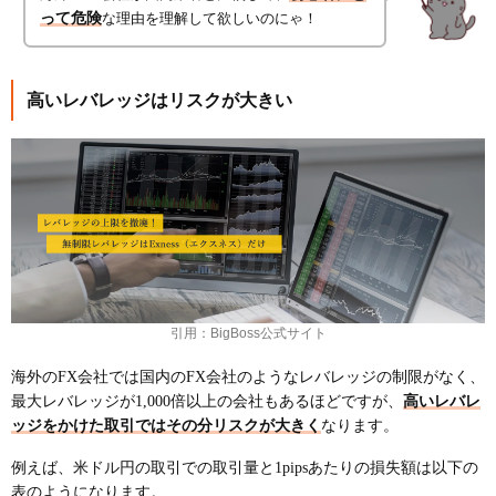
って危険
な理由を理解して欲しいのにゃ！
高いレバレッジはリスクが大きい
引用：BigBoss公式サイト
海外のFX会社では国内のFX会社のようなレバレッジの制限がなく、
最大レバレッジが1,000倍以上の会社もあるほどですが、
高いレバレ
ッジをかけた取引ではその分リスクが大きく
なります。
例えば、米ドル円の取引での取引量と1pipsあたりの損失額は以下の
表のようになります。